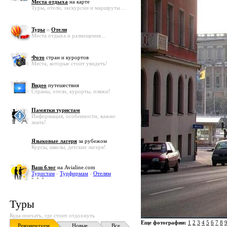
Места отдыха
на карте
Туры, отели, экскурсии и маршруты ...
Туры
и
Отели
Места отдыха и размещения...
Фото
стран и курортов
Места, которые стоит увидеть!
Видео
путешествия
Страны, отели, курорты, пляжи!
Памятки туристам
Информация, особенности, важно
знать!
Языковые лагеря
за рубежом
Курсы, школы, детские лагеря!
Ваш блог
на Avialine.com
Туристам
-
Турфирмам
-
Отелям
Туры
Куда поехать, где стоит отдохнуть
Еще фотографии:
1
2
3
4
5
6
7
8
Рекомендуем
Новые
Все