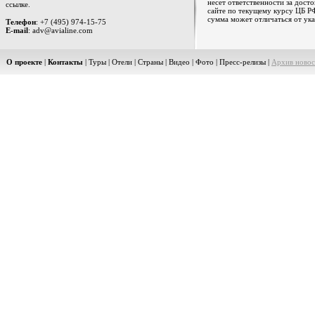
несет ответственности за дост
ссылке.
сайте по текущему курсу ЦБ РФ
сумма может отличаться от ука
Телефон
: +7 (495) 974-15-75
E-mail
: adv@avialine.com
О проекте
|
Контакты
|
Туры
|
Отели
|
Страны
|
Видео
|
Фото
|
Пресс-релизы
|
Архив новос