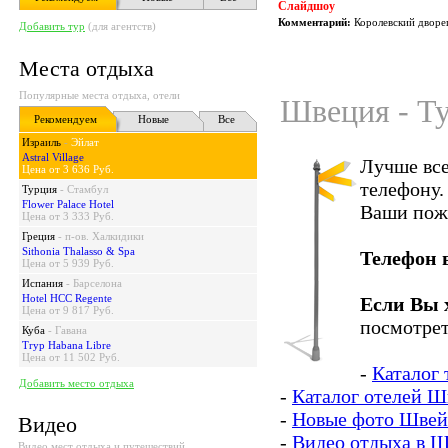
Слайдшоу
Комментарий:
Королевский дворец
Добавить тур
(для агентств)
Места отдыха
Популярные места отдыха, отели
Швеция - Ту
Рекомендуем
Новые
Все
Израиль
-
Эйлат
Astral Village
Лучше все
Цена от 3 636 Руб.
телефону.
Турция
-
Стамбул
Flower Palace Hotel
Ваши пож
Цена от 3 333 Руб.
Греция
-
п-ов. Халкидики
Sithonia Thalasso & Spa
Телефон 
Цена от 5 939 Руб.
Испания
-
Барселона
Hotel HCC Regente
Если Вы 
Цена от 9 817 Руб.
посмотрет
Куба
-
Гавана
Tryp Habana Libre
Цена от 11 502 Руб.
-
Каталог
Добавить место отдыха
-
Каталог отелей 
-
Новые фото Швей
Видео
-
Видео отдыха в 
Видео мест отдыха и путешествий