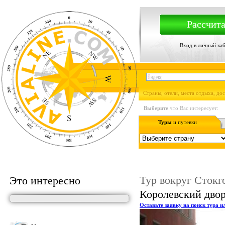
Рассчита
Вход в личный ка
Страны, отели, места отдыха, до
Выберите
что Вас интересует:
Туры
и путевки
Тур вокруг Стокг
Это интересно
Королевский двор
Оставьте заявку на поиск тура и