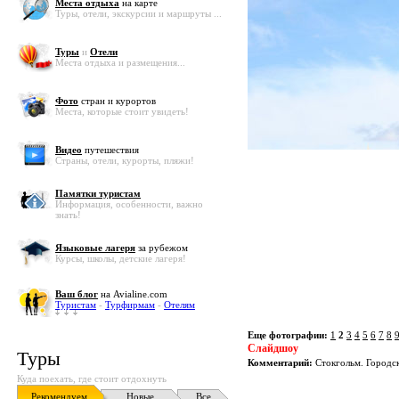
Места отдыха
на карте
Туры, отели, экскурсии и маршруты ...
Туры
и
Отели
Места отдыха и размещения...
Фото
стран и курортов
Места, которые стоит увидеть!
Видео
путешествия
Страны, отели, курорты, пляжи!
Памятки туристам
Информация, особенности, важно
знать!
Языковые лагеря
за рубежом
Курсы, школы, детские лагеря!
Ваш блог
на Avialine.com
Туристам
-
Турфирмам
-
Отелям
Еще фотографии:
1
2
3
4
5
6
7
8
Слайдшоу
Туры
Комментарий:
Стокгольм. Городс
Куда поехать, где стоит отдохнуть
Рекомендуем
Новые
Все