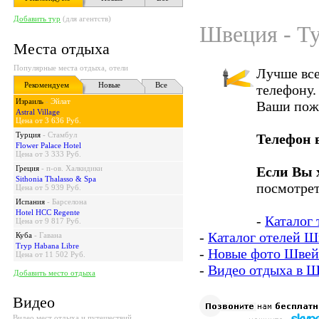
Добавить тур
(для агентств)
Швеция - Ту
Места отдыха
Популярные места отдыха, отели
Лучше все
Рекомендуем
Новые
Все
телефону.
Израиль
-
Эйлат
Ваши пож
Astral Village
Цена от 3 636 Руб.
Турция
-
Стамбул
Телефон 
Flower Palace Hotel
Цена от 3 333 Руб.
Греция
-
п-ов. Халкидики
Если Вы 
Sithonia Thalasso & Spa
посмотрет
Цена от 5 939 Руб.
Испания
-
Барселона
Hotel HCC Regente
-
Каталог
Цена от 9 817 Руб.
-
Каталог отелей 
Куба
-
Гавана
Tryp Habana Libre
-
Новые фото Швей
Цена от 11 502 Руб.
-
Видео отдыха в 
Добавить место отдыха
Видео
Видео мест отдыха и путешествий