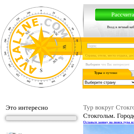
Рассчита
Вход в личный ка
Страны, отели, места отдыха, до
Выберите
что Вас интересует:
Туры
и путевки
Тур вокруг Стокг
Это интересно
Стокгольм. Город
Оставьте заявку на поиск тура и