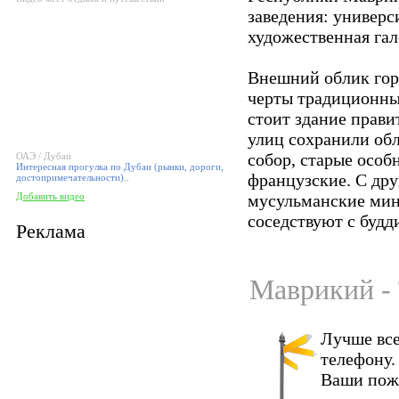
заведения: универс
художественная гал
Внешний облик горо
черты традиционны
стоит здание правит
улиц сохранили обл
собор, старые особ
ОАЭ / Дубаи
Интересная прогулка по Дубаи (рынки, дороги,
французские. С др
достопримечательности)..
Добавить видео
мусульманские мин
соседствуют с будд
Реклама
Маврикий - 
Лучше все
телефону.
Ваши пож