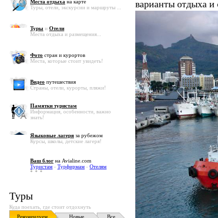
Места отдыха
на карте
варианты отдыха и
Туры, отели, экскурсии и маршруты ...
Туры
и
Отели
Места отдыха и размещения...
Фото
стран и курортов
Места, которые стоит увидеть!
Видео
путешествия
Страны, отели, курорты, пляжи!
Памятки туристам
Информация, особенности, важно
знать!
Языковые лагеря
за рубежом
Курсы, школы, детские лагеря!
Ваш блог
на Avialine.com
Туристам
-
Турфирмам
-
Отелям
Туры
Куда поехать, где стоит отдохнуть
Рекомендуем
Новые
Все