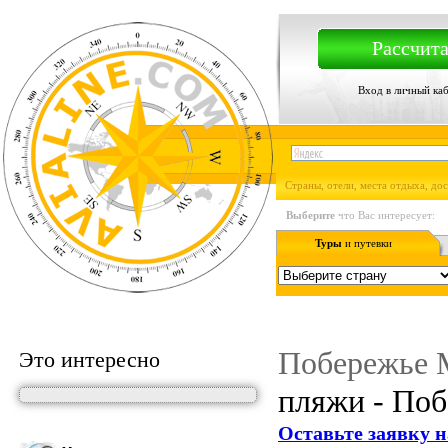
Рассчита
Вход в личный ка
Страны, отели, места отдыха, до
Выберите
что Вас интересует:
Туры
и путевки
Побережье М
Это интересно
пляжи - По
Оставьте заявку н