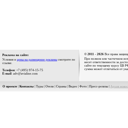
© 2011 - 2026
Все права защищ
Реклама на сайте:
При полном или частичном испо
Условия и
цены на размещение рекламы
смотрите по
несет ответственности за дост
ссылке.
сайте по текущему курсу ЦБ РФ
сумма может отличаться от ука
Телефон
: +7 (495) 974-15-75
E-mail
: adv@avialine.com
О проекте
|
Контакты
|
Туры
|
Отели
|
Страны
|
Видео
|
Фото
|
Пресс-релизы
|
Архив новос