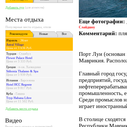
Добавить тур
(для агентств)
Места отдыха
Еще фотографии:
Популярные места отдыха, отели
Слайдшоу
Комментарий:
пля
Рекомендуем
Новые
Все
Израиль
-
Эйлат
Astral Village
Цена от 3 636 Руб.
Порт Луи (основан 
Турция
-
Стамбул
Flower Palace Hotel
Маврикия. Располо
Цена от 3 333 Руб.
Греция
-
п-ов. Халкидики
Sithonia Thalasso & Spa
Главный город госу
Цена от 5 939 Руб.
предприятий, госу
Испания
-
Барселона
Hotel HCC Regente
нефтеперерабатыва
Цена от 9 817 Руб.
промышленность, ес
Куба
-
Гавана
Tryp Habana Libre
Среди промыслов н
Цена от 11 502 Руб.
играет иностранны
Добавить место отдыха
В столице сходятся
Видео
Республики Маврик
Видео мест отдыха и путешествий