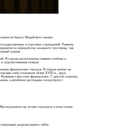
ложен на берегу Индийского океана.
 государственных и торговых учреждений. Развиты
приятия по переработке сахарного тростника, чая.
ранный туризм.
кий. В городе расположены главные учебные и
 и художественная галерея.
онных французских городов. В старом центре на
есколько улиц сохранили облик XVIII в., здесь
 Названия улиц тоже французские. С другой стороны,
мов, а китайские рестораны соседствуют с
 Мы подскажем где лучше отдохнуть в этом сезоне
 следующие разделы нашего сайта: