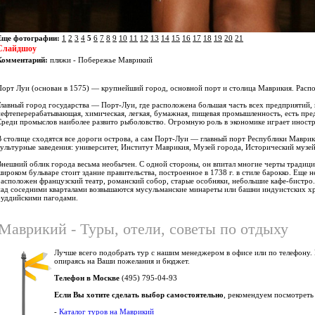
Еще фотографии:
1
2
3
4
5
6
7
8
9
10
11
12
13
14
15
16
17
18
19
20
21
Слайдшоу
Комментарий:
пляжи - Побережье Маврикий
Порт Луи (основан в 1575) — крупнейший город, основной порт и столица Маврикия. Распо
Главный город государства — Порт-Луи, где расположена большая часть всех предприятий,
нефтеперерабатывающая, химическая, легкая, бумажная, пищевая промышленность, есть пред
Среди промыслов наиболее развито рыболовство. Огромную роль в экономике играет иност
В столице сходятся все дороги острова, а сам Порт-Луи — главный порт Республики Маври
культурные заведения: университет, Институт Маврикия, Музей города, Исторический музей
Внешний облик города весьма необычен. С одной стороны, он впитал многие черты традици
широком бульваре стоит здание правительства, построенное в 1738 г. в стиле барокко. Еще н
расположен французский театр, романский собор, старые особняки, небольшие кафе-бистро.
над соседними кварталами возвышаются мусульманские минареты или башни индуистских хра
буддийскими пагодами.
Маврикий - Туры, отели, советы по отдыху
Лучше всего подобрать тур с нашим менеджером в офисе или по телефону.
опираясь на Ваши пожелания и бюджет.
Телефон в Москве
(495) 795-04-93
Если Вы хотите сделать выбор самостоятельно
, рекомендуем посмотреть
-
Каталог туров на Маврикий