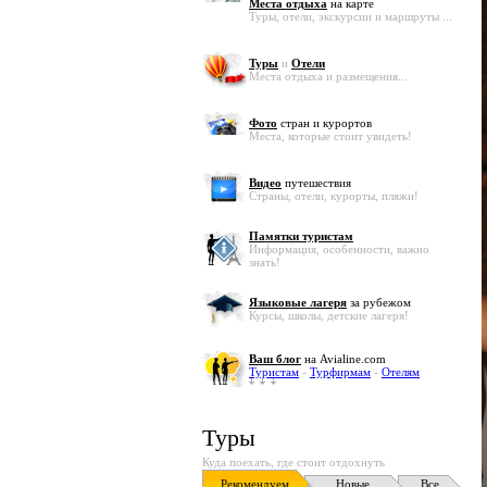
Места отдыха
на карте
Туры, отели, экскурсии и маршруты ...
Туры
и
Отели
Места отдыха и размещения...
Фото
стран и курортов
Места, которые стоит увидеть!
Видео
путешествия
Страны, отели, курорты, пляжи!
Памятки туристам
Информация, особенности, важно
знать!
Языковые лагеря
за рубежом
Курсы, школы, детские лагеря!
Ваш блог
на Avialine.com
Туристам
-
Турфирмам
-
Отелям
Туры
Куда поехать, где стоит отдохнуть
Рекомендуем
Новые
Все