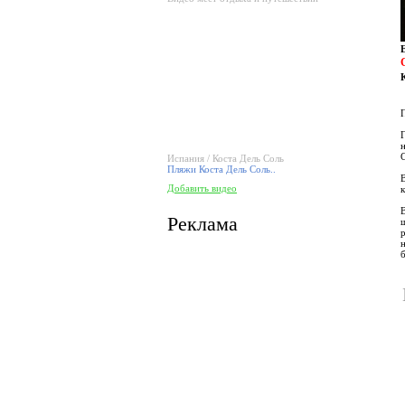
Испания / Коста Дель Соль
Пляжи Коста Дель Соль..
Добавить видео
Реклама