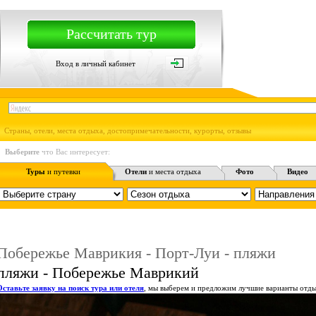
Рассчитать тур
Вход в личный кабинет
Страны, отели, места отдыха, достопримечательности, курорты, отзывы
Выберите
что Вас интересует:
Туры
и путевки
Отели
и места отдыха
Фото
Видео
Побережье Маврикия - Порт-Луи - пляжи
пляжи - Побережье Маврикий
Оставьте заявку на поиск тура или отеля
, мы выберем и предложим лучшие варианты отды