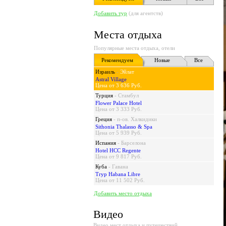
Добавить тур
(для агентств)
Места отдыха
Популярные места отдыха, отели
Рекомендуем
Новые
Все
Израиль
-
Эйлат
Astral Village
Цена от 3 636 Руб.
Турция
-
Стамбул
Flower Palace Hotel
Цена от 3 333 Руб.
Греция
-
п-ов. Халкидики
Sithonia Thalasso & Spa
Цена от 5 939 Руб.
Испания
-
Барселона
Hotel HCC Regente
Цена от 9 817 Руб.
Куба
-
Гавана
Tryp Habana Libre
Цена от 11 502 Руб.
Добавить место отдыха
Видео
Видео мест отдыха и путешествий