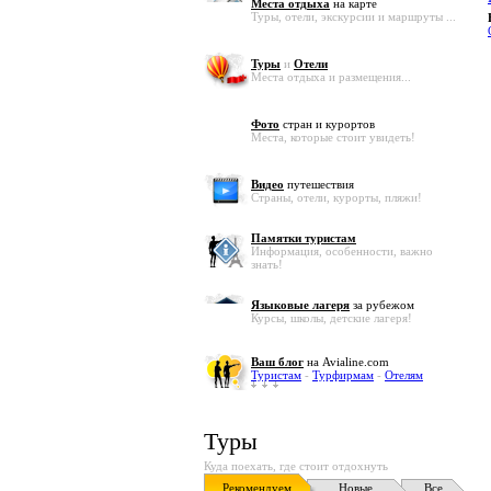
Места отдыха
на карте
Туры, отели, экскурсии и маршруты ...
Туры
и
Отели
Места отдыха и размещения...
Фото
стран и курортов
Места, которые стоит увидеть!
Видео
путешествия
Страны, отели, курорты, пляжи!
Памятки туристам
Информация, особенности, важно
знать!
Языковые лагеря
за рубежом
Курсы, школы, детские лагеря!
Ваш блог
на Avialine.com
Туристам
-
Турфирмам
-
Отелям
Туры
Куда поехать, где стоит отдохнуть
Рекомендуем
Новые
Все