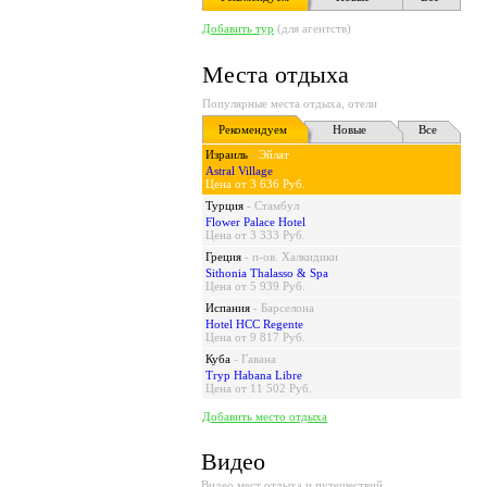
Добавить тур
(для агентств)
Места отдыха
Популярные места отдыха, отели
Рекомендуем
Новые
Все
Израиль
-
Эйлат
Astral Village
Цена от 3 636 Руб.
Турция
-
Стамбул
Flower Palace Hotel
Цена от 3 333 Руб.
Греция
-
п-ов. Халкидики
Sithonia Thalasso & Spa
Цена от 5 939 Руб.
Испания
-
Барселона
Hotel HCC Regente
Цена от 9 817 Руб.
Куба
-
Гавана
Tryp Habana Libre
Цена от 11 502 Руб.
Добавить место отдыха
Видео
Видео мест отдыха и путешествий