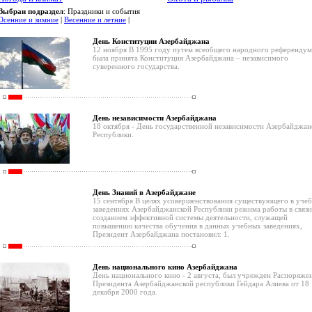
Выбран подраздел
: Праздники и события
Осенние и зимние
|
Весенние и летние
|
День Конституции Азербайджана
12 ноября В 1995 году путем всеобщего народного референдум
была принята Конституция Азербайджана – независимого
суверенного государства.
День независимости Азербайджана
18 октября - День государственной независимости Азербайджан
Республики.
День Знаний в Азербайджане
15 сентября В целях усовершенствования существующего в уче
заведениях Азербайджанской Республики режима работы в связи
созданием эффективной системы деятельности, служащей
повышению качества обучения в данных учебных заведениях,
Президент Азербайджана постановил: 1.
День национального кино Азербайджана
День национального кино - 2 августа, был учрежден Распоряже
Президента Азербайджанской республики Гейдара Алиева от 18
декабря 2000 года.