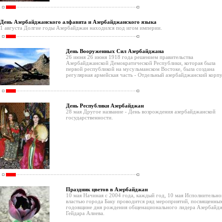
День Азербайджанского алфавита и Азербайджанского языка
1 августа Долгие годы Азербайджан находился под игом империи.
День Вооруженных Сил Азербайджана
26 июня 26 июня 1918 года решением правительства
Азербайджанской Демократической Республики, которая была
первой республикой на мусульманском Востоке, была создана
регулярная армейская часть - Отдельный азербайджанский корпу
День Республики Азербайджан
28 мая Другое название - День возрождения азербайджанской
государственности.
Праздник цветов в Азербайджан
10 мая Начиная с 2004 года, каждый год, 10 мая Исполнительно
властью города Баку проводится ряд мероприятий, посвященны
годовщине дня рождения общенационального лидера Азербайд
Гейдара Алиева.