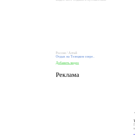
Россия / Алтай
Отдых на Телецком озере..
Добавить видео
Реклама
к