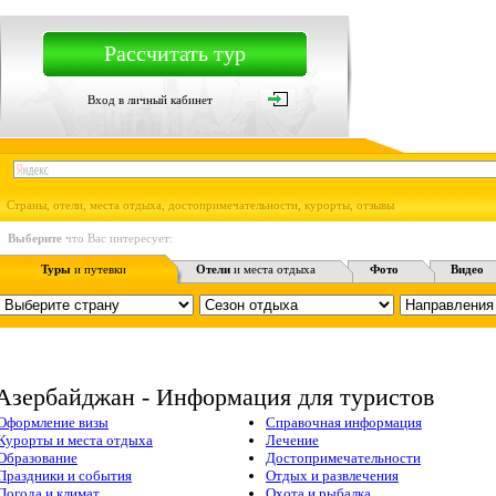
Рассчитать тур
Вход в личный кабинет
Страны, отели, места отдыха, достопримечательности, курорты, отзывы
Выберите
что Вас интересует:
Туры
и путевки
Отели
и места отдыха
Фото
Видео
Азербайджан - Информация для туристов
Оформление визы
Справочная информация
Курорты и места отдыха
Лечение
Образование
Достопримечательности
Праздники и события
Отдых и развлечения
Погода и климат
Охота и рыбалка