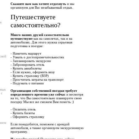
Скажите нам как хотите отдохнуть
и мы
организуем для Вас незабываемый отдых.
Путешествуете
а
самостоятельно?
Много наших друзей самостоятельно
путешествуют
как на самолетах, так и на
автомобилях. Для этого нужна серьезная
подготовка к поездке:
- Наметить маршрут
ской
- Узнать о достопримечательностях
- Запланировать экскурсии
- Забронировать отель
- Купить авиабилеты
- Если нужно, оформить визу
- Купить страховку (ВЗР)
- Просчитать затраты на транспорт
- Подумать о питании
бных
Организация собственной поездки требует
 с
определенного времени уже сейчас
и несмотря
на то, что Вы самостоятельно планируете свою
поездку Мы все же сможем Вам помочь :)
- Оплатить отель
- Купить билеты
- Оформить страховку
нием
Если понадобится, поможем с арендой
автомобиля, а также организуем экскурсионную
программу.