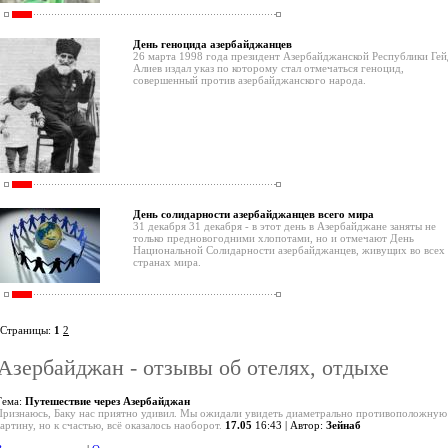
День геноцида азербайджанцев
26 марта 1998 года президент Азербайджанской Республики Гей
Алиев издал указ по которому стал отмечаться геноцид,
совершенный против азербайджанского народа.
День солидарности азербайджанцев всего мира
31 декабря 31 декабря - в этот день в Азербайджане заняты не
только предновогодними хлопотами, но и отмечают День
Национальной Солидарности азербайджанцев, живущих во всех
странах мира.
Страницы:
1
2
Азербайджан - отзывы об отелях, отдыхе
Тема:
Путешествие через Азербайджан
Признаюсь, Баку нас приятно удивил. Мы ожидали увидеть диаметрально противоположную
артину, но к счастью, всё оказалось наоборот.
17.05
16:43 | Автор:
Зейнаб