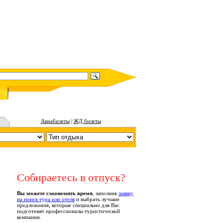
Авиабилеты
|
ЖД билеты
Собираетесь в отпуск?
Вы можете сэкономить время
, заполнив
заявку
на поиск тура или отеля
и выбрать лучшие
предложения, которые специально для Вас
подготовят профессионалы туристической
компании.