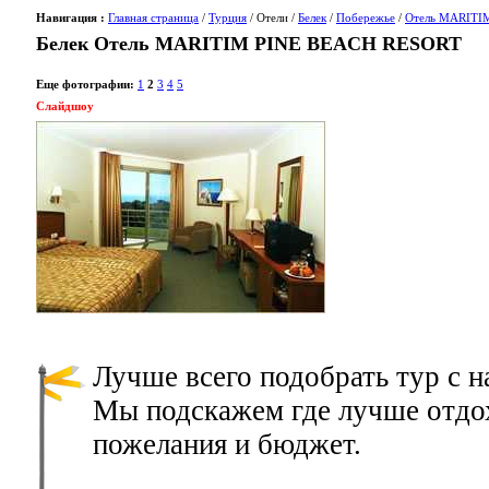
Навигация :
Главная страница
/
Турция
/ Отели /
Белек
/
Побережье
/
Отель MARITI
Белек Отель MARITIM PINE BEACH RESORT
Еще фотографии:
1
2
3
4
5
Слайдшоу
Лучше всего подобрать тур с 
Мы подскажем где лучше отдох
пожелания и бюджет.