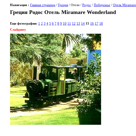
Навигация :
Главная страница
/
Греция
/ Отели /
Родос
/
Побережье
/
Отель Miramare
Греция Родос Отель Miramare Wonderland
Еще фотографии:
1
2
3
4
5
6
7
8
9
10
11
12
13
14
15
16
17
18
Слайдшоу