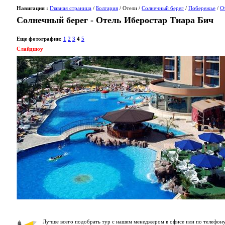
Навигация :
Главная страница
/
Болгария
/ Отели /
Солнечный берег
/
Побережье
/
О
Солнечный берег - Отель Иберостар Тиара Бич
Еще фотографии:
1
2
3
4
5
Слайдшоу
Лучше всего подобрать тур с нашим менеджером в офисе или по телефону