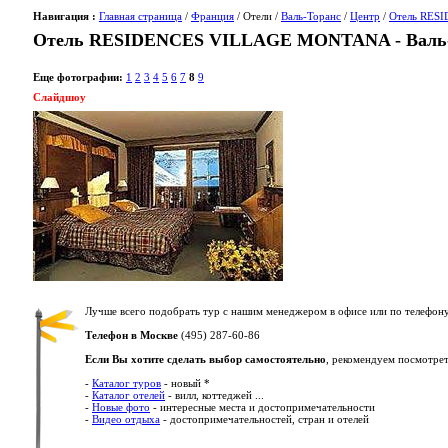
Навигация :
Главная страница
/
Франция
/ Отели /
Валь-Торанс
/
Центр
/
Отель RES
Отель RESIDENCES VILLAGE MONTANA - Валь-
Еще фотографии:
1
2
3
4
5
6
7
8
9
Слайдшоу
Лучше всего подобрать тур с нашим менеджером в офисе или по телефону
Телефон в Москве
(495) 287-60-86
Если Вы хотите сделать выбор самостоятельно
, рекомендуем посмотрет
-
Каталог туров
- новый *
-
Каталог отелей
- вилл, коттеджей ...
-
Новые фото
- интересные места и достопримечательности
-
Видео отдыха
- достопримечательностей, стран и отелей