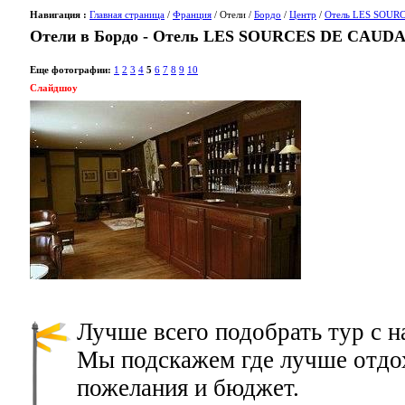
Навигация :
Главная страница
/
Франция
/ Отели /
Бордо
/
Центр
/
Отель LES SOUR
Отели в Бордо - Отель LES SOURCES DE CAUD
Еще фотографии:
1
2
3
4
5
6
7
8
9
10
Слайдшоу
Лучше всего подобрать тур с 
Мы подскажем где лучше отдох
пожелания и бюджет.