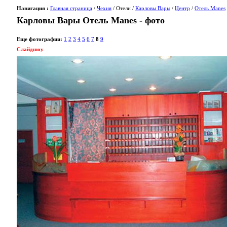
Навигация :
Главная страница
/
Чехия
/ Отели /
Карловы Вары
/
Центр
/
Отель Manes
Карловы Вары Отель Manes - фото
Еще фотографии:
1
2
3
4
5
6
7
8
9
Слайдшоу