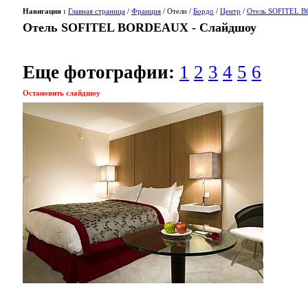
Навигация :
Главная страница
/
Франция
/ Отели /
Бордо
/
Центр
/
Отель SOFITEL
Отель SOFITEL BORDEAUX - Слайдшоу
Еще фотографии:
1
2
3
4
5
6
Остановить слайдшоу