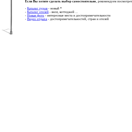
Если Вы хотите сделать выбор самостоятельно
, рекомендуем посмотрет
-
Каталог туров
- новый *
-
Каталог отелей
- вилл, коттеджей ...
-
Новые фото
- интересные места и достопримечательности
-
Видео отдыха
- достопримечательностей, стран и отелей