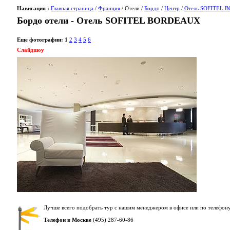
Навигация :
Главная страница
/
Франция
/ Отели /
Бордо
/
Центр
/
Отель SOFITEL
Бордо отели - Отель SOFITEL BORDEAUX
Еще фотографии:
1
2
3
4
5
6
Слайдшоу
Лучше всего подобрать тур с нашим менеджером в офисе или по телефону
Телефон в Москве
(495) 287-60-86