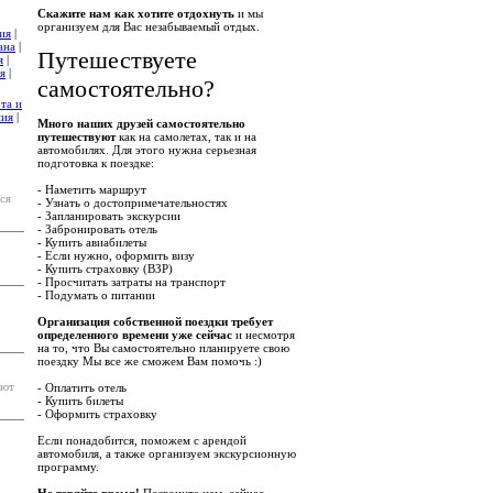
Скажите нам как хотите отдохнуть
и мы
организуем для Вас незабываемый отдых.
ия
|
ана
|
Путешествуете
я
|
я
|
самостоятельно?
та и
ния
|
Много наших друзей самостоятельно
путешествуют
как на самолетах, так и на
автомобилях. Для этого нужна серьезная
подготовка к поездке:
- Наметить маршрут
ся
- Узнать о достопримечательностях
- Запланировать экскурсии
- Забронировать отель
- Купить авиабилеты
- Если нужно, оформить визу
- Купить страховку (ВЗР)
- Просчитать затраты на транспорт
- Подумать о питании
Организация собственной поездки требует
определенного времени уже сейчас
и несмотря
на то, что Вы самостоятельно планируете свою
поездку Мы все же сможем Вам помочь :)
яют
- Оплатить отель
- Купить билеты
- Оформить страховку
Если понадобится, поможем с арендой
автомобиля, а также организуем экскурсионную
программу.