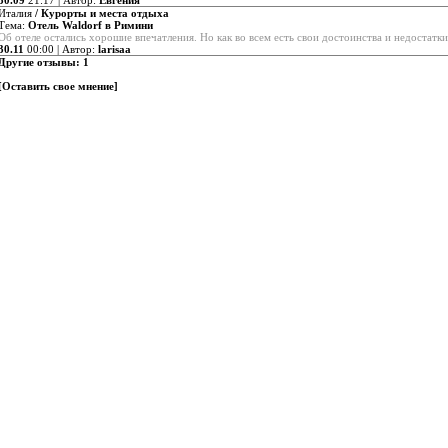
30.09
21:17 | Автор:
Евгения
Италия
/ Курорты и места отдыха
Тема:
Отель Waldorf в Римини
Об отеле остались хорошие впечатления. Но как во всем есть свои достоинства и недостатки
30.11
00:00 | Автор:
larisaa
Другие отзывы:
1
[
Оставить свое мнение
]