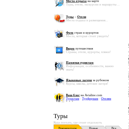
Места отдыха
на карте
Туры, отели, экскурсии и маршруты ...
Туры
и
Отели
Места отдыха и размещения...
Фото
стран и курортов
Места, которые стоит увидеть!
Видео
путешествия
Страны, отели, курорты, пляжи!
Памятки туристам
Информация, особенности, важно
знать!
Языковые лагеря
за рубежом
Курсы, школы, детские лагеря!
Ваш блог
на Avialine.com
Туристам
-
Турфирмам
-
Отелям
Туры
Куда поехать, где стоит отдохнуть
Рекомендуем
Новые
Все