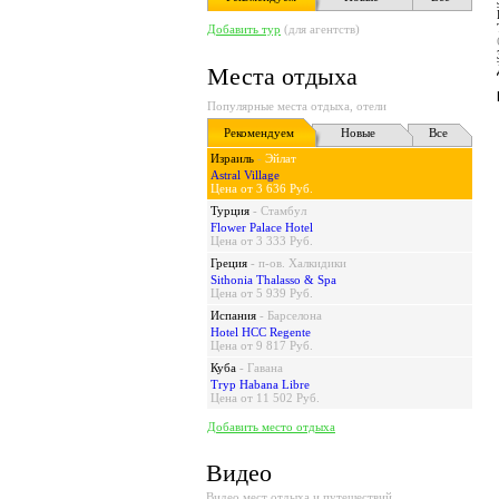
Добавить тур
(для агентств)
Места отдыха
Популярные места отдыха, отели
Рекомендуем
Новые
Все
Израиль
-
Эйлат
Astral Village
Цена от 3 636 Руб.
Турция
-
Стамбул
Flower Palace Hotel
Цена от 3 333 Руб.
Греция
-
п-ов. Халкидики
Sithonia Thalasso & Spa
Цена от 5 939 Руб.
Испания
-
Барселона
Hotel HCC Regente
Цена от 9 817 Руб.
Куба
-
Гавана
Tryp Habana Libre
Цена от 11 502 Руб.
Добавить место отдыха
Видео
Видео мест отдыха и путешествий