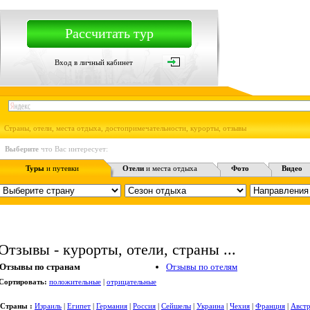
Рассчитать тур
Вход в личный кабинет
Страны, отели, места отдыха, достопримечательности, курорты, отзывы
Выберите
что Вас интересует:
Туры
и путевки
Отели
и места отдыха
Фото
Видео
Отзывы - курорты, отели, страны ...
Отзывы по странам
Отзывы по отелям
Сортировать:
положительные
|
отрицательные
Страны :
Израиль
|
Египет
|
Германия
|
Россия
|
Сейшелы
|
Украина
|
Чехия
|
Франция
|
Авст