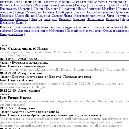
Венгрия
|
ОАЭ
| Италия |
Кипр
|
Мальта
|
Словения
|
США
|
Турция
|
Хорватия
|
Черногория
|
Испания
|
Греция
|
Куба
|
Великобритания
|
Болгария
|
Таиланд
|
Португалия
|
Тунис
|
Китай
|
Нидерланды
|
Бельгия
|
Швеция
|
Бразилия
|
Индонезия
|
Новая Зеландия
|
Малайзия
|
Австрал
Андорра
|
Канада
|
Мальдивы
|
Польша
|
Швейцария
|
Япония
|
Сирия
|
Финляндия
|
Доминик
Маврикий
|
Азербайджан
|
Армения
|
Латвия
|
Литва
|
Норвегия
|
Аргентина
|
Чили
|
Колумби
Венесуэла
|
Мексика
|
Эквадор
|
Беларусь
|
Вьетнам
|
Марокко
|
Филиппины
|
Исландия
|
Инди
Ирландия
|
Кения
|
Италия :
Оформление визы
|
Курорты и места отдыха
|
Лечение
|
Праздники и события
|
Охо
рыбалка
|
Справочная информация
|
Обучение
|
Достопримечательности
|
Отдых и развлече
Погода и климат
|
Италия
Тема:
Отзывы, мнение об Италии
Сколько людей, столько мнений. Была в Риме в ноябре 09, 8 дней. Хочу еще. Еще раз поднять
на купол собора св.
06.04
06:07 | Автор:
Елена
Италия
/ Курорты и места отдыха
Тема:
Италия - отзыв о поездке
Только что приехали домой,были с женой в Италии - Римини отель Донау3* 7мь ночей 8дн.
30.03
21:30 | Автор:
геннадий
Италия / Курорты и места отдыха / Курорты /
Пляжные курорты
Тема:
Отдых в Италии
Мы с сестрой отдыхали в Римини 14 дней с 19.09.09 по 03.09.09. Путевка на человека с
перелетом обошлась в 38000руб.
28.12
22:40 | Автор:
эльвира
Италия
Тема:
Римини Италия
Хотелось бы поделиться впечатлениями о недавней поездке в Италию. До сих пор переполн
эмоции о поездке!
09.07
22:07 | Автор:
анна
Италия / Курорты и места отдыха
/ Города
Тема:
Италия: как выбрать программу и некоторые другие советы :)
Любая поездка начинается с выбора туристической программы. Не знаю, как обстоит дело с
другими странами, а по Италии могу сказать определенно: не заморачивайтесь долгими
поисками подходящей вам программы и детальным сравнением одной фирмы с другой!