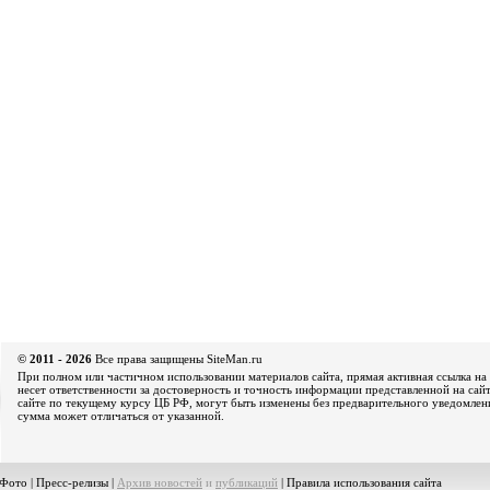
© 2011 - 2026
Все права защищены SiteMan.ru
При полном или частичном использовании материалов сайта, прямая активная ссылка на 
несет ответственности за достоверность и точность информации представленной на сайт
сайте по текущему курсу ЦБ РФ, могут быть изменены без предварительного уведомления
сумма может отличаться от указанной.
Фото
|
Пресс-релизы
|
Архив новостей
и
публикаций
|
Правила использования сайта