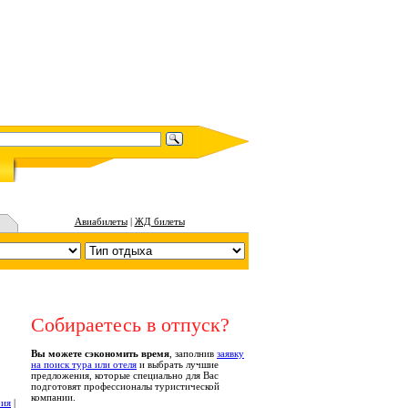
Авиабилеты
|
ЖД билеты
Собираетесь в отпуск?
Вы можете сэкономить время
, заполнив
заявку
на поиск тура или отеля
и выбрать лучшие
предложения, которые специально для Вас
подготовят профессионалы туристической
компании.
рия
|