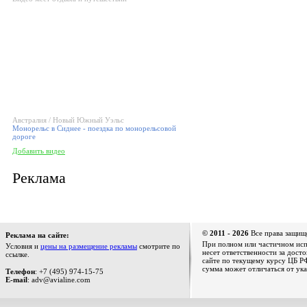
Австралия / Новый Южный Уэльс
Монорельс в Сиднее - поездка по монорельсовой
дороге
Добавить видео
Реклама
© 2011 - 2026
Все права защищ
Реклама на сайте:
При полном или частичном испо
Условия и
цены на размещение рекламы
смотрите по
несет ответственности за дост
ссылке.
сайте по текущему курсу ЦБ РФ
сумма может отличаться от ука
Телефон
: +7 (495) 974-15-75
E-mail
: adv@avialine.com