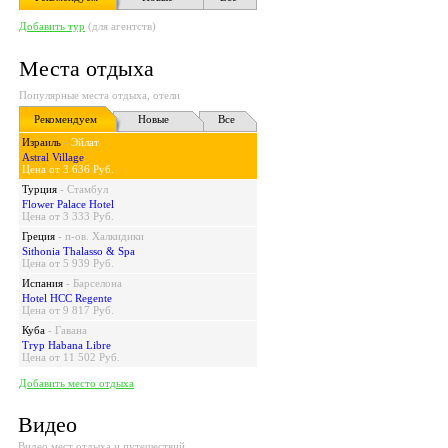
Добавить тур
(для агентств)
Места отдыха
Популярные места отдыха, отели
Рекомендуем
Новые
Все
Израиль
-
Эйлат
Astral Village
Цена от 3 636 Руб.
Турция
-
Стамбул
Flower Palace Hotel
Цена от 3 333 Руб.
Греция
-
п-ов. Халкидики
Sithonia Thalasso & Spa
Цена от 5 939 Руб.
Испания
-
Барселона
Hotel HCC Regente
Цена от 9 817 Руб.
Куба
-
Гавана
Tryp Habana Libre
Цена от 11 502 Руб.
Добавить место отдыха
Видео
Видео мест отдыха и путешествий