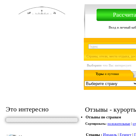
Рассчита
Вход в личный ка
Страны, отели, места отдыха, до
Выберите
что Вас интересует:
Туры
и путевки
Это интересно
Отзывы - курорты,
Отзывы по странам
Сортировать:
положительные
|
о
Страны :
Израиль
|
Египет
|