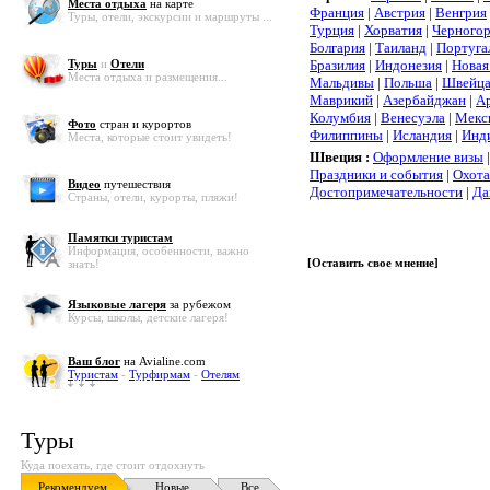
Места отдыха
на карте
Франция
|
Австрия
|
Венгрия
Туры, отели, экскурсии и маршруты ...
Турция
|
Хорватия
|
Черного
Болгария
|
Таиланд
|
Португа
Туры
и
Отели
Бразилия
|
Индонезия
|
Новая
Места отдыха и размещения...
Мальдивы
|
Польша
|
Швейца
Маврикий
|
Азербайджан
|
А
Колумбия
|
Венесуэла
|
Мекс
Фото
стран и курортов
Филиппины
|
Исландия
|
Инд
Места, которые стоит увидеть!
Швеция :
Оформление визы
Праздники и события
|
Охота
Видео
путешествия
Достопримечательности
|
Да
Страны, отели, курорты, пляжи!
Памятки туристам
Информация, особенности, важно
[
Оставить свое мнение
]
знать!
Языковые лагеря
за рубежом
Курсы, школы, детские лагеря!
Ваш блог
на Avialine.com
Туристам
-
Турфирмам
-
Отелям
Туры
Куда поехать, где стоит отдохнуть
Рекомендуем
Новые
Все