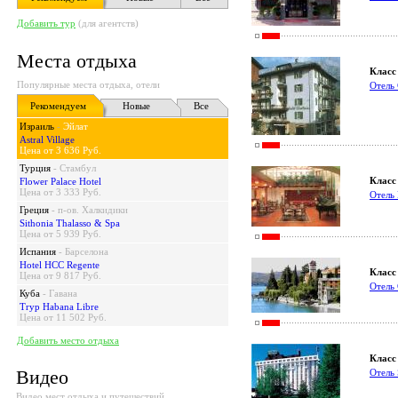
Добавить тур
(для агентств)
Места отдыха
Класс 
Популярные места отдыха, отели
Отель 
Рекомендуем
Новые
Все
Израиль
-
Эйлат
Astral Village
Цена от 3 636 Руб.
Турция
-
Стамбул
Класс 
Flower Palace Hotel
Цена от 3 333 Руб.
Отель 
Греция
-
п-ов. Халкидики
Sithonia Thalasso & Spa
Цена от 5 939 Руб.
Испания
-
Барселона
Hotel HCC Regente
Класс 
Цена от 9 817 Руб.
Отель 
Куба
-
Гавана
Tryp Habana Libre
Цена от 11 502 Руб.
Добавить место отдыха
Класс 
Видео
Отел
Видео мест отдыха и путешествий