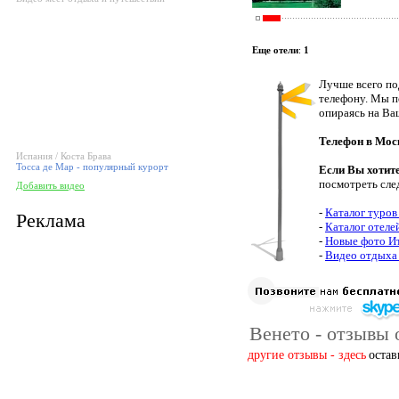
Еще отели
:
1
Лучше всего по
телефону. Мы п
опираясь на Ва
Телефон в Мос
Испания / Коста Брава
Тосса де Мар - популярный курорт
Если Вы хотит
посмотреть сле
Добавить видео
-
Каталог туров
Реклама
-
Каталог отеле
-
Новые фото И
-
Видео отдыха 
Венето - отзывы 
другие отзывы - здесь
остав