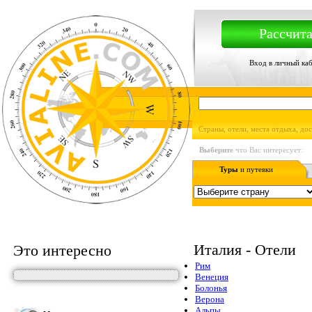
Рассчита
Вход в личный ка
Страны, отели, места отдыха, до
Выберите
что Вас интересует:
Туры
и путевки
Италия - Отели
Это интересно
Рим
Венеция
Болонья
Верона
Альпы