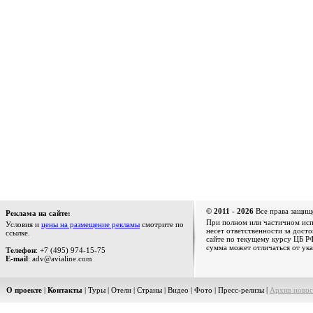
© 2011 - 2026
Все права защищ
Реклама на сайте:
При полном или частичном испо
Условия и
цены на размещение рекламы
смотрите по
несет ответственности за дост
ссылке.
сайте по текущему курсу ЦБ РФ
сумма может отличаться от ука
Телефон
: +7 (495) 974-15-75
E-mail
: adv@avialine.com
О проекте
|
Контакты
|
Туры
|
Отели
|
Страны
|
Видео
|
Фото
|
Пресс-релизы
|
Архив новос