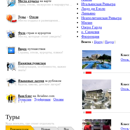
Места отдыха
на карте
Итальянская Ривьера
Туры, отели, экскурсии и маршруты ...
Лидо ди Езоло
Линьяно
Туры
и
Отели
Неаполитанская Ривьера
Места отдыха и размещения...
Милан
Озеро Гарда
о. Сицилия
Фото
стран и курортов
Флоренция
Места, которые стоит увидеть!
Венето :
Центр
|
Падуя
|
Видео
путешествия
Страны, отели, курорты, пляжи!
Класс 
Отель 
Памятки туристам
Информация, особенности, важно
знать!
Языковые лагеря
за рубежом
Курсы, школы, детские лагеря!
Класс 
Отель 
Ваш блог
на Avialine.com
Туристам
-
Турфирмам
-
Отелям
Туры
Куда поехать, где стоит отдохнуть
Класс 
Отель 
Рекомендуем
Новые
Все