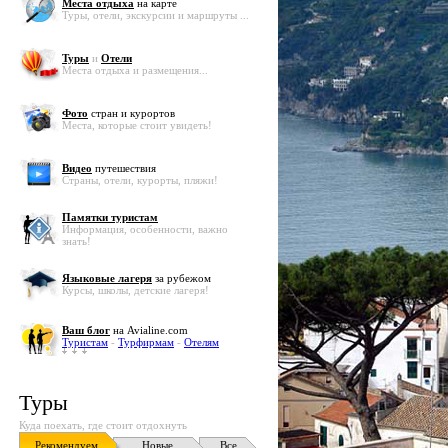
Места отдыха
на карте
Туры, отели, экскурсии и маршруты ...
Туры
и
Отели
Места отдыха и размещения...
Фото
стран и курортов
Места, которые стоит увидеть!
Видео
путешествия
Страны, отели, курорты, пляжи!
Памятки туристам
Информация, особенности, важно
знать!
Языковые лагеря
за рубежом
Курсы, школы, детские лагеря!
Ваш блог
на Avialine.com
Туристам
-
Турфирмам
-
Отелям
Туры
Куда поехать, где стоит отдохнуть
Рекомендуем
Новые
Все