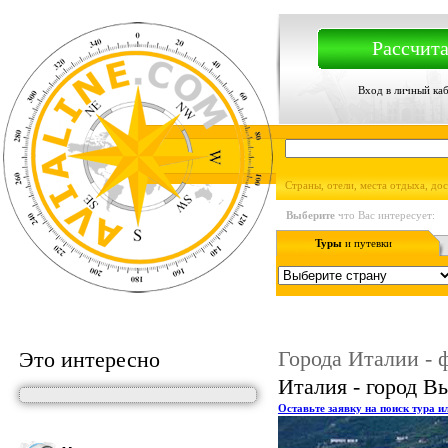
Рассчита
Вход в личный ка
Страны, отели, места отдыха, до
Выберите
что Вас интересует:
Туры
и путевки
Города Италии - 
Это интересно
Италия - город В
Оставьте заявку на поиск тура и