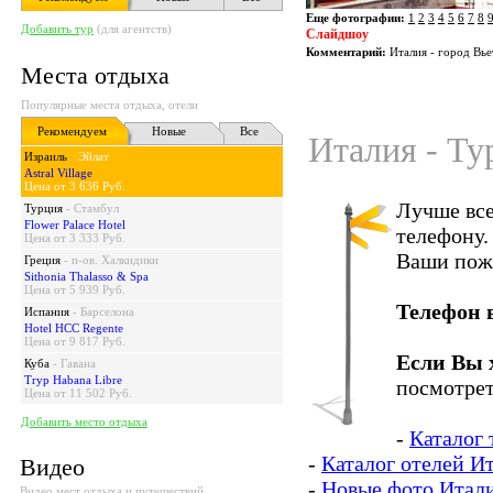
Еще фотографии:
1
2
3
4
5
6
7
8
Добавить тур
(для агентств)
Слайдшоу
Комментарий:
Италия - город Вье
Места отдыха
Популярные места отдыха, отели
Рекомендуем
Новые
Все
Италия - Ту
Израиль
-
Эйлат
Astral Village
Цена от 3 636 Руб.
Лучше все
Турция
-
Стамбул
Flower Palace Hotel
телефону.
Цена от 3 333 Руб.
Ваши пож
Греция
-
п-ов. Халкидики
Sithonia Thalasso & Spa
Цена от 5 939 Руб.
Телефон 
Испания
-
Барселона
Hotel HCC Regente
Цена от 9 817 Руб.
Если Вы 
Куба
-
Гавана
Tryp Habana Libre
посмотрет
Цена от 11 502 Руб.
Добавить место отдыха
-
Каталог 
-
Каталог отелей И
Видео
-
Новые фото Итал
Видео мест отдыха и путешествий