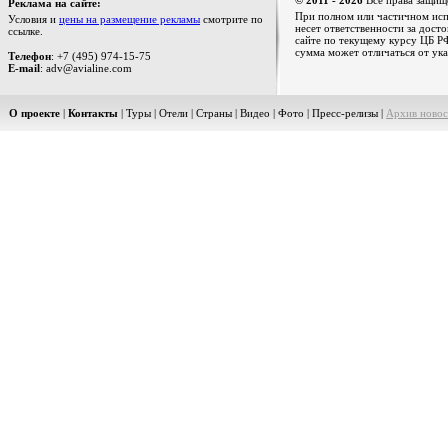
© 2011 - 2026
Все права защищ
Реклама на сайте:
При полном или частичном испо
Условия и
цены на размещение рекламы
смотрите по
несет ответственности за дост
ссылке.
сайте по текущему курсу ЦБ РФ
сумма может отличаться от ука
Телефон
: +7 (495) 974-15-75
E-mail
: adv@avialine.com
О проекте
|
Контакты
|
Туры
|
Отели
|
Страны
|
Видео
|
Фото
|
Пресс-релизы
|
Архив новос