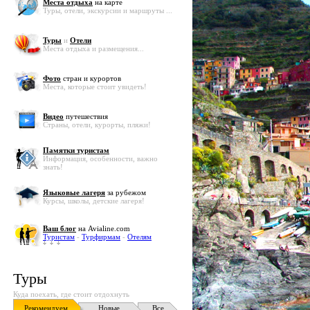
Места отдыха
на карте
Туры, отели, экскурсии и маршруты ...
Туры
и
Отели
Места отдыха и размещения...
Фото
стран и курортов
Места, которые стоит увидеть!
Видео
путешествия
Страны, отели, курорты, пляжи!
Памятки туристам
Информация, особенности, важно
знать!
Языковые лагеря
за рубежом
Курсы, школы, детские лагеря!
Ваш блог
на Avialine.com
Туристам
-
Турфирмам
-
Отелям
Туры
Куда поехать, где стоит отдохнуть
Рекомендуем
Новые
Все