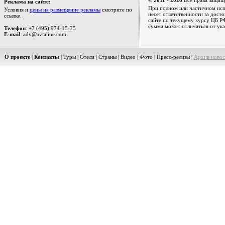
© 2011 - 2026
Все права защищ
Реклама на сайте:
При полном или частичном испо
Условия и
цены на размещение рекламы
смотрите по
несет ответственности за дост
ссылке.
сайте по текущему курсу ЦБ РФ
сумма может отличаться от ука
Телефон
: +7 (495) 974-15-75
E-mail
: adv@avialine.com
О проекте
|
Контакты
|
Туры
|
Отели
|
Страны
|
Видео
|
Фото
|
Пресс-релизы
|
Архив новос