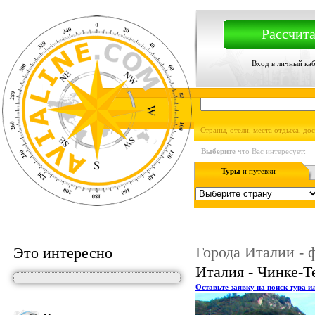
Рассчита
Вход в личный ка
Страны, отели, места отдыха, до
Выберите
что Вас интересует:
Туры
и путевки
Города Италии - 
Это интересно
Италия - Чинке-Т
Оставьте заявку на поиск тура и