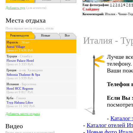
Еще фотографии:
1
2
3
4
5
6
7
8
Добавить тур
(для агентств)
Слайдшоу
Комментарий:
Италия - Чинке-Тер
Места отдыха
Популярные места отдыха, отели
Рекомендуем
Новые
Все
Италия - Ту
Израиль
-
Эйлат
Astral Village
Цена от 3 636 Руб.
Лучше все
Турция
-
Стамбул
Flower Palace Hotel
телефону.
Цена от 3 333 Руб.
Ваши пож
Греция
-
п-ов. Халкидики
Sithonia Thalasso & Spa
Цена от 5 939 Руб.
Телефон 
Испания
-
Барселона
Hotel HCC Regente
Цена от 9 817 Руб.
Если Вы 
Куба
-
Гавана
Tryp Habana Libre
посмотрет
Цена от 11 502 Руб.
Добавить место отдыха
-
Каталог 
-
Каталог отелей И
Видео
-
Новые фото Итал
Видео мест отдыха и путешествий