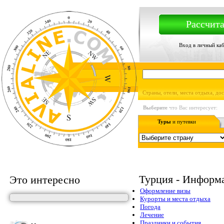
Рассчита
Вход в личный ка
Страны, отели, места отдыха, до
Выберите
что Вас интересует:
Туры
и путевки
Турция - Информа
Это интересно
Оформление визы
Курорты и места отдыха
Погода
Лечение
Праздники и события