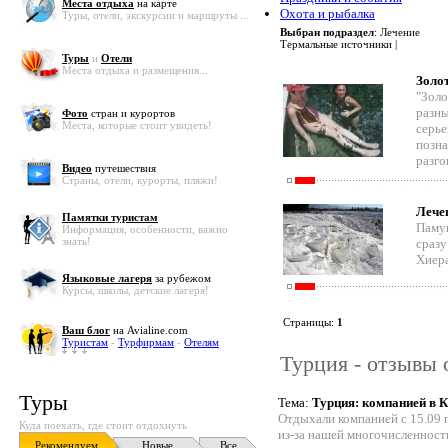
Места отдыха
на карте
Охота и рыбалка
Туры, отели, экскурсии и маршруты ...
Выбран подраздел
: Лечение
Термальные источники |
Туры
и
Отели
Места отдыха и размещения...
Золо
"Золо
разны
Фото
стран и курортов
Места, которые стоит увидеть!
серье
позна
разго
Видео
путешествия
Страны, отели, курорты, пляжи!
Лече
Памятки туристам
Памук
Информация, особенности, важно
знать!
сразу
Хиера
Языковые лагеря
за рубежом
Курсы, школы, детские лагеря!
Страницы:
1
Ваш блог
на Avialine.com
Туристам
-
Турфирмам
-
Отелям
Турция - отзывы 
Туры
Тема:
Турция: компанией в 
Отдыхали компанией с 15.09 п
Куда поехать, где стоит отдохнуть
из-за нашей многочисленност
Рекомендуем
Новые
Все