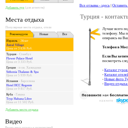
Все отзывы - здесь
|
Оставить
Добавить тур
(для агентств)
Турция - контакт
Места отдыха
Популярные места отдыха, отели
Лучше всего по
телефону. Мы п
Рекомендуем
Новые
Все
опираясь на Ва
Израиль
-
Эйлат
Astral Village
Телефон в Мос
Цена от 3 636 Руб.
Турция
-
Стамбул
Если Вы хотит
Flower Palace Hotel
посмотреть сле
Цена от 3 333 Руб.
Греция
-
п-ов. Халкидики
-
Каталог туров
Sithonia Thalasso & Spa
-
Каталог отеле
Цена от 5 939 Руб.
-
Новые фото Т
Испания
-
Барселона
-
Видео отдыха
Hotel HCC Regente
Цена от 9 817 Руб.
Куба
-
Гавана
Tryp Habana Libre
Цена от 11 502 Руб.
Добавить место отдыха
Видео
Видео мест отдыха и путешествий