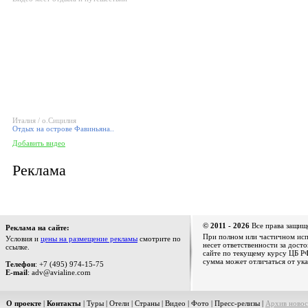
Италия / о.Сицилия
Отдых на острове Фавиньяна..
Добавить видео
Реклама
© 2011 - 2026
Все права защищ
Реклама на сайте:
При полном или частичном испо
Условия и
цены на размещение рекламы
смотрите по
несет ответственности за дост
ссылке.
сайте по текущему курсу ЦБ РФ
сумма может отличаться от ука
Телефон
: +7 (495) 974-15-75
E-mail
: adv@avialine.com
О проекте
|
Контакты
|
Туры
|
Отели
|
Страны
|
Видео
|
Фото
|
Пресс-релизы
|
Архив новос