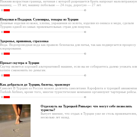
Нижняя возрастная граница, начиная с которой разрешается брать напрокат малолитражну
машину, — 19 лет, машину побольше — 24 года, дорогую — 27 лет.
Покупки и Подарки. Сувениры, товары из Турции
Дешевые изделия из кожи, хлопка, украшения из золота, изделия из оникса и меди, сделали
Турцию одной из самых привлекательных стран для покупок.
Здоровье, прививки, страховка
Вода. Водопроводная вода как правило безопасна для питья, так как подвергается процессу
хлорирования.
Прокат скутера в Турции
Скутер является хорошей альтернативой машине, если вы не собираетесь далеко уезжать ил
хотите сэкономить по деньгам.
Как добраться до Турции, билеты, транспорт
Самолет В Турцию из России можно долететь самолетами Аэрофлота и турецкой авиакомпа
Turkish Airlines, кроме того, многие туристические компании организуют чартерные рейсы.
Отдохнуть на Турецкой Ривьере: что могут себе позволить
туристы?
Бытует мнение, что отдых в Турции уже не столь привлекателен,
несколько лет назад.