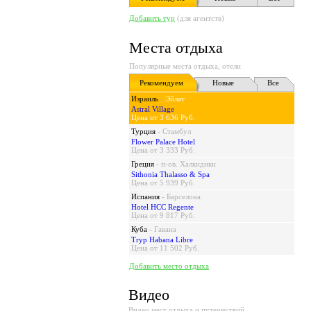
Добавить тур
(для агентств)
Места отдыха
Популярные места отдыха, отели
Рекомендуем
Новые
Все
Израиль
-
Эйлат
Astral Village
Цена от 3 636 Руб.
Турция
-
Стамбул
Flower Palace Hotel
Цена от 3 333 Руб.
Греция
-
п-ов. Халкидики
Sithonia Thalasso & Spa
Цена от 5 939 Руб.
Испания
-
Барселона
Hotel HCC Regente
Цена от 9 817 Руб.
Куба
-
Гавана
Tryp Habana Libre
Цена от 11 502 Руб.
Добавить место отдыха
Видео
Видео мест отдыха и путешествий