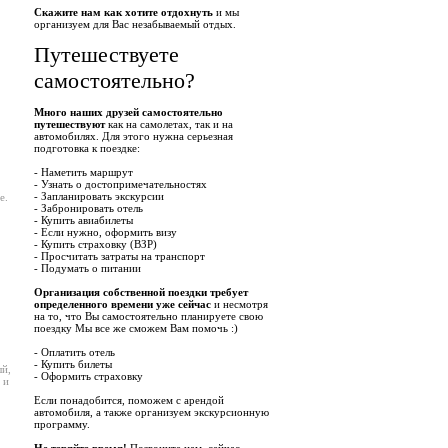
Скажите нам как хотите отдохнуть
и мы
организуем для Вас незабываемый отдых.
Путешествуете
самостоятельно?
Много наших друзей самостоятельно
путешествуют
как на самолетах, так и на
автомобилях. Для этого нужна серьезная
подготовка к поездке:
- Наметить маршрут
- Узнать о достопримечательностях
- Запланировать экскурсии
е.
- Забронировать отель
- Купить авиабилеты
- Если нужно, оформить визу
- Купить страховку (ВЗР)
- Просчитать затраты на транспорт
- Подумать о питании
Организация собственной поездки требует
определенного времени уже сейчас
и несмотря
на то, что Вы самостоятельно планируете свою
поездку Мы все же сможем Вам помочь :)
- Оплатить отель
- Купить билеты
ый,
- Оформить страховку
 и
Если понадобится, поможем с арендой
автомобиля, а также организуем экскурсионную
программу.