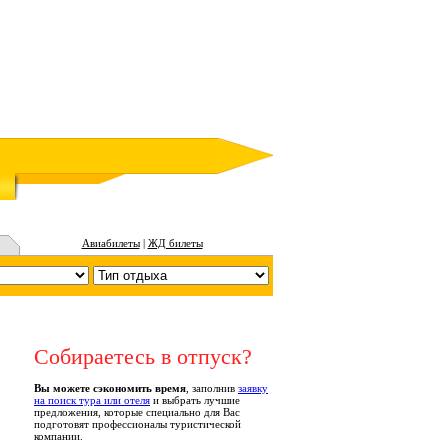
Авиабилеты
|
ЖД билеты
Собираетесь в отпуск?
Вы можете сэкономить время
, заполнив
заявку
на поиск тура или отеля
и выбрать лучшие
предложения, которые специально для Вас
подготовят профессионалы туристической
компании.