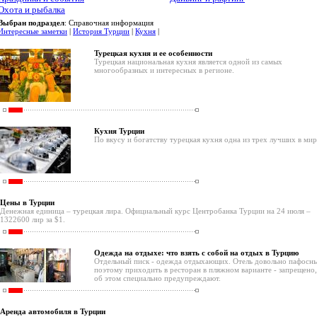
Охота и рыбалка
Выбран подраздел
: Справочная информация
Интересные заметки
|
История Турции
|
Кухня
|
Турецкая кухня и ее особенности
Турецкая национальная кухня является одной из самых
многообразных и интересных в регионе.
Кухня Турции
По вкусу и богатству турецкая кухня одна из трех лучших в мир
Цены в Турции
Денежная единица – турецкая лира. Официальный курс Центробанка Турции на 24 июля –
1322600 лир за $1.
Одежда на отдыхе: что взять с собой на отдых в Турцию
Отдельный писк - одежда отдыхающих. Отель довольно пафосн
поэтому приходить в ресторан в пляжном варианте - запрещено,
об этом специально предупреждают.
Аренда автомобиля в Турции