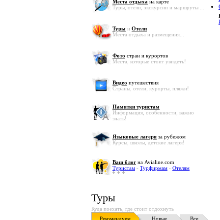
Места отдыха
на карте
Туры, отели, экскурсии и маршруты ...
Туры
и
Отели
Места отдыха и размещения...
Фото
стран и курортов
Места, которые стоит увидеть!
Видео
путешествия
Страны, отели, курорты, пляжи!
Памятки туристам
Информация, особенности, важно
знать!
Языковые лагеря
за рубежом
Курсы, школы, детские лагеря!
Ваш блог
на Avialine.com
Туристам
-
Турфирмам
-
Отелям
Туры
Куда поехать, где стоит отдохнуть
Рекомендуем
Новые
Все