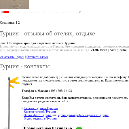
Страницы:
1
2
Турция - отзывы об отелях, отдыхе
Тема:
Последние три года отдыхали летом в Турции
Последние три года отдыхали летом в Турции. Это порядком поднадоело: змеящиеся очереди
едой, галдящие толпы отдыхающих и отели похожие на ясли-сад.
21.06
16:04 | Автор:
Vika
се отзывы - здесь
|
Оставить отзыв
Турция - контакты
Лучше всего подобрать тур с нашим менеджером в офисе или по телефону.
подскажем где лучше отдохнуть в этом сезоне опираясь на Ваши пожелания
бюджет.
Телефон в Москве
(495) 795-04-93
Если Вы хотите сделать выбор самостоятельно
, рекомендуем посмотреть
следующие разделы нашего сайта:
-
Каталог туров в Турцию
-
Каталог отелей Турции
-
Новые фото Турции
или
архив фотографий отдыха в Турции
-
Видео отдыха в Турции