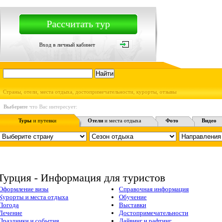
Рассчитать тур
Вход в личный кабинет
Страны, отели, места отдыха, достопримечательности, курорты, отзывы
Выберите
что Вас интересует:
Туры
и путевки
Отели
и места отдыха
Фото
Видео
Турция - Информация для туристов
Оформление визы
Справочная информация
Курорты и места отдыха
Обучение
Погода
Выставки
Лечение
Достопримечательности
Праздники и события
Дайвинг и рафтинг