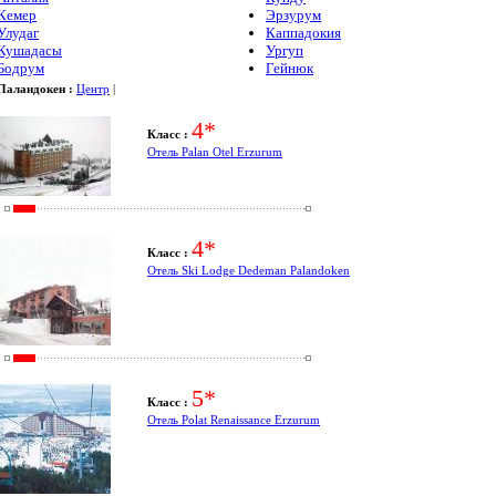
Кемер
Эрзурум
Улудаг
Каппадокия
Кушадасы
Ургуп
Бодрум
Гейнюк
Паландокен :
Центр
|
4*
Класс :
Отель Palan Otel Erzurum
4*
Класс :
Отель Ski Lodge Dedeman Palandoken
5*
Класс :
Отель Polat Renaissance Erzurum