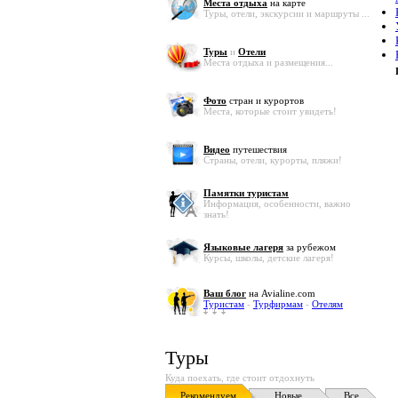
Места отдыха
на карте
Туры, отели, экскурсии и маршруты ...
Туры
и
Отели
Места отдыха и размещения...
Фото
стран и курортов
Места, которые стоит увидеть!
Видео
путешествия
Страны, отели, курорты, пляжи!
Памятки туристам
Информация, особенности, важно
знать!
Языковые лагеря
за рубежом
Курсы, школы, детские лагеря!
Ваш блог
на Avialine.com
Туристам
-
Турфирмам
-
Отелям
Туры
Куда поехать, где стоит отдохнуть
Рекомендуем
Новые
Все