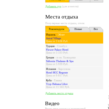
Добавить тур
(для агентств)
Места отдыха
Популярные места отдыха, отели
Рекомендуем
Новые
Все
Израиль
-
Эйлат
Astral Village
Цена от 3 636 Руб.
Турция
-
Стамбул
Flower Palace Hotel
Цена от 3 333 Руб.
Греция
-
п-ов. Халкидики
Sithonia Thalasso & Spa
Цена от 5 939 Руб.
Испания
-
Барселона
Hotel HCC Regente
Цена от 9 817 Руб.
Куба
-
Гавана
Tryp Habana Libre
Цена от 11 502 Руб.
Добавить место отдыха
Видео
Видео мест отдыха и путешествий