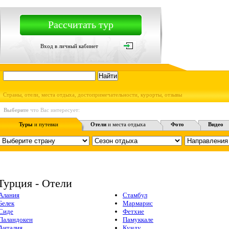
Рассчитать тур
Вход в личный кабинет
Страны, отели, места отдыха, достопримечательности, курорты, отзывы
Выберите
что Вас интересует:
Туры
и путевки
Отели
и места отдыха
Фото
Видео
Турция - Отели
Алания
Стамбул
Белек
Мармарис
Сиде
Фетхие
Паландокен
Памуккале
Анталия
Кунду