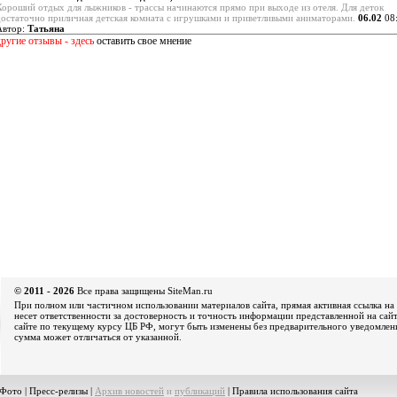
Хороший отдых для лыжников - трассы начинаются прямо при выходе из отеля. Для деток
достаточно приличная детская комната с игрушками и приветливыми аниматорами.
06.02
08:
Автор:
Татьяна
другие отзывы - здесь
оставить свое мнение
© 2011 - 2026
Все права защищены SiteMan.ru
При полном или частичном использовании материалов сайта, прямая активная ссылка на 
несет ответственности за достоверность и точность информации представленной на сайт
сайте по текущему курсу ЦБ РФ, могут быть изменены без предварительного уведомления
сумма может отличаться от указанной.
Фото
|
Пресс-релизы
|
Архив новостей
и
публикаций
|
Правила использования сайта