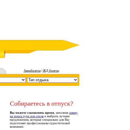
Авиабилеты
|
ЖД билеты
Собираетесь в отпуск?
Вы можете сэкономить время
, заполнив
заявку
на поиск тура или отеля
и выбрать лучшие
предложения, которые специально для Вас
подготовят профессионалы туристической
компании.