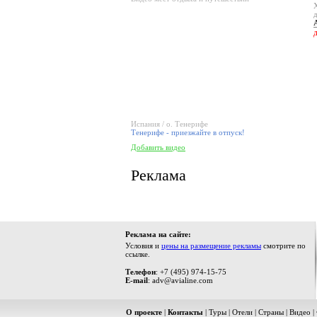
Испания / о. Тенерифе
Тенерифе - приезжайте в отпуск!
Добавить видео
Реклама
Реклама на сайте:
Условия и
цены на размещение рекламы
смотрите по
ссылке.
Телефон
: +7 (495) 974-15-75
E-mail
: adv@avialine.com
О проекте
|
Контакты
|
Туры
|
Отели
|
Страны
|
Видео
|