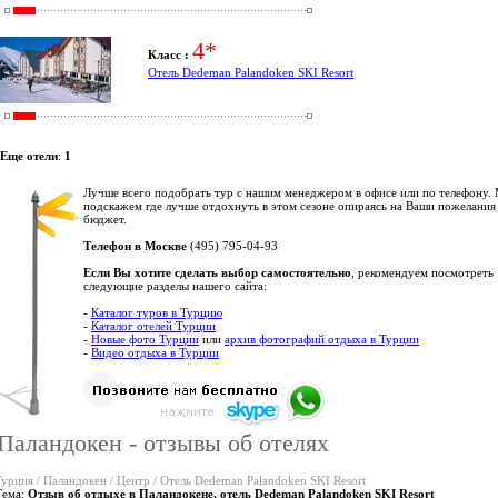
4*
Класс :
Отель Dedeman Palandoken SKI Resort
Еще отели
:
1
Лучше всего подобрать тур с нашим менеджером в офисе или по телефону.
подскажем где лучше отдохнуть в этом сезоне опираясь на Ваши пожелания
бюджет.
Телефон в Москве
(495) 795-04-93
Если Вы хотите сделать выбор самостоятельно
, рекомендуем посмотреть
следующие разделы нашего сайта:
-
Каталог туров в Турцию
-
Каталог отелей Турции
-
Новые фото Турции
или
архив фотографий отдыха в Турции
-
Видео отдыха в Турции
Паландокен - отзывы об отелях
Турция / Паландокен / Центр / Отель Dedeman Palandoken SKI Resort
Тема:
Отзыв об отдыхе в Паландокене, отель Dedeman Palandoken SKI Resort