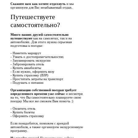
Скажите нам как хотите отдохнуть
и мы
организуем для Вас незабываемый отдых.
Путешествуете
самостоятельно?
Много наших друзей самостоятельно
путешествуют
как на самолетах, так и на
автомобилях. Для этого нужна серьезная
подготовка к поездке:
- Наметить маршрут
- Узнать о достопримечательностях
- Запланировать экскурсии
- Забронировать отель
- Купить авиабилеты
- Если нужно, оформить визу
- Купить страховку (ВЗР)
- Просчитать затраты на транспорт
- Подумать о питании
Организация собственной поездки требует
определенного времени уже сейчас
и несмотря
на то, что Вы самостоятельно планируете свою
поездку Мы все же сможем Вам помочь :)
- Оплатить отель
- Купить билеты
- Оформить страховку
Если понадобится, поможем с арендой
автомобиля, а также организуем экскурсионную
программу.