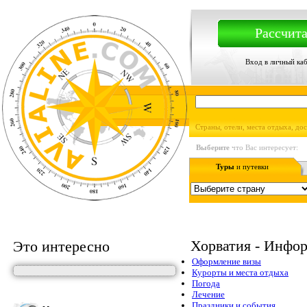
Рассчита
Вход в личный ка
Страны, отели, места отдыха, до
Выберите
что Вас интересует:
Туры
и путевки
Хорватия - Инфор
Это интересно
Оформление визы
Курорты и места отдыха
Погода
Лечение
Праздники и события