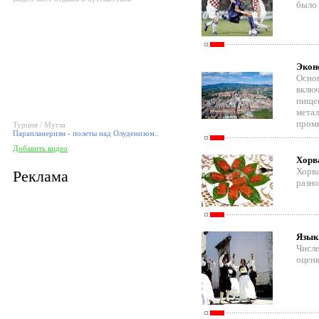
было 
Экон
Основ
включ
пищев
метал
промы
Турция / Мугла
Парапланеризм - полеты над Олуденизом..
Добавить видео
Хорв
Хорва
Реклама
разно
Язык
Числе
оценк