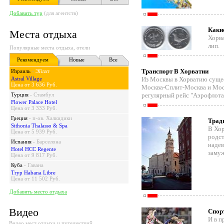
Добавить тур
(для агентств)
Каки
Места отдыха
Хорва
лип.
Популярные места отдыха, отели
Рекомендуем
Новые
Все
Транспорт В Хорватии
Израиль
-
Эйлат
Astral Village
Из Москвы в Хорватию суще
Цена от 3 636 Руб.
Москва-Сплит-Москва и Мос
Турция
-
Стамбул
регулярный рейс "Аэрофлота
Flower Palace Hotel
Цена от 3 333 Руб.
Греция
-
п-ов. Халкидики
Трад
Sithonia Thalasso & Spa
В Хор
Цена от 5 939 Руб.
родст
Испания
-
Барселона
надев
Hotel HCC Regente
замуж
Цена от 9 817 Руб.
Куба
-
Гавана
Tryp Habana Libre
Цена от 11 502 Руб.
Добавить место отдыха
Видео
Спор
И в п
Видео мест отдыха и путешествий