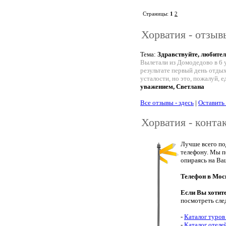
Страницы:
1
2
Хорватия - отзыв
Тема:
Здравствуйте, любите
Вылетали из Домодедово в 6 у
результате первый день отды
усталости, но это, пожалуй, 
уважением, Светлана
Все отзывы - здесь
|
Оставить
Хорватия - конта
Лучше всего по
телефону. Мы п
опираясь на Ва
Телефон в Мос
Если Вы хотит
посмотреть сле
-
Каталог туров
-
Каталог отеле