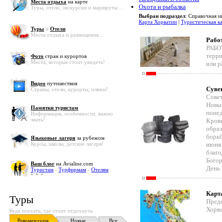
Места отдыха
на карте
Охота и рыбалка
Туры, отели, экскурсии и маршруты ...
Выбран подраздел
: Справочная 
Карта Хорватии
|
Туристическая к
Туры
и
Отели
Места отдыха и размещения...
Работ
РАБО
терри
Фото
стран и курортов
Места, которые стоит увидеть!
или р
Видео
путешествия
Суве
Страны, отели, курорты, пляжи!
Совет
Новый
Памятки туристам
понед
Информация, особенности, важно
знать!
Крови
образ
борьб
Языковые лагеря
за рубежом
Курсы, школы, детские лагеря!
июня 
благо
Богор
Ваш блог
на Avialine.com
День 
Туристам
-
Турфирмам
-
Отелям
Карта
Туры
Пред
Хорва
Куда поехать, где стоит отдохнуть
Рекомендуем
Новые
Все