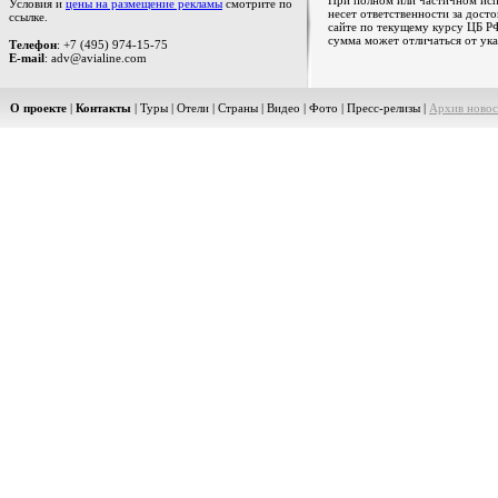
При полном или частичном испо
Условия и
цены на размещение рекламы
смотрите по
несет ответственности за дост
ссылке.
сайте по текущему курсу ЦБ РФ
сумма может отличаться от ука
Телефон
: +7 (495) 974-15-75
E-mail
: adv@avialine.com
О проекте
|
Контакты
|
Туры
|
Отели
|
Страны
|
Видео
|
Фото
|
Пресс-релизы
|
Архив новос