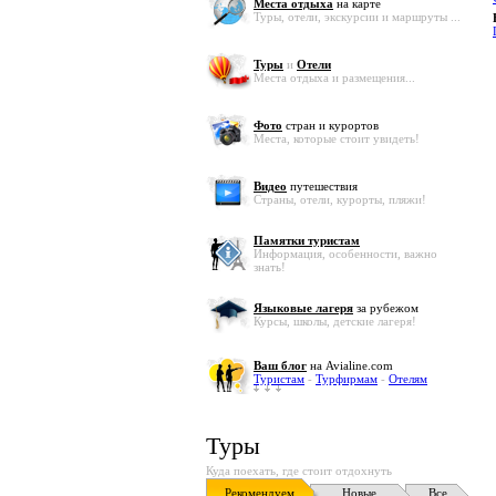
Места отдыха
на карте
Туры, отели, экскурсии и маршруты ...
Туры
и
Отели
Места отдыха и размещения...
Фото
стран и курортов
Места, которые стоит увидеть!
Видео
путешествия
Страны, отели, курорты, пляжи!
Памятки туристам
Информация, особенности, важно
знать!
Языковые лагеря
за рубежом
Курсы, школы, детские лагеря!
Ваш блог
на Avialine.com
Туристам
-
Турфирмам
-
Отелям
Туры
Куда поехать, где стоит отдохнуть
Рекомендуем
Новые
Все