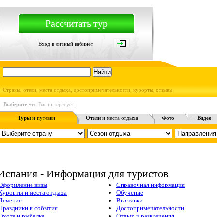
Рассчитать тур
Вход в личный кабинет
Страны, отели, места отдыха, достопримечательности, курорты, отзывы
Выберите
что Вас интересует:
Туры
и путевки
Отели
и места отдыха
Фото
Видео
Испания - Информация для туристов
Оформление визы
Справочная информация
Курорты и места отдыха
Обучение
Лечение
Выставки
Праздники и события
Достопримечательности
Охота и рыбалка
Отдых и развлечения