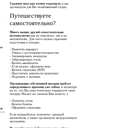
Скажите нам как хотите отдохнуть
и мы
организуем для Вас незабываемый отдых.
Путешествуете
 -
самостоятельно?
Много наших друзей самостоятельно
путешествуют
как на самолетах, так и на
автомобилях. Для этого нужна серьезная
подготовка к поездке:
ое
- Наметить маршрут
- Узнать о достопримечательностях
- Запланировать экскурсии
- Забронировать отель
- Купить авиабилеты
- Если нужно, оформить визу
- Купить страховку (ВЗР)
- Просчитать затраты на транспорт
- Подумать о питании
Организация собственной поездки требует
определенного времени уже сейчас
и несмотря
на то, что Вы самостоятельно планируете свою
поездку Мы все же сможем Вам помочь :)
- Оплатить отель
- Купить билеты
- Оформить страховку
ея
пея,
Если понадобится, поможем с арендой
автомобиля, а также организуем экскурсионную
программу.