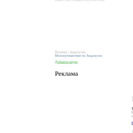
Испания / Андалусия
Мотопутешествие по Андалусии
Добавить видео
Реклама
В