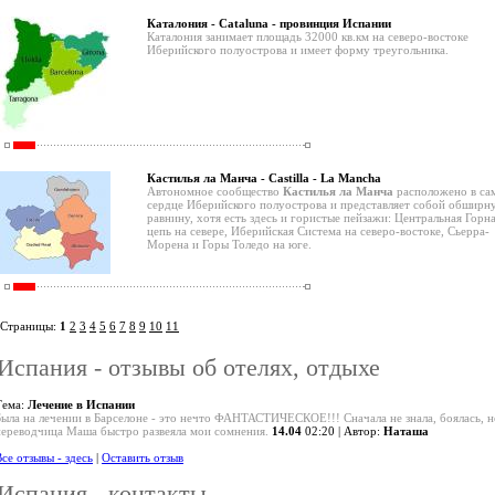
Каталония - Cataluna - провинция Испании
Каталония занимает площадь 32000 кв.км на северо-востоке
Иберийского полуострова и имеет форму треугольника.
Кастилья ла Манча - Castilla - La Mancha
Автономное сообщество
Кастилья ла Манча
расположено в са
сердце Иберийского полуострова и представляет собой обширн
равнину, хотя есть здесь и гористые пейзажи: Центральная Горн
цепь на севере, Иберийская Система на северо-востоке, Сьерра-
Морена и Горы Толедо на юге.
Страницы:
1
2
3
4
5
6
7
8
9
10
11
Испания - отзывы об отелях, отдыхе
Тема:
Лечение в Испании
Была на лечении в Барселоне - это нечто ФАНТАСТИЧЕСКОЕ!!! Сначала не знала, боялась, н
переводчица Маша быстро развеяла мои сомнения.
14.04
02:20 | Автор:
Наташа
се отзывы - здесь
|
Оставить отзыв
Испания - контакты