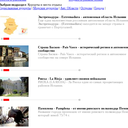
Выбран подраздел
: Курорты и места отдыха
Горнолыжные курорты
|
Морские курорты
|
Авт. Области
|
Острова
|
Города
|
Экстремадура - Extremadura - автономная область Испании
Еще одна малоизвестная россиянам автономная область Испании
Экстремадура - (Extremadura
) находится на западе страны и
граничит с Португалией.
Страна Басков - Pais Vasco - исторический регион и автономн
сообщество
Страна Басков - País Vasco - исторический регион и автономное
сообщество на севере Испании.
Риоха - La Rioja - удивляет своими пейзажами
РИОХА (LA RIOJA) - Ла Риоха один из самых процветающих
районов Испании.
Памплона - Pamplona - от имени римского полководца Помп
Название города произошло от имени римского полководца Пом
который зимой 75/74 г.