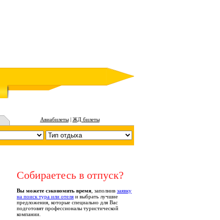
Авиабилеты
|
ЖД билеты
Собираетесь в отпуск?
Вы можете сэкономить время
, заполнив
заявку
на поиск тура или отеля
и выбрать лучшие
предложения, которые специально для Вас
подготовят профессионалы туристической
компании.