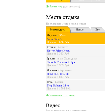
Добавить тур
(для агентств)
Места отдыха
Популярные места отдыха, отели
Рекомендуем
Новые
Все
Израиль
-
Эйлат
Astral Village
Цена от 3 636 Руб.
Турция
-
Стамбул
Flower Palace Hotel
Цена от 3 333 Руб.
Греция
-
п-ов. Халкидики
Sithonia Thalasso & Spa
Цена от 5 939 Руб.
Испания
-
Барселона
Hotel HCC Regente
Цена от 9 817 Руб.
Куба
-
Гавана
Tryp Habana Libre
Цена от 11 502 Руб.
Добавить место отдыха
Видео
Видео мест отдыха и путешествий