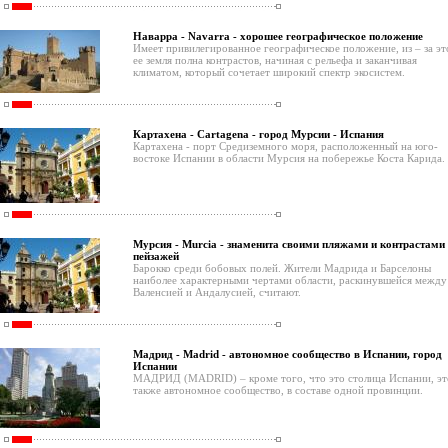
Наварра - Navarra - хорошее географическое положение
Имеет привилегированное географическое положение, из – за эт
ее земля полна контрастов, начиная с рельефа и заканчивая
климатом, который сочетает широкий спектр экосистем.
Картахена - Cartagena - город Мурсии - Испания
Картахена - порт Средиземного моря, расположенный на юго-
востоке Испании в области Мурсия на побережье Коста Карида.
Мурсия - Murcia - знаменита своими пляжами и контрастами
пейзажей
Барокко среди бобовых полей. Жители Мадрида и Барселоны
наиболее характерными чертами области, раскинувшейся между
Валенсией и Андалусией, считают.
Мадрид - Madrid - автономное сообщество в Испании, город
Испании
МАДРИД (MADRID) – кроме того, что это столица Испании, эт
также автономное сообщество, в составе одной провинции.