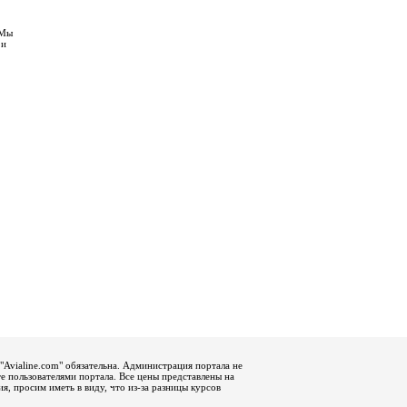
 Мы
 и
"Avialine.com" обязательна. Администрация портала не
е пользователями портала. Все цены представлены на
, просим иметь в виду, что из-за разницы курсов