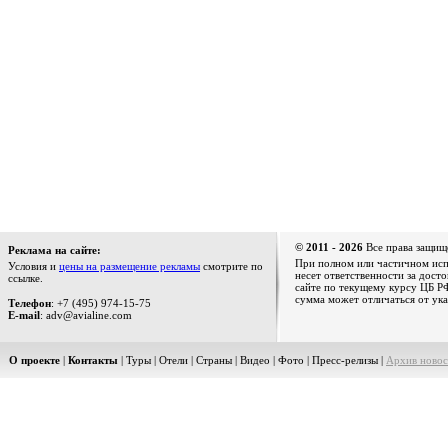
© 2011 - 2026
Все права защищ
Реклама на сайте:
При полном или частичном испо
Условия и
цены на размещение рекламы
смотрите по
несет ответственности за дост
ссылке.
сайте по текущему курсу ЦБ РФ
сумма может отличаться от ука
Телефон
: +7 (495) 974-15-75
E-mail
: adv@avialine.com
О проекте
|
Контакты
|
Туры
|
Отели
|
Страны
|
Видео
|
Фото
|
Пресс-релизы
|
Архив новос