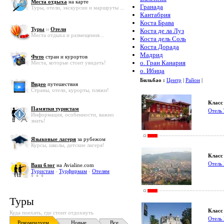
Места отдыха
на карте
Гранада
Туры, отели, экскурсии и маршруты ...
Кантабрия
Коста Брава
Туры
и
Отели
Коста де ла Луз
Места отдыха и размещения...
Коста дель Соль
Коста Дорада
Мадрид
Фото
стран и курортов
о. Гран Канария
Места, которые стоит увидеть!
о. Ибица
Бильбао :
Центр
|
Район
|
Видео
путешествия
Страны, отели, курорты, пляжи!
Класс 
Памятки туристам
Отель 
Информация, особенности, важно
знать!
Языковые лагеря
за рубежом
Курсы, школы, детские лагеря!
Класс 
Отель 
Ваш блог
на Avialine.com
Туристам
-
Турфирмам
-
Отелям
Туры
Класс 
Куда поехать, где стоит отдохнуть
Отель 
Рекомендуем
Новые
Все