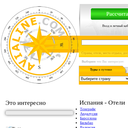
Рассчита
Вход в личный ка
Страны, отели, места отдыха, до
Выберите
что Вас интересует:
Туры
и путевки
Испания - Отели
Это интересно
Тенерифе
Андалусия
Барселона
Бильбао
Валенсия