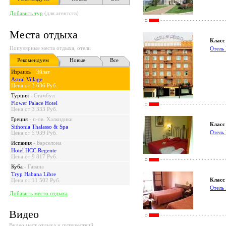
Добавить тур
(для агентств)
Места отдыха
Класс 
Популярные места отдыха, отели
Отель
Рекомендуем
Новые
Все
Израиль
-
Эйлат
Astral Village
Цена от 3 636 Руб.
Турция
-
Стамбул
Flower Palace Hotel
Цена от 3 333 Руб.
Греция
-
п-ов. Халкидики
Класс 
Sithonia Thalasso & Spa
Отель 
Цена от 5 939 Руб.
Испания
-
Барселона
Hotel HCC Regente
Цена от 9 817 Руб.
Куба
-
Гавана
Tryp Habana Libre
Класс 
Цена от 11 502 Руб.
Отель 
Добавить место отдыха
Видео
Видео мест отдыха и путешествий