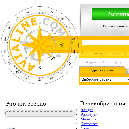
Рассчита
Вход в личный ка
Страны, отели, места отдыха, до
Выберите
что Вас интересует:
Туры
и путевки
Великобритания 
Это интересно
Лондон
Эдинбург
Манчестер
Ноттингем
Уэльс