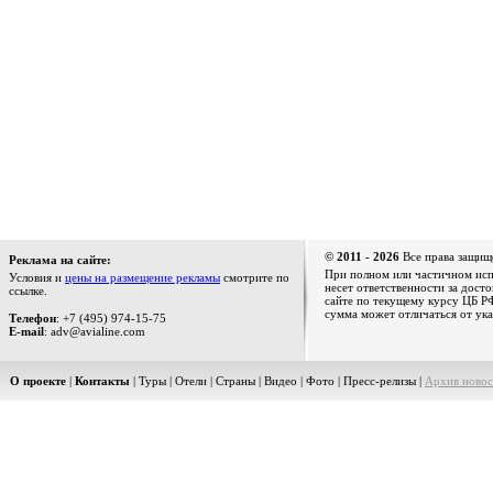
© 2011 - 2026
Все права защищ
Реклама на сайте:
При полном или частичном испо
Условия и
цены на размещение рекламы
смотрите по
несет ответственности за дост
ссылке.
сайте по текущему курсу ЦБ РФ
сумма может отличаться от ука
Телефон
: +7 (495) 974-15-75
E-mail
: adv@avialine.com
О проекте
|
Контакты
|
Туры
|
Отели
|
Страны
|
Видео
|
Фото
|
Пресс-релизы
|
Архив новос