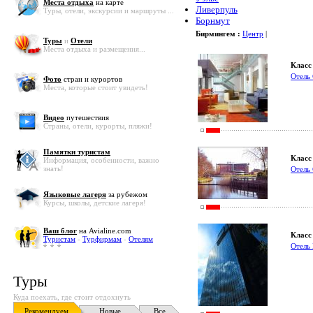
Места отдыха
на карте
Ливерпуль
Туры, отели, экскурсии и маршруты ...
Борнмут
Бирмингем :
Центр
|
Туры
и
Отели
Места отдыха и размещения...
Класс 
Отель
Фото
стран и курортов
Места, которые стоит увидеть!
Видео
путешествия
Страны, отели, курорты, пляжи!
Памятки туристам
Класс 
Информация, особенности, важно
знать!
Отел
Языковые лагеря
за рубежом
Курсы, школы, детские лагеря!
Ваш блог
на Avialine.com
Класс 
Туристам
-
Турфирмам
-
Отелям
Отел
Туры
Куда поехать, где стоит отдохнуть
Рекомендуем
Новые
Все