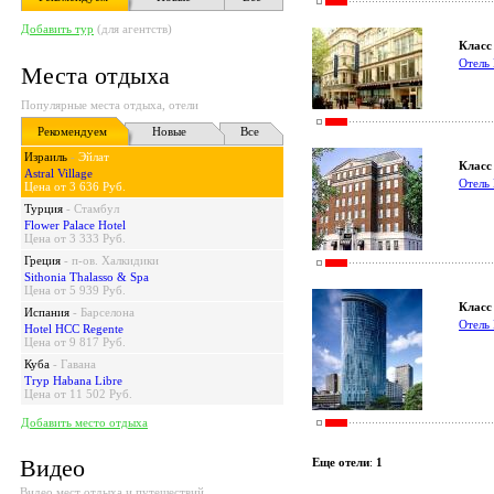
Добавить тур
(для агентств)
Класс 
Отел
Места отдыха
Популярные места отдыха, отели
Рекомендуем
Новые
Все
Израиль
-
Эйлат
Класс 
Astral Village
Отел
Цена от 3 636 Руб.
Турция
-
Стамбул
Flower Palace Hotel
Цена от 3 333 Руб.
Греция
-
п-ов. Халкидики
Sithonia Thalasso & Spa
Цена от 5 939 Руб.
Класс 
Испания
-
Барселона
Отель 
Hotel HCC Regente
Цена от 9 817 Руб.
Куба
-
Гавана
Tryp Habana Libre
Цена от 11 502 Руб.
Добавить место отдыха
Видео
Еще отели
:
1
Видео мест отдыха и путешествий