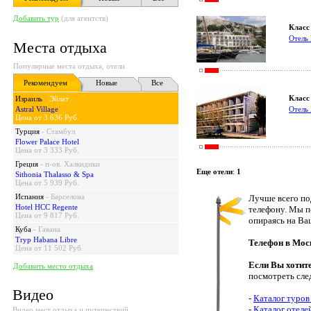
Добавить тур
(для агентств)
Класс 
Отель 
Места отдыха
Популярные места отдыха, отели
Рекомендуем
Новые
Все
Класс 
Израиль
-
Эйлат
Astral Village
Отель
Цена от 3 636 Руб.
Турция
-
Стамбул
Flower Palace Hotel
Цена от 3 333 Руб.
Греция
-
п-ов. Халкидики
Еще отели
:
1
Sithonia Thalasso & Spa
Цена от 5 939 Руб.
Испания
-
Барселона
Лучше всего по
Hotel HCC Regente
телефону. Мы п
Цена от 9 817 Руб.
опираясь на Ва
Куба
-
Гавана
Tryp Habana Libre
Телефон в Мос
Цена от 11 502 Руб.
Если Вы хотит
Добавить место отдыха
посмотреть сле
Видео
-
Каталог туров
-
Каталог отеле
Видео мест отдыха и путешествий