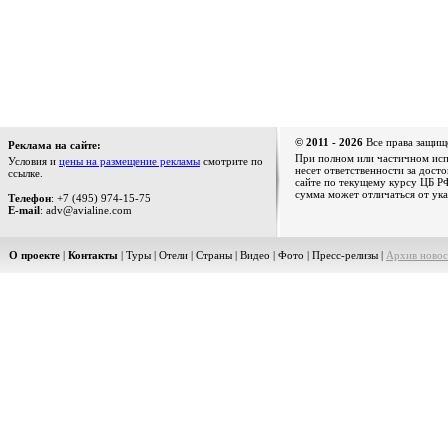
© 2011 - 2026
Все права защищ
Реклама на сайте:
При полном или частичном испо
Условия и
цены на размещение рекламы
смотрите по
несет ответственности за дост
ссылке.
сайте по текущему курсу ЦБ РФ
сумма может отличаться от ука
Телефон
: +7 (495) 974-15-75
E-mail
: adv@avialine.com
О проекте
|
Контакты
|
Туры
|
Отели
|
Страны
|
Видео
|
Фото
|
Пресс-релизы
|
Архив новос