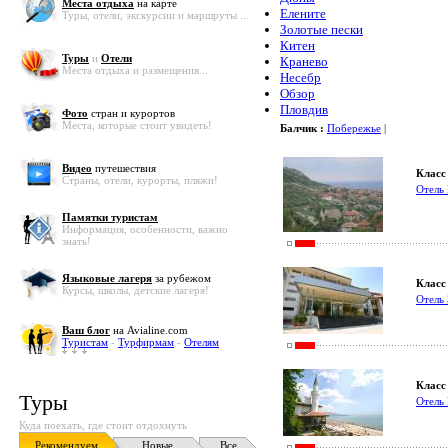
Места отдыха
на карте
Елените
Туры, отели, экскурсии и маршруты ...
Золотые пески
Китен
Туры
и
Отели
Кранево
Места отдыха и размещения...
Несебр
Обзор
Пловдив
Фото
стран и курортов
Места, которые стоит увидеть!
Балчик :
Побережье
|
Видео
путешествия
Класс 
Страны, отели, курорты, пляжи!
Отель
Памятки туристам
Информация, особенности, важно
знать!
Языковые лагеря
за рубежом
Класс 
Курсы, школы, детские лагеря!
Отель
Ваш блог
на Avialine.com
Туристам
-
Турфирмам
-
Отелям
Класс 
Туры
Отель 
Куда поехать, где стоит отдохнуть
Рекомендуем
Новые
Все