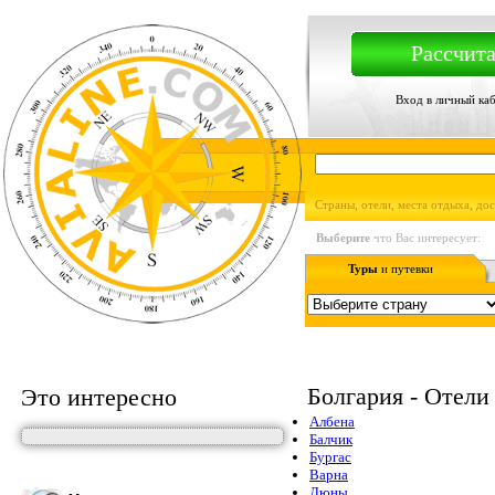
Рассчита
Вход в личный ка
Страны, отели, места отдыха, до
Выберите
что Вас интересует:
Туры
и путевки
Болгария - Отели
Это интересно
Албена
Балчик
Бургас
Варна
Дюны