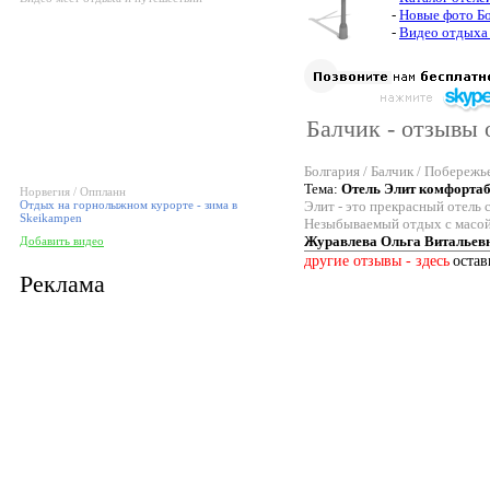
-
Новые фото Б
-
Видео отдыха 
Балчик - отзывы 
Болгария / Балчик / Побережь
Тема:
Отель Элит комфортаб
Норвегия / Оппланн
Отдых на горнолыжном курорте - зима в
Элит - это прекрасный отель
Skeikampen
Незыбываемый отдых с масой
Журавлева Ольга Витальев
Добавить видео
другие отзывы - здесь
остав
Реклама