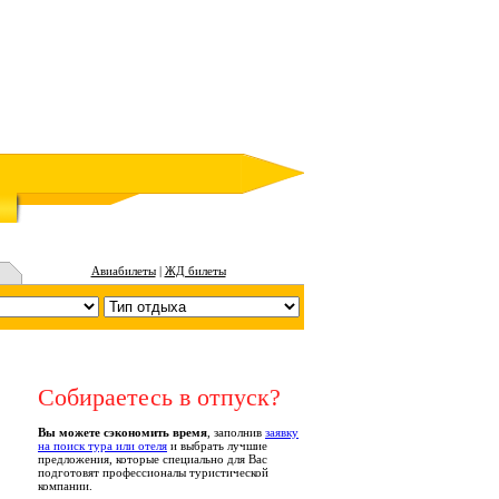
Авиабилеты
|
ЖД билеты
Собираетесь в отпуск?
Вы можете сэкономить время
, заполнив
заявку
на поиск тура или отеля
и выбрать лучшие
предложения, которые специально для Вас
подготовят профессионалы туристической
компании.