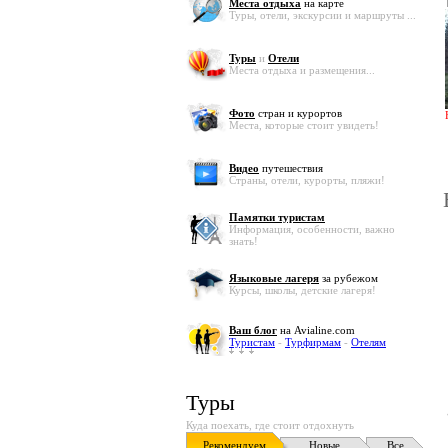
Места отдыха
на карте
Туры, отели, экскурсии и маршруты ...
Туры
и
Отели
Места отдыха и размещения...
Фото
стран и курортов
Места, которые стоит увидеть!
Видео
путешествия
Страны, отели, курорты, пляжи!
Памятки туристам
Информация, особенности, важно
знать!
Языковые лагеря
за рубежом
Курсы, школы, детские лагеря!
Ваш блог
на Avialine.com
Туристам
-
Турфирмам
-
Отелям
Туры
Куда поехать, где стоит отдохнуть
Рекомендуем
Новые
Все