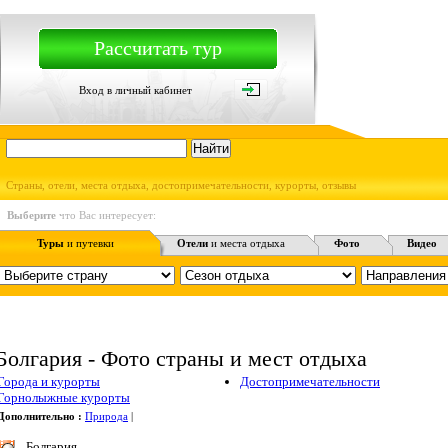
Рассчитать тур
Вход в личный кабинет
Страны, отели, места отдыха, достопримечательности, курорты, отзывы
Выберите
что Вас интересует:
Туры
и путевки
Отели
и места отдыха
Фото
Видео
Болгария - Фото страны и мест отдыха
Города и курорты
Достопримечательности
Горнолыжные курорты
Дополнительно :
Природа
|
Болгария