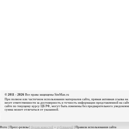
© 2011 - 2026
Все права защищены SiteMan.ru
При полном или частичном использовании материалов сайта, прямая активная ссылка на 
несет ответственности за достоверность и точность информации представленной на сайт
сайте по текущему курсу ЦБ РФ, могут быть изменены без предварительного уведомления
сумма может отличаться от указанной.
Фото
|
Пресс-релизы
|
Архив новостей
и
публикаций
|
Правила использования сайта