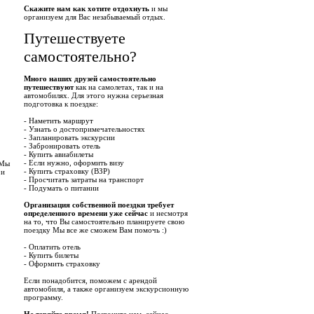
Скажите нам как хотите отдохнуть
и мы
организуем для Вас незабываемый отдых.
Путешествуете
самостоятельно?
Много наших друзей самостоятельно
путешествуют
как на самолетах, так и на
автомобилях. Для этого нужна серьезная
подготовка к поездке:
- Наметить маршрут
- Узнать о достопримечательностях
- Запланировать экскурсии
- Забронировать отель
- Купить авиабилеты
- Если нужно, оформить визу
 Мы
- Купить страховку (ВЗР)
 и
- Просчитать затраты на транспорт
- Подумать о питании
Организация собственной поездки требует
определенного времени уже сейчас
и несмотря
на то, что Вы самостоятельно планируете свою
поездку Мы все же сможем Вам помочь :)
- Оплатить отель
- Купить билеты
- Оформить страховку
Если понадобится, поможем с арендой
автомобиля, а также организуем экскурсионную
программу.