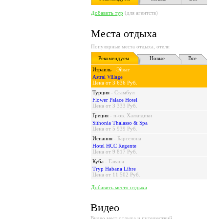
Добавить тур
(для агентств)
Места отдыха
Популярные места отдыха, отели
Рекомендуем
Новые
Все
Израиль
-
Эйлат
Astral Village
Цена от 3 636 Руб.
Турция
-
Стамбул
Flower Palace Hotel
Цена от 3 333 Руб.
Греция
-
п-ов. Халкидики
Sithonia Thalasso & Spa
Цена от 5 939 Руб.
Испания
-
Барселона
Hotel HCC Regente
Цена от 9 817 Руб.
Куба
-
Гавана
Tryp Habana Libre
Цена от 11 502 Руб.
Добавить место отдыха
Видео
Видео мест отдыха и путешествий