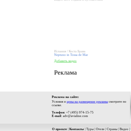
Испания / Коста Брава
Neptuno in Tossa de Mar
Добавить видео
Реклама
Реклама на сайте:
Условия и
цены на размещение рекламы
смотрите по
ссылке.
Телефон
: +7 (495) 974-15-75
E-mail
: adv@avialine.com
О проекте
|
Контакты
|
Туры
|
Отели
|
Страны
|
Видео
|