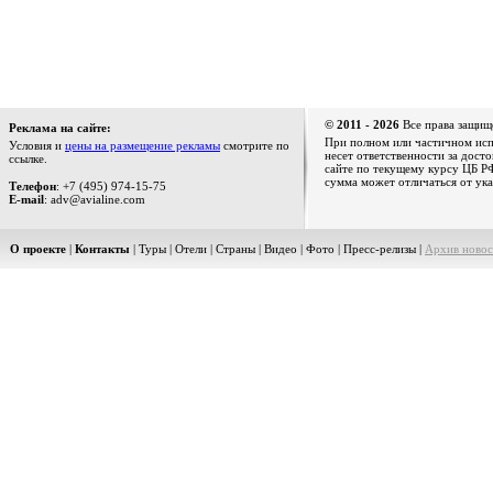
© 2011 - 2026
Все права защищ
Реклама на сайте:
При полном или частичном испо
Условия и
цены на размещение рекламы
смотрите по
несет ответственности за дост
ссылке.
сайте по текущему курсу ЦБ РФ
сумма может отличаться от ука
Телефон
: +7 (495) 974-15-75
E-mail
: adv@avialine.com
О проекте
|
Контакты
|
Туры
|
Отели
|
Страны
|
Видео
|
Фото
|
Пресс-релизы
|
Архив новос