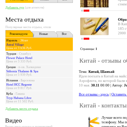
стипе
Добавить тур
(для агентств)
Места отдыха
Обра
В Кит
Популярные места отдыха, отели
185 с
2000 
Рекомендуем
Новые
Все
Израиль
-
Эйлат
Astral Village
Цена от 3 636 Руб.
Страницы:
1
Турция
-
Стамбул
Flower Palace Hotel
Китай - отзывы о
Цена от 3 333 Руб.
Греция
-
п-ов. Халкидики
Sithonia Thalasso & Spa
Тема:
Китай, Шанхай
Цена от 5 939 Руб.
Идея поехать в Китай на майс
Испания
-
Барселона
Аэрофлота, по которой были 
Hotel HCC Regente
10 мая.
30.11
00:00 | Автор:
J
Цена от 9 817 Руб.
Куба
-
Гавана
Все отзывы - здесь
|
Оставить
Tryp Habana Libre
Цена от 11 502 Руб.
Китай - контакты
Добавить место отдыха
Лучше всего по
Видео
телефону. Мы п
опираясь на Ва
Видео мест отдыха и путешествий