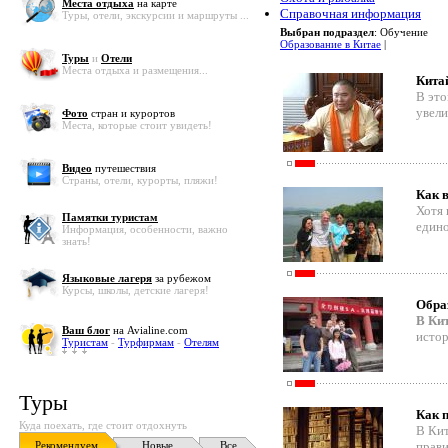
Места отдыха
на карте
Справочная информация
Туры, отели, экскурсии и маршруты ...
Выбран подраздел
: Обучение
Образование в Китае
|
Туры
и
Отели
Места отдыха и размещения...
Кита
В это
увели
Фото
стран и курортов
Места, которые стоит увидеть!
Видео
путешествия
Страны, отели, курорты, пляжи!
Как 
Хотя 
Памятки туристам
едино
Информация, особенности, важно
знать!
Языковые лагеря
за рубежом
Курсы, школы, детские лагеря!
Обра
В Ки
Ваш блог
на Avialine.com
исто
Туристам
-
Турфирмам
-
Отелям
Туры
Как 
Куда поехать, где стоит отдохнуть
В Кит
Рекомендуем
Новые
Все
прави