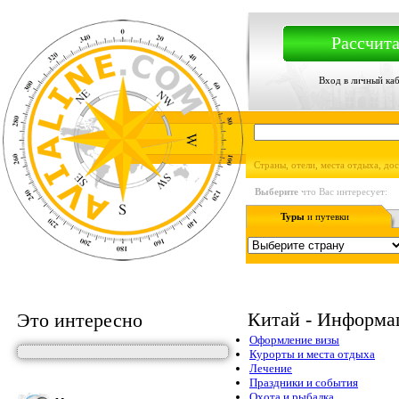
Рассчита
Вход в личный ка
Страны, отели, места отдыха, до
Выберите
что Вас интересует:
Туры
и путевки
Китай - Информац
Это интересно
Оформление визы
Курорты и места отдыха
Лечение
Праздники и события
Охота и рыбалка