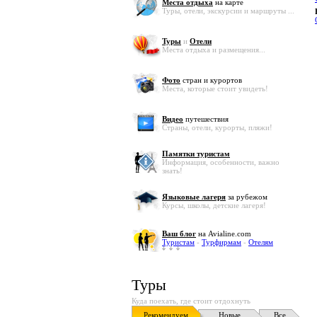
Места отдыха
на карте
Туры, отели, экскурсии и маршруты ...
Туры
и
Отели
Места отдыха и размещения...
Фото
стран и курортов
Места, которые стоит увидеть!
Видео
путешествия
Страны, отели, курорты, пляжи!
Памятки туристам
Информация, особенности, важно
знать!
Языковые лагеря
за рубежом
Курсы, школы, детские лагеря!
Ваш блог
на Avialine.com
Туристам
-
Турфирмам
-
Отелям
Туры
Куда поехать, где стоит отдохнуть
Рекомендуем
Новые
Все