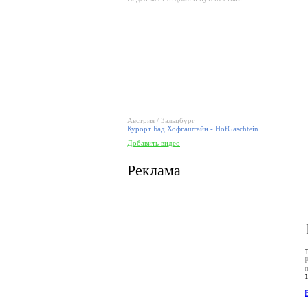
Австрия / Зальцбург
Курорт Бад Хофгаштайн - HofGaschtein
Добавить видео
Реклама
В