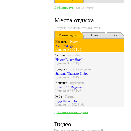
Добавить тур
(для агентств)
Места отдыха
Популярные места отдыха, отели
Рекомендуем
Новые
Все
Израиль
-
Эйлат
Astral Village
Цена от 3 636 Руб.
Турция
-
Стамбул
Flower Palace Hotel
Цена от 3 333 Руб.
Греция
-
п-ов. Халкидики
Sithonia Thalasso & Spa
Цена от 5 939 Руб.
Испания
-
Барселона
Hotel HCC Regente
Цена от 9 817 Руб.
Куба
-
Гавана
Tryp Habana Libre
Цена от 11 502 Руб.
Добавить место отдыха
Видео
Видео мест отдыха и путешествий