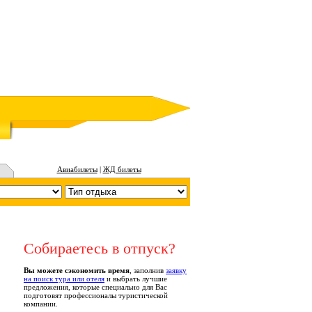
Авиабилеты
|
ЖД билеты
Собираетесь в отпуск?
Вы можете сэкономить время
, заполнив
заявку
на поиск тура или отеля
и выбрать лучшие
предложения, которые специально для Вас
подготовят профессионалы туристической
компании.