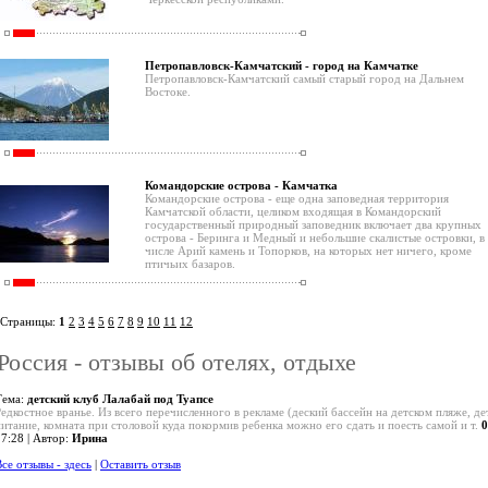
Петропавловск-Камчатский - город на Камчатке
Петропавловск-Камчатский самый старый город на Дальнем
Востоке.
Командорские острова - Камчатка
Командорские острова - еще одна заповедная территория
Камчатской области, целиком входящая в Командорский
государственный природный заповедник включает два крупных
острова - Беринга и Медный и небольшие скалистые островки, в
числе Арий камень и Топорков, на которых нет ничего, кроме
птичьих базаров.
Страницы:
1
2
3
4
5
6
7
8
9
10
11
12
Россия - отзывы об отелях, отдыхе
Тема:
детский клуб Лалабай под Туапсе
Редкостное вранье. Из всего перечисленного в рекламе (деский бассейн на детском пляже, де
питание, комната при столовой куда покормив ребенка можно его сдать и поесть самой и т.
0
17:28 | Автор:
Ирина
се отзывы - здесь
|
Оставить отзыв