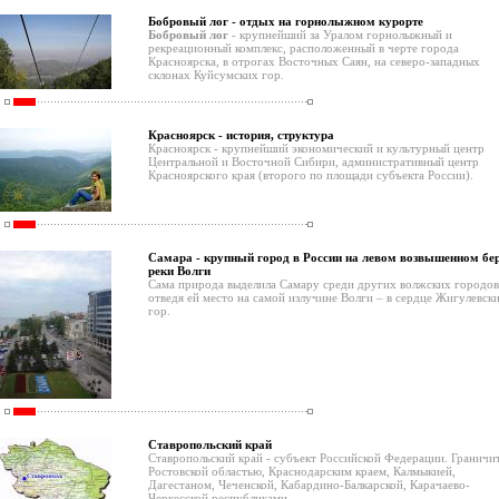
Бобровый лог - отдых на горнолыжном курорте
Бобровый лог
- крупнейший за Уралом горнолыжный и
рекреационный комплекс, расположенный в черте города
Красноярска, в отрогах Восточных Саян, на северо-западных
склонах Куйсумских гор.
Красноярск - история, структура
Красноярск - крупнейший экономический и культурный центр
Центральной и Восточной Сибири, административный центр
Красноярского края (второго по площади субъекта России).
Самара - крупный город в России на левом возвышенном бе
реки Волги
Сама природа выделила Самару среди других волжских городов
отведя ей место на самой излучине Волги – в сердце Жигулевск
гор.
Ставропольский край
Ставропольский край - субъект Российской Федерации. Граничит
Ростовской областью, Краснодарским краем, Калмыкией,
Дагестаном, Чеченской, Кабардино-Балкарской, Карачаево-
Черкесской республиками.