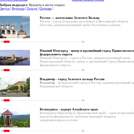
Выбран подраздел
: Курорты и места отдыха
Округа
|
Курорты
|
Города
|
Острова
|
Ростов — жемчужина Золотого Кольца
Ростов - город (городское поселение) в Ярославской области
(Россия), административный центр Ростовского района.
Нижний Новгород - центр и крупнейший город Приволжског
федерального округа
Нижний Новгород - город в России, административный центр
Нижегородской области, центр и крупнейший город Приволжск
федерального округа.
Владимир - город Золотого кольца России
Владимир
- исторический город в России, административный ц
Владимирской области.
Белокуриха - курорт Алтайского края
Белокуриха (Красноярск, Красноярский край) - один из крупне
курортов федерального значения имеющий мощную
оздоровительную систему.