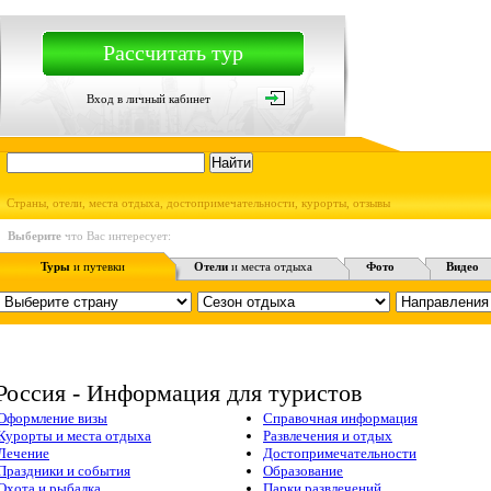
Рассчитать тур
Вход в личный кабинет
Страны, отели, места отдыха, достопримечательности, курорты, отзывы
Выберите
что Вас интересует:
Туры
и путевки
Отели
и места отдыха
Фото
Видео
Россия - Информация для туристов
Оформление визы
Справочная информация
Курорты и места отдыха
Развлечения и отдых
Лечение
Достопримечательности
Праздники и события
Образование
Охота и рыбалка
Парки развлечений