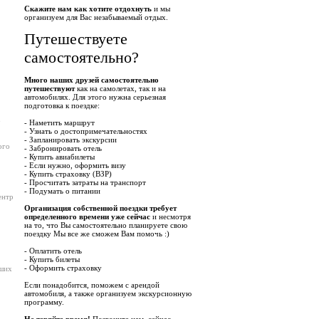
Скажите нам как хотите отдохнуть
и мы
организуем для Вас незабываемый отдых.
Путешествуете
самостоятельно?
Много наших друзей самостоятельно
путешествуют
как на самолетах, так и на
автомобилях. Для этого нужна серьезная
подготовка к поездке:
о
- Наметить маршрут
- Узнать о достопримечательностях
- Запланировать экскурсии
ого
- Забронировать отель
- Купить авиабилеты
- Если нужно, оформить визу
- Купить страховку (ВЗР)
- Просчитать затраты на транспорт
- Подумать о питании
ентр
Организация собственной поездки требует
определенного времени уже сейчас
и несмотря
на то, что Вы самостоятельно планируете свою
поездку Мы все же сможем Вам помочь :)
- Оплатить отель
- Купить билеты
- Оформить страховку
йших
Если понадобится, поможем с арендой
автомобиля, а также организуем экскурсионную
программу.