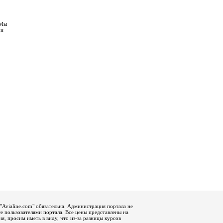
 Мы
 и
"Avialine.com" обязательна. Администрация портала не
е пользователями портала. Все цены представлены на
, просим иметь в виду, что из-за разницы курсов