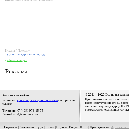
Италия / Пьемонт
Турин - экскурсия по городу
Добавить видео
Реклама
© 2011 - 2026
Все права защищ
Реклама на сайте:
При полном или частичном испо
Условия и
цены на размещение рекламы
смотрите по
несет ответственности за дост
ссылке.
сайте по текущему курсу ЦБ РФ
сумма может отличаться от ука
Телефон
: +7 (495) 974-15-75
E-mail
: adv@avialine.com
О проекте
|
Контакты
|
Туры
|
Отели
|
Страны
|
Видео
|
Фото
|
Пресс-релизы
|
Архив новос