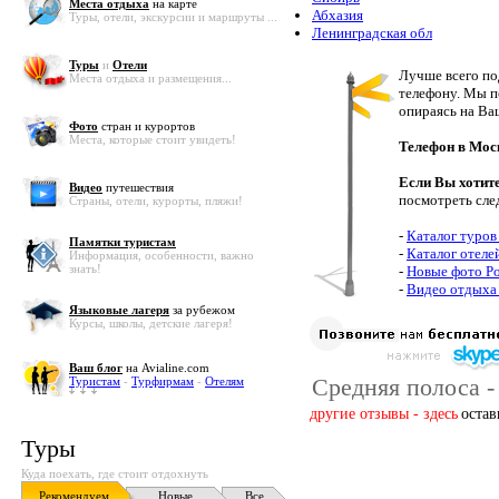
Места отдыха
на карте
Абхазия
Туры, отели, экскурсии и маршруты ...
Ленинградская обл
Туры
и
Отели
Лучше всего по
Места отдыха и размещения...
телефону. Мы п
опираясь на Ва
Фото
стран и курортов
Места, которые стоит увидеть!
Телефон в Мос
Если Вы хотит
Видео
путешествия
посмотреть сле
Страны, отели, курорты, пляжи!
-
Каталог туров
Памятки туристам
-
Каталог отеле
Информация, особенности, важно
знать!
-
Новые фото Р
-
Видео отдыха 
Языковые лагеря
за рубежом
Курсы, школы, детские лагеря!
Ваш блог
на Avialine.com
Средняя полоса -
Туристам
-
Турфирмам
-
Отелям
другие отзывы - здесь
остав
Туры
Куда поехать, где стоит отдохнуть
Рекомендуем
Новые
Все