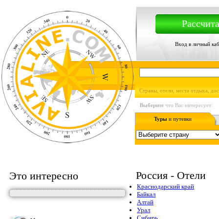
Рассчита
Вход в личный ка
Страны, отели, места отдыха, до
Выберите
что Вас интересует:
Туры
и путевки
Россия - Отели
Это интересно
Краснодарский край
Байкал
Алтай
Урал
Сибирь