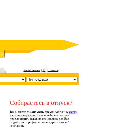
Авиабилеты
|
ЖД билеты
Собираетесь в отпуск?
Вы можете сэкономить время
, заполнив
заявку
на поиск тура или отеля
и выбрать лучшие
предложения, которые специально для Вас
подготовят профессионалы туристической
компании.