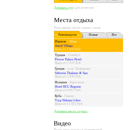
Добавить тур
(для агентств)
Места отдыха
Популярные места отдыха, отели
Рекомендуем
Новые
Все
Израиль
-
Эйлат
Astral Village
Цена от 3 636 Руб.
Турция
-
Стамбул
Flower Palace Hotel
Цена от 3 333 Руб.
Греция
-
п-ов. Халкидики
Sithonia Thalasso & Spa
Цена от 5 939 Руб.
Испания
-
Барселона
Hotel HCC Regente
Цена от 9 817 Руб.
Куба
-
Гавана
Tryp Habana Libre
Цена от 11 502 Руб.
Добавить место отдыха
Видео
Видео мест отдыха и путешествий