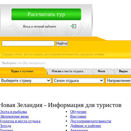
Рассчитать тур
Вход в личный кабинет
Страны, отели, места отдыха, достопримечательности, курорты, отзывы
Выберите
что Вас интересует:
Туры
и путевки
Отели
и места отдыха
Фото
Видео
Новая Зеландия - Информация для туристов
Охота и рыбалка
Обучение
Оформление визы
Выставки
Курорты и места отдыха
Достопримечательности
Погода
Дайвинг и рафтинг
Лечение
Аквапарки