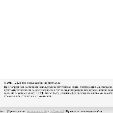
© 2011 - 2026
Все права защищены SiteMan.ru
При полном или частичном использовании материалов сайта, прямая активная ссылка на 
несет ответственности за достоверность и точность информации представленной на сайт
сайте по текущему курсу ЦБ РФ, могут быть изменены без предварительного уведомления
сумма может отличаться от указанной.
Фото
|
Пресс-релизы
|
Архив новостей
и
публикаций
|
Правила использования сайта