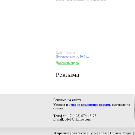
Куба / Гавана
Путешествие по Кубе..
Добавить видео
Реклама
Реклама на сайте:
Условия и
цены на размещение рекламы
смотрите по
ссылке.
Телефон
: +7 (495) 974-15-75
E-mail
: adv@avialine.com
О проекте
|
Контакты
|
Туры
|
Отели
|
Страны
|
Видео
|