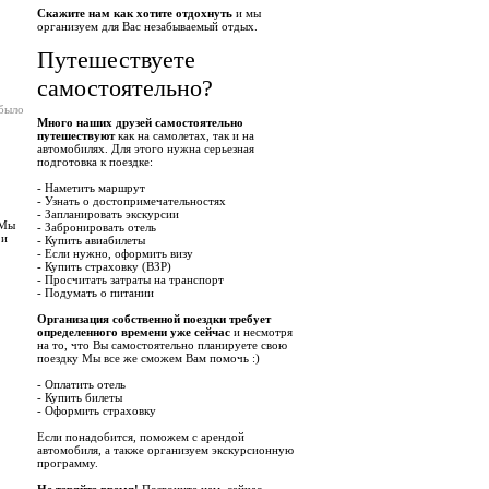
Скажите нам как хотите отдохнуть
и мы
организуем для Вас незабываемый отдых.
Путешествуете
самостоятельно?
 было
Много наших друзей самостоятельно
путешествуют
как на самолетах, так и на
автомобилях. Для этого нужна серьезная
подготовка к поездке:
- Наметить маршрут
- Узнать о достопримечательностях
- Запланировать экскурсии
 Мы
- Забронировать отель
 и
- Купить авиабилеты
- Если нужно, оформить визу
- Купить страховку (ВЗР)
- Просчитать затраты на транспорт
- Подумать о питании
Организация собственной поездки требует
определенного времени уже сейчас
и несмотря
на то, что Вы самостоятельно планируете свою
поездку Мы все же сможем Вам помочь :)
- Оплатить отель
- Купить билеты
- Оформить страховку
Если понадобится, поможем с арендой
автомобиля, а также организуем экскурсионную
программу.