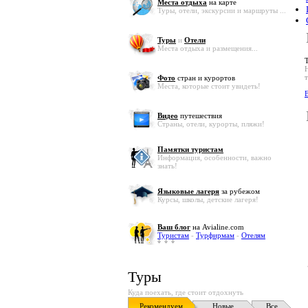
Места отдыха
на карте
Туры, отели, экскурсии и маршруты ...
Туры
и
Отели
Места отдыха и размещения...
Фото
стран и курортов
Места, которые стоит увидеть!
В
Видео
путешествия
Страны, отели, курорты, пляжи!
Памятки туристам
Информация, особенности, важно
знать!
Языковые лагеря
за рубежом
Курсы, школы, детские лагеря!
Ваш блог
на Avialine.com
Туристам
-
Турфирмам
-
Отелям
Туры
Куда поехать, где стоит отдохнуть
Рекомендуем
Новые
Все