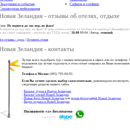
Праздники и события
Сафари и серфинг
Справочная информация
Новая Зеландия - отзывы об отелях, отдыхе
Тема:
Не верится до сих пор, но факт!
Не верится до сих пор, но факт! В день отлета в поезде из Зигбурга в аэропорт Франкфурта
то же самое ощущение - неужели мы ТУДА летим?
26.08
09:04 | Автор:
remenuk
се отзывы - здесь
|
Оставить отзыв
Новая Зеландия - контакты
Лучше всего подобрать тур с нашим менеджером в офисе или по телефону.
подскажем где лучше отдохнуть в этом сезоне опираясь на Ваши пожелания
бюджет.
Телефон в Москве
(495) 795-04-93
Если Вы хотите сделать выбор самостоятельно
, рекомендуем посмотреть
следующие разделы нашего сайта:
-
Каталог туров в Новую Зеландию
-
Каталог отелей Новой Зеландии
-
Новые фото Новой Зеландии
или
архив фотографий Новой Зеландии
-
Видео отдыха в Новой Зеландии