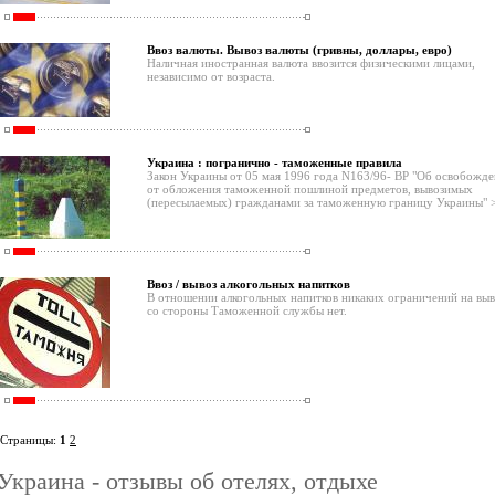
Ввоз валюты. Вывоз валюты (гривны, доллары, евро)
Наличная иностранная валюта ввозится физическими лицами,
независимо от возраста.
Украина : погранично - таможенные правила
Закон Украины от 05 мая 1996 года N163/96- ВР "Об освобожд
от обложения таможенной пошлиной предметов, вывозимых
(пересылаемых) гражданами за таможенную границу Украины" 
Ввоз / вывоз алкогольных напитков
В отношении алкогольных напитков никаких ограничений на выв
со стороны Таможенной службы нет.
Страницы:
1
2
Украина - отзывы об отелях, отдыхе