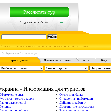
Рассчитать тур
Вход в личный кабинет
Страны, отели, места отдыха, достопримечательности, курорты, отзывы
Выберите
что Вас интересует:
Туры
и путевки
Отели
и места отдыха
Фото
Видео
Украина - Информация для туристов
Оформление визы
Охота и рыбалка
Курорты и места отдыха
Справочная информация
Парки развлечений
Дайвинг и рафтинг
Лечение
Достопримечательности
Праздники и события
Развлечения и отдых