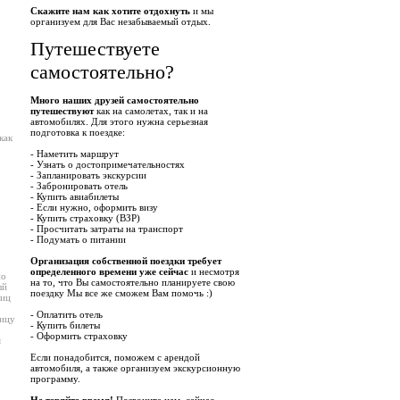
Скажите нам как хотите отдохнуть
и мы
организуем для Вас незабываемый отдых.
Путешествуете
самостоятельно?
Много наших друзей самостоятельно
путешествуют
как на самолетах, так и на
автомобилях. Для этого нужна серьезная
подготовка к поездке:
как
- Наметить маршрут
- Узнать о достопримечательностях
- Запланировать экскурсии
- Забронировать отель
- Купить авиабилеты
- Если нужно, оформить визу
- Купить страховку (ВЗР)
- Просчитать затраты на транспорт
- Подумать о питании
Организация собственной поездки требует
определенного времени уже сейчас
и несмотря
по
на то, что Вы самостоятельно планируете свою
ый
поездку Мы все же сможем Вам помочь :)
лиц
- Оплатить отель
ницу
- Купить билеты
- Оформить страховку
я
Если понадобится, поможем с арендой
автомобиля, а также организуем экскурсионную
программу.