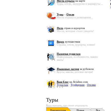
Места отдыха
на карте
Туры, отели, экскурсии и маршруты ...
Туры
и
Отели
Места отдыха и размещения...
Фото
стран и курортов
Места, которые стоит увидеть!
Видео
путешествия
Страны, отели, курорты, пляжи!
Памятки туристам
Информация, особенности, важно
знать!
Языковые лагеря
за рубежом
Курсы, школы, детские лагеря!
Ваш блог
на Avialine.com
Туристам
-
Турфирмам
-
Отелям
Туры
Куда поехать, где стоит отдохнуть
Рекомендуем
Новые
Все