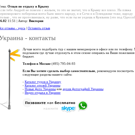
Тема:
Отзыв по отдыху в Крыму
Если тебе Андрей не повезло с жильем, то это не значит, что в Крыму все плохо. На пляжа
черноморского побережья всега было много народу, и в Сочи и в Геленджике тоже, народу
только , что не протолкнешься, ну разве, что если ты не уедешь в Куяльник (это под Одессой
16.02
11:51 | Автор:
Виктория
се отзывы - здесь
|
Оставить отзыв
Украина - контакты
Лучше всего подобрать тур с нашим менеджером в офисе или по телефону.
подскажем где лучше отдохнуть в этом сезоне опираясь на Ваши пожелания
бюджет.
Телефон в Москве
(495) 795-04-93
Если Вы хотите сделать выбор самостоятельно
, рекомендуем посмотреть
следующие разделы нашего сайта:
-
Каталог туров в Украину
-
Каталог отелей Украины
-
Новые фото Украины
или
архив фотографий Украины
-
Видео отдыха в Украине