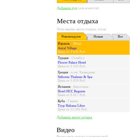
Добавить тур
(для агентств)
Места отдыха
Популярные места отдыха, отели
Рекомендуем
Новые
Все
Израиль
-
Эйлат
Astral Village
Цена от 3 636 Руб.
Турция
-
Стамбул
Flower Palace Hotel
Цена от 3 333 Руб.
Греция
-
п-ов. Халкидики
Sithonia Thalasso & Spa
Цена от 5 939 Руб.
Испания
-
Барселона
Hotel HCC Regente
Цена от 9 817 Руб.
Куба
-
Гавана
Tryp Habana Libre
Цена от 11 502 Руб.
Добавить место отдыха
Видео
Видео мест отдыха и путешествий