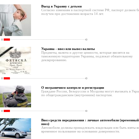
Въезд в Украину с детьми
Согласно измениям в паспортной системе РФ, паспорт должен б
получен при достижении возраста 14 лет.
Украина - ввоз или вывоз валюты
Предметы, валюта и другие ценности, которые ввозятся на
таможенную территорию Украины, подлежат обязательному
декларированию.
О пограничном контроле и регистрации
Граждане России, Белоруссии и Молдовы могут въезжать в Укр
по общегражданским (внутренним) паспортам.
Ввоз средств передвижения : личные автомобили (временный
ввоз)
Автомобили должны принадлежать владельцам или быть взяты в
временное пользование на основании доверенности.