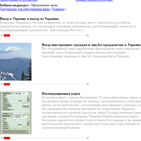
Выбран подраздел
: Оформление визы
Документы для оформления визы
|
Граница
|
Въезд в Украину и выезд из Украины
Граждане Украины и России независимо от цели поездки могут пересекать российско-
украинскую границу по следующим основным документам, удостоверяющим личность и
подтверждающим гражданство: Для граждан России 1.
Въезд иностранных граждан и лиц без гражданства в Украину
На сегодняшний день украинским законодательством определен 
визовый, так и безвизовый порядок въезда иностранцев
(иностранных граждан и лиц без гражданства) в Украину.
Иммиграционная карта
В соответствии с указом Президента "О дополнительных мерах 
реализации права человека на свободу передвижения и свободн
выбор места жительства", регистрация иностранных граждан и 
без гражданства, которые въезжают на территорию Украины,
осуществляется в пунктах пропуска через Государственную гра
органами охраны Госграницы Украины Иммиграционная карта
бесплатно выдается в пункте пересечения Госграницы и во врем
прохождения паспортного контроля в этой карте проставляется
соответствующий штамп.