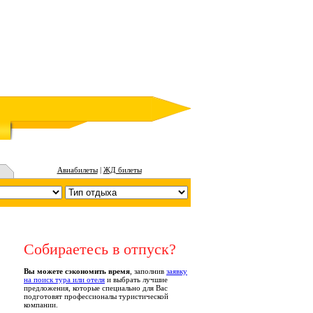
Авиабилеты
|
ЖД билеты
Собираетесь в отпуск?
Вы можете сэкономить время
, заполнив
заявку
на поиск тура или отеля
и выбрать лучшие
предложения, которые специально для Вас
подготовят профессионалы туристической
компании.