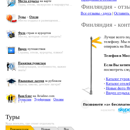
Места отдыха
на карте
Туры, отели, экскурсии и маршруты ...
Финляндия - отзы
Все отзывы - здесь
|
Оставить
Туры
и
Отели
Места отдыха и размещения...
Финляндия - кон
Фото
стран и курортов
Места, которые стоит увидеть!
Лучше всего по
телефону. Мы п
опираясь на Ва
Видео
путешествия
Страны, отели, курорты, пляжи!
Телефон в Мос
Памятки туристам
Если Вы хотит
Информация, особенности, важно
посмотреть сле
знать!
-
Каталог туро
Языковые лагеря
за рубежом
-
Каталог отеле
Курсы, школы, детские лагеря!
-
Новые фото Ф
-
Видео отдыха
Ваш блог
на Avialine.com
Туристам
-
Турфирмам
-
Отелям
Туры
Куда поехать, где стоит отдохнуть
Рекомендуем
Новые
Все