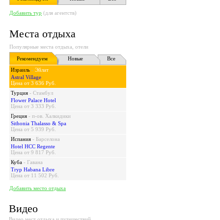
Добавить тур
(для агентств)
Места отдыха
Популярные места отдыха, отели
Рекомендуем
Новые
Все
Израиль
-
Эйлат
Astral Village
Цена от 3 636 Руб.
Турция
-
Стамбул
Flower Palace Hotel
Цена от 3 333 Руб.
Греция
-
п-ов. Халкидики
Sithonia Thalasso & Spa
Цена от 5 939 Руб.
Испания
-
Барселона
Hotel HCC Regente
Цена от 9 817 Руб.
Куба
-
Гавана
Tryp Habana Libre
Цена от 11 502 Руб.
Добавить место отдыха
Видео
Видео мест отдыха и путешествий