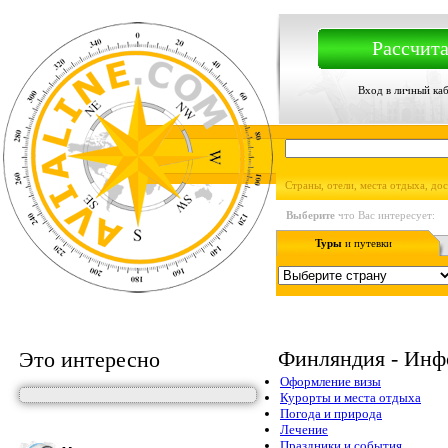
Рассчита
Вход в личный ка
Страны, отели, места отдыха, до
Выберите
что Вас интересует:
Туры
и путевки
Финляндия - Инф
Это интересно
Оформление визы
Курорты и места отдыха
Погода и природа
Лечение
Праздники и события