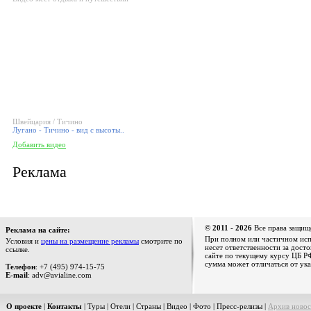
Швейцария / Тичино
Лугано - Тичино - вид с высоты..
Добавить видео
Реклама
© 2011 - 2026
Все права защищ
Реклама на сайте:
При полном или частичном испо
Условия и
цены на размещение рекламы
смотрите по
несет ответственности за дост
ссылке.
сайте по текущему курсу ЦБ РФ
сумма может отличаться от ука
Телефон
: +7 (495) 974-15-75
E-mail
: adv@avialine.com
О проекте
|
Контакты
|
Туры
|
Отели
|
Страны
|
Видео
|
Фото
|
Пресс-релизы
|
Архив новос