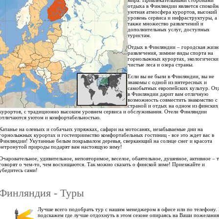
мира. Привлекательными сторонами
отдыха в Финляндии является спокойн
уютная атмосфера курортов, высокий
уровень сервиса и инфраструктуры, а
также множество развлечений и
дополнительных услуг, доступных
туристам.
Отдых в Финляндии – городская жизн
развлечения, зимние виды спорта на
горнолыжных курортах, экологически
чистые леса и озера страны.
Если вы не были в Финляндии, вы не
знакомы с одной из интересных и
самобытных европейских культур. От
в Финляндии дарит вам отличную
возможность совместить знакомство с
страной и отдых на одном из финских
курортов, с традиционно высоким уровнем сервиса и обслуживания. Отели Финляндии
отличаются уютом и комфортабельностью.
Катанье на оленьих и собачьих упряжках, сафари на мотосанях, незабываемые дни на
горнолыжных курортах и гостеприимство комфортабельных гостиниц - все это ждет вас в
Финляндии! Укутанные белым покрывалом деревья, сверкающий на солнце снег и красота
нетронутой природы подарят вам настоящую зиму!
Очаровательное, удивительное, неповторимое, веселое, обаятельное, душевное, активное – т
говорят о чем-то, чем восхищаются. Так можно сказать о финской зиме! Приезжайте и
убедитесь сами!
Финляндия - Туры
Лучше всего подобрать тур с нашим менеджером в офисе или по телефону.
подскажем где лучше отдохнуть в этом сезоне опираясь на Ваши пожелания