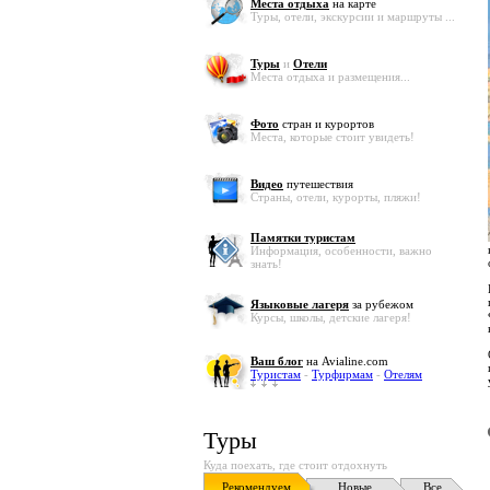
Места отдыха
на карте
Туры, отели, экскурсии и маршруты ...
Туры
и
Отели
Места отдыха и размещения...
Фото
стран и курортов
Места, которые стоит увидеть!
Видео
путешествия
Страны, отели, курорты, пляжи!
Памятки туристам
Информация, особенности, важно
знать!
Языковые лагеря
за рубежом
Курсы, школы, детские лагеря!
Ваш блог
на Avialine.com
Туристам
-
Турфирмам
-
Отелям
Туры
Куда поехать, где стоит отдохнуть
Рекомендуем
Новые
Все