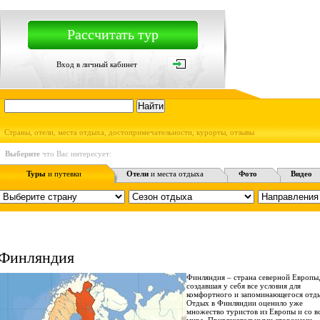
Рассчитать тур
Вход в личный кабинет
Страны, отели, места отдыха, достопримечательности, курорты, отзывы
Выберите
что Вас интересует:
Туры
и путевки
Отели
и места отдыха
Фото
Видео
Финляндия
Финляндия – страна северной Европы
создавшая у себя все условия для
комфортного и запоминающегося отд
Отдых в Финляндии оценило уже
множество туристов из Европы и со в