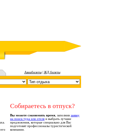
Авиабилеты
|
ЖД билеты
Собираетесь в отпуск?
,
Вы можете сэкономить время
, заполнив
заявку
на поиск тура или отеля
и выбрать лучшие
ыха.
предложения, которые специально для Вас
подготовят профессионалы туристической
сего
компании.