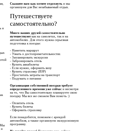
ая,
Скажите нам как хотите отдохнуть
и мы
организуем для Вас незабываемый отдых.
Путешествуете
самостоятельно?
ь и
Много наших друзей самостоятельно
путешествуют
как на самолетах, так и на
автомобилях. Для этого нужна серьезная
подготовка к поездке:
- Наметить маршрут
дых
- Узнать о достопримечательностях
- Запланировать экскурсии
 этой
- Забронировать отель
- Купить авиабилеты
- Если нужно, оформить визу
- Купить страховку (ВЗР)
- Просчитать затраты на транспорт
- Подумать о питании
Организация собственной поездки требует
определенного времени уже сейчас
и несмотря
на то, что Вы самостоятельно планируете свою
ак
поездку Мы все же сможем Вам помочь :)
- Оплатить отель
- Купить билеты
- Оформить страховку
Если понадобится, поможем с арендой
автомобиля, а также организуем экскурсионную
программу.
 Мы
 и