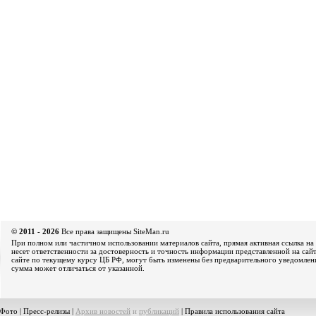
© 2011 - 2026
Все права защищены SiteMan.ru
При полном или частичном использовании материалов сайта, прямая активная ссылка на 
несет ответственности за достоверность и точность информации представленной на сайт
сайте по текущему курсу ЦБ РФ, могут быть изменены без предварительного уведомления
сумма может отличаться от указанной.
Фото
|
Пресс-релизы
|
Архив новостей
и
публикаций
|
Правила использования сайта