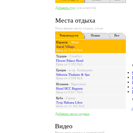
Добавить тур
(для агентств)
Места отдыха
Популярные места отдыха, отели
Рекомендуем
Новые
Все
Израиль
-
Эйлат
Astral Village
Цена от 3 636 Руб.
Турция
-
Стамбул
Flower Palace Hotel
Цена от 3 333 Руб.
Греция
-
п-ов. Халкидики
Sithonia Thalasso & Spa
Цена от 5 939 Руб.
Испания
-
Барселона
Hotel HCC Regente
Цена от 9 817 Руб.
Куба
-
Гавана
Tryp Habana Libre
Цена от 11 502 Руб.
Добавить место отдыха
Видео
Видео мест отдыха и путешествий