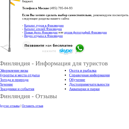
бюджет.
Телефон в Москве
(495) 795-04-93
Если Вы хотите сделать выбор самостоятельно
, рекомендуем посмотреть
следующие разделы нашего сайта:
-
Каталог туров в Финляндию
-
Каталог отелей Финляндии
-
Новые фото Финляндии
или
архив фотографий Финляндии
-
Видео отдыха в Финляндии
Финляндия - Информация для туристов
Оформление визы
Охота и рыбалка
Курорты и места отдыха
Справочная информация
Погода и природа
Обучение
Лечение
Достопримечательности
Праздники и события
Аквапарки и парки
Финляндия - Отзывы
Другие отзывы
|
Оставить отзыв