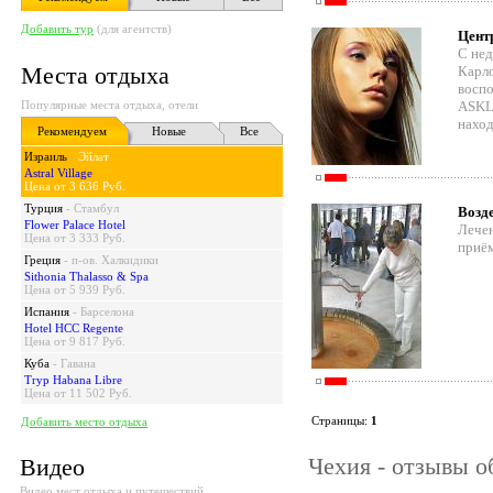
Добавить тур
(для агентств)
Цент
С нед
Места отдыха
Карло
воспо
Популярные места отдыха, отели
ASKL
наход
Рекомендуем
Новые
Все
Израиль
-
Эйлат
Astral Village
Цена от 3 636 Руб.
Турция
-
Стамбул
Возд
Flower Palace Hotel
Лечен
Цена от 3 333 Руб.
приём
Греция
-
п-ов. Халкидики
Sithonia Thalasso & Spa
Цена от 5 939 Руб.
Испания
-
Барселона
Hotel HCC Regente
Цена от 9 817 Руб.
Куба
-
Гавана
Tryp Habana Libre
Цена от 11 502 Руб.
Страницы:
1
Добавить место отдыха
Чехия - отзывы о
Видео
Видео мест отдыха и путешествий