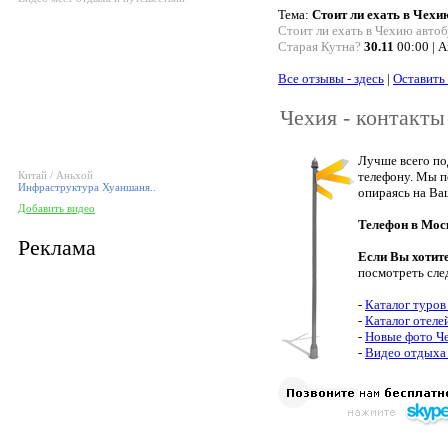
Тема:
Стоит ли ехать в Чехи
Стоит ли ехать в Чехию авто
Старая Кутна?
30.11
00:00 | 
Все отзывы - здесь
|
Оставить
Чехия - контакты
Лучше всего по
Китай / Аньхой
телефону. Мы п
Инфраструктура Хуаншаня..
опираясь на Ва
Добавить видео
Телефон в Мос
Реклама
Если Вы хотит
посмотреть сле
-
Каталог туров
-
Каталог отеле
-
Новые фото Ч
-
Видео отдыха