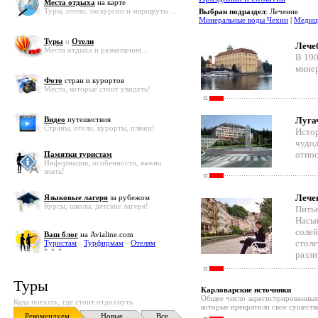
Места отдыха
на карте
Туры, отели, экскурсии и маршруты ...
Выбран подраздел
: Лечение
Минеральные воды Чехии
|
Медиц
Туры
и
Отели
Лече
Места отдыха и размещения...
В 190
минер
Фото
стран и курортов
Места, которые стоит увидеть!
Видео
путешествия
Луга
Страны, отели, курорты, пляжи!
Исто
чудод
относ
Памятки туристам
Информация, особенности, важно
знать!
Лече
Языковые лагеря
за рубежом
Курсы, школы, детские лагеря!
Питье
Насы
солей
Ваш блог
на Avialine.com
столе
Туристам
-
Турфирмам
-
Отелям
разли
Туры
Карловарские источники
Общее число зарегистрированных 
Куда поехать, где стоит отдохнуть
которые прекратили свое существ
Рекомендуем
Новые
Все