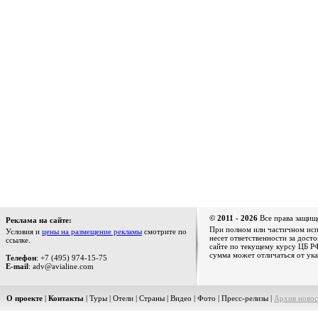
© 2011 - 2026
Все права защищ
Реклама на сайте:
При полном или частичном испо
Условия и
цены на размещение рекламы
смотрите по
несет ответственности за дост
ссылке.
сайте по текущему курсу ЦБ РФ
сумма может отличаться от ука
Телефон
: +7 (495) 974-15-75
E-mail
: adv@avialine.com
О проекте
|
Контакты
|
Туры
|
Отели
|
Страны
|
Видео
|
Фото
|
Пресс-релизы
|
Архив новос