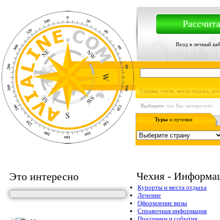
Рассчита
Вход в личный ка
Страны, отели, места отдыха, до
Выберите
что Вас интересует:
Туры
и путевки
Чехия - Информац
Это интересно
Курорты и места отдыха
Лечение
Оформление визы
Справочная информация
Праздники и события