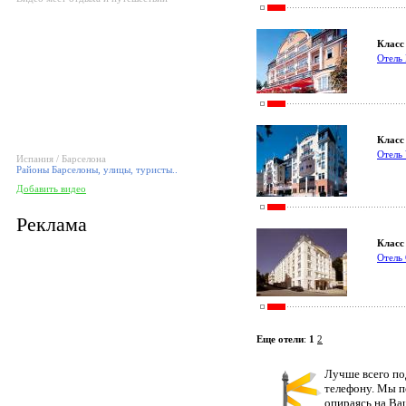
Класс 
Отель 
Класс 
Отель V
Испания / Барселона
Районы Барселоны, улицы, туристы..
Добавить видео
Реклама
Класс 
Отель
Еще отели
:
1
2
Лучше всего по
телефону. Мы п
опираясь на Ва