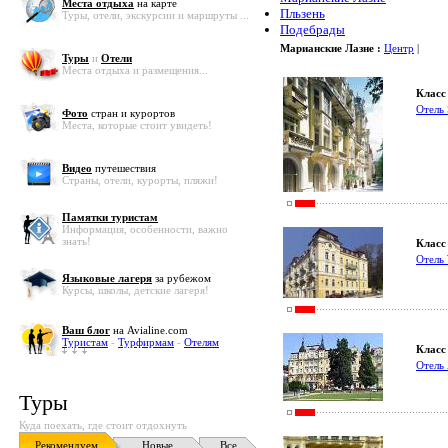
Места отдыха
на карте
Пльзень
Туры, отели, экскурсии и маршруты ...
Подебрады
Марианские Лазне :
Центр
|
Туры
и
Отели
Места отдыха и размещения...
Класс 
Отель
Фото
стран и курортов
Места, которые стоит увидеть!
Видео
путешествия
Страны, отели, курорты, пляжи!
Памятки туристам
Информация, особенности, важно
знать!
Класс 
Отель 
Языковые лагеря
за рубежом
Курсы, школы, детские лагеря!
Ваш блог
на Avialine.com
Туристам
-
Турфирмам
-
Отелям
Класс 
Отель 
Туры
Куда поехать, где стоит отдохнуть
Рекомендуем
Новые
Все