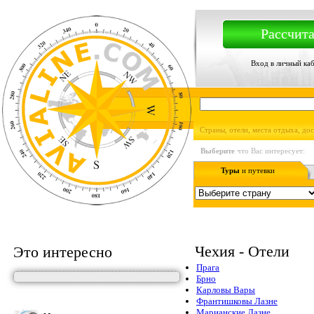
Рассчита
Вход в личный ка
Страны, отели, места отдыха, до
Выберите
что Вас интересует:
Туры
и путевки
Чехия - Отели
Это интересно
Прага
Брно
Карловы Вары
Франтишковы Лазне
Марианские Лазне