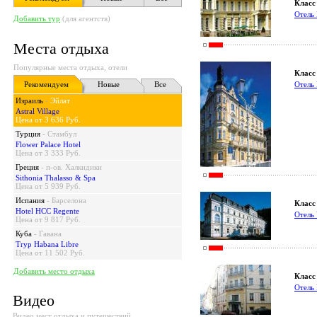
Класс 
Отель
Добавить тур
(для агентств)
Места отдыха
Популярные места отдыха, отели
Класс 
Рекомендуем
Новые
Все
Отель
Израиль
-
Эйлат
Astral Village
Цена от 3 636 Руб.
Турция
-
Стамбул
Flower Palace Hotel
Цена от 3 333 Руб.
Греция
-
п-ов. Халкидики
Sithonia Thalasso & Spa
Цена от 5 939 Руб.
Испания
-
Барселона
Класс 
Hotel HCC Regente
Отел
Цена от 9 817 Руб.
Куба
-
Гавана
Tryp Habana Libre
Цена от 11 502 Руб.
Добавить место отдыха
Класс 
Отель 
Видео
Видео мест отдыха и путешествий