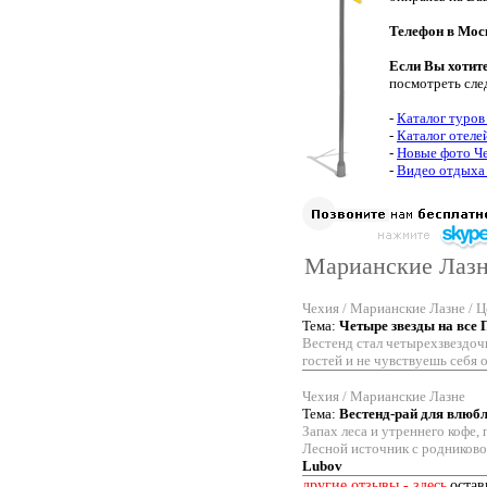
Телефон в Мос
Если Вы хотит
посмотреть сле
-
Каталог туров
-
Каталог отеле
-
Новые фото Ч
-
Видео отдыха
Марианские Лазне
Чехия / Марианские Лазне / Ц
Тема:
Четыре звезды на все 
Вестенд стал четырехзвездочн
гостей и не чувствуешь себя 
Чехия / Марианские Лазне
Тема:
Вестенд-рай для влюб
Запах леса и утреннего кофе,
Лесной источник с родниковой
Lubov
другие отзывы - здесь
остав