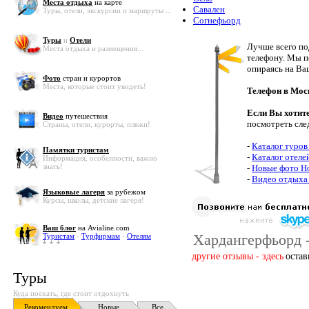
Места отдыха
на карте
Савален
Туры, отели, экскурсии и маршруты ...
Согнефьорд
Туры
и
Отели
Лучше всего по
Места отдыха и размещения...
телефону. Мы п
опираясь на Ва
Фото
стран и курортов
Места, которые стоит увидеть!
Телефон в Мос
Если Вы хотит
Видео
путешествия
посмотреть сле
Страны, отели, курорты, пляжи!
-
Каталог туров
Памятки туристам
-
Каталог отеле
Информация, особенности, важно
знать!
-
Новые фото Н
-
Видео отдыха
Языковые лагеря
за рубежом
Курсы, школы, детские лагеря!
Ваш блог
на Avialine.com
Хардангерфьорд -
Туристам
-
Турфирмам
-
Отелям
другие отзывы - здесь
остав
Туры
Куда поехать, где стоит отдохнуть
Рекомендуем
Новые
Все