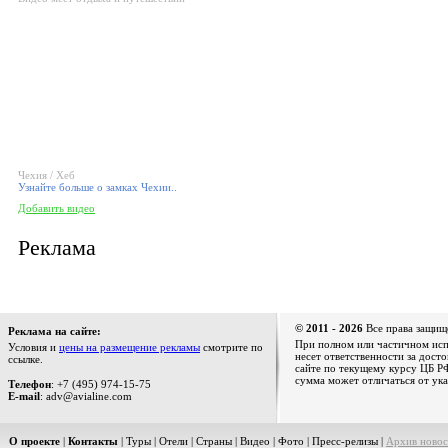
Чехия / Хеб
Узнайте больше о замках Чехии..
Добавить видео
Реклама
© 2011 - 2026
Все права защищ
Реклама на сайте:
При полном или частичном испо
Условия и
цены на размещение рекламы
смотрите по
несет ответственности за дост
ссылке.
сайте по текущему курсу ЦБ РФ
сумма может отличаться от ука
Телефон
: +7 (495) 974-15-75
E-mail
: adv@avialine.com
О проекте
|
Контакты
|
Туры
|
Отели
|
Страны
|
Видео
|
Фото
|
Пресс-релизы
|
Архив новос