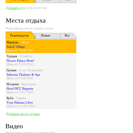
Добавить тур
(для агентств)
Места отдыха
Популярные места отдыха, отели
Рекомендуем
Новые
Все
Израиль
-
Эйлат
Astral Village
Цена от 3 636 Руб.
Турция
-
Стамбул
Flower Palace Hotel
Цена от 3 333 Руб.
Греция
-
п-ов. Халкидики
Sithonia Thalasso & Spa
Цена от 5 939 Руб.
Испания
-
Барселона
Hotel HCC Regente
Цена от 9 817 Руб.
Куба
-
Гавана
Tryp Habana Libre
Цена от 11 502 Руб.
Добавить место отдыха
Видео
Видео мест отдыха и путешествий