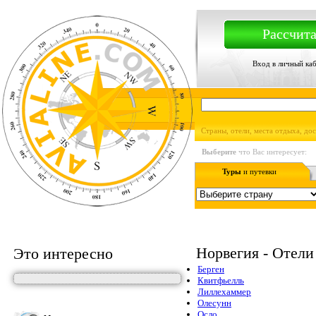
Рассчита
Вход в личный ка
Страны, отели, места отдыха, до
Выберите
что Вас интересует:
Туры
и путевки
Норвегия - Отели
Это интересно
Берген
Квитфьелль
Лиллехаммер
Олесунн
Осло