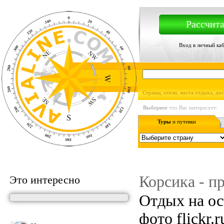
Рассчита
Вход в личный ка
Страны, отели, места отдыха, до
Выберите
что Вас интересует:
Туры
и путевки
Корсика - п
Это интересно
Отдых на ос
фото flickr.r