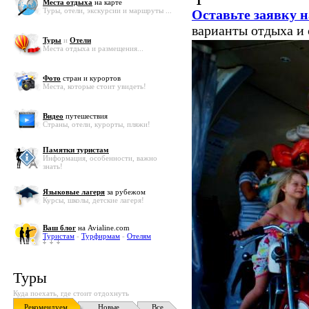
Места отдыха
на карте
Туры, отели, экскурсии и маршруты ...
Оставьте заявку н
варианты отдыха и
Туры
и
Отели
Места отдыха и размещения...
Фото
стран и курортов
Места, которые стоит увидеть!
Видео
путешествия
Страны, отели, курорты, пляжи!
Памятки туристам
Информация, особенности, важно
знать!
Языковые лагеря
за рубежом
Курсы, школы, детские лагеря!
Ваш блог
на Avialine.com
Туристам
-
Турфирмам
-
Отелям
Туры
Куда поехать, где стоит отдохнуть
Рекомендуем
Новые
Все