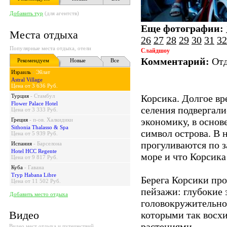
Добавить тур
(для агентств)
Еще фотографии:
Места отдыха
26
27
28
29
30
31
32
Популярные места отдыха, отели
Слайдшоу
Комментарий:
Отд
Рекомендуем
Новые
Все
Израиль
-
Эйлат
Astral Village
Цена от 3 636 Руб.
Турция
-
Стамбул
Корсика. Долгое в
Flower Palace Hotel
селения подвергали
Цена от 3 333 Руб.
экономику, в основ
Греция
-
п-ов. Халкидики
Sithonia Thalasso & Spa
символ острова. В 
Цена от 5 939 Руб.
прогуливаются по з
Испания
-
Барселона
Hotel HCC Regente
море и что Корсика
Цена от 9 817 Руб.
Куба
-
Гавана
Tryp Habana Libre
Берега Корсики про
Цена от 11 502 Руб.
пейзажи: глубокие 
Добавить место отдыха
головокружительно
Видео
которыми так восх
растениями
Видео мест отдыха и путешествий