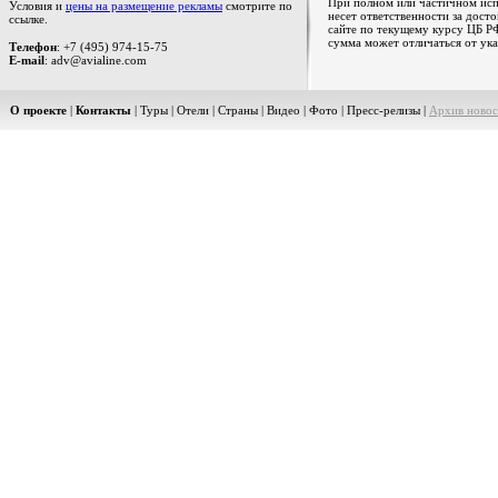
При полном или частичном испо
Условия и
цены на размещение рекламы
смотрите по
несет ответственности за дост
ссылке.
сайте по текущему курсу ЦБ РФ
сумма может отличаться от ука
Телефон
: +7 (495) 974-15-75
E-mail
: adv@avialine.com
О проекте
|
Контакты
|
Туры
|
Отели
|
Страны
|
Видео
|
Фото
|
Пресс-релизы
|
Архив новос