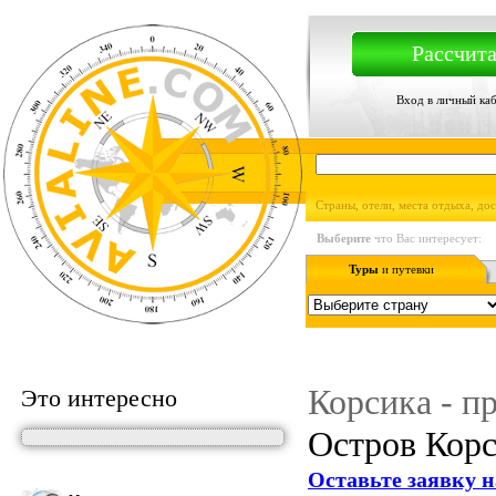
Рассчита
Вход в личный ка
Страны, отели, места отдыха, до
Выберите
что Вас интересует:
Туры
и путевки
Корсика - п
Это интересно
Остров Корси
Оставьте заявку н