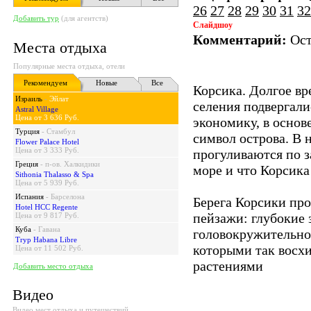
26
27
28
29
30
31
32
Добавить тур
(для агентств)
Слайдшоу
Комментарий:
Ост
Места отдыха
Популярные места отдыха, отели
Рекомендуем
Новые
Все
Корсика. Долгое в
Израиль
-
Эйлат
селения подвергали
Astral Village
Цена от 3 636 Руб.
экономику, в основ
Турция
-
Стамбул
символ острова. В 
Flower Palace Hotel
Цена от 3 333 Руб.
прогуливаются по з
Греция
-
п-ов. Халкидики
море и что Корсика
Sithonia Thalasso & Spa
Цена от 5 939 Руб.
Испания
-
Барселона
Берега Корсики про
Hotel HCC Regente
пейзажи: глубокие 
Цена от 9 817 Руб.
Куба
-
Гавана
головокружительно
Tryp Habana Libre
которыми так восх
Цена от 11 502 Руб.
растениями
Добавить место отдыха
Видео
Видео мест отдыха и путешествий