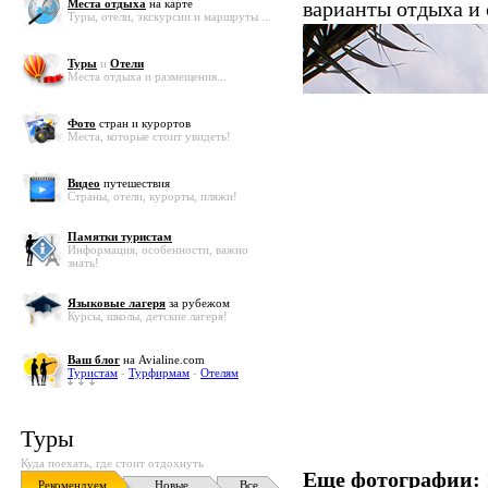
Места отдыха
на карте
варианты отдыха и
Туры, отели, экскурсии и маршруты ...
Туры
и
Отели
Места отдыха и размещения...
Фото
стран и курортов
Места, которые стоит увидеть!
Видео
путешествия
Страны, отели, курорты, пляжи!
Памятки туристам
Информация, особенности, важно
знать!
Языковые лагеря
за рубежом
Курсы, школы, детские лагеря!
Ваш блог
на Avialine.com
Туристам
-
Турфирмам
-
Отелям
Туры
Куда поехать, где стоит отдохнуть
Еще фотографии:
Рекомендуем
Новые
Все