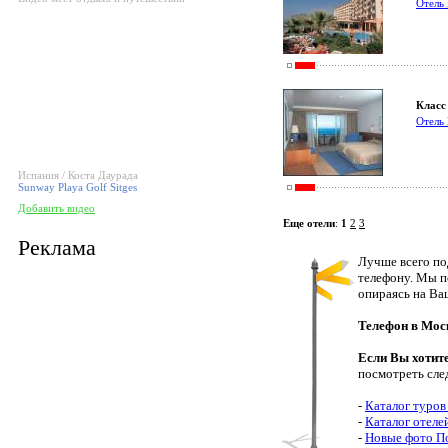
Отель 
Класс 
Отель 
Испания / Коста Даурада
Sunway Playa Golf Sitges
Добавить видео
Еще отели
:
1
2
3
Реклама
Лучше всего по
телефону. Мы п
опираясь на Ва
Телефон в Мос
Если Вы хотит
посмотреть сле
-
Каталог туров
-
Каталог отеле
-
Новые фото П