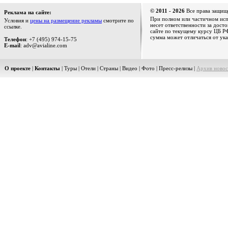
© 2011 - 2026
Все права защищ
Реклама на сайте:
При полном или частичном испо
Условия и
цены на размещение рекламы
смотрите по
несет ответственности за дост
ссылке.
сайте по текущему курсу ЦБ РФ
сумма может отличаться от ука
Телефон
: +7 (495) 974-15-75
E-mail
: adv@avialine.com
О проекте
|
Контакты
|
Туры
|
Отели
|
Страны
|
Видео
|
Фото
|
Пресс-релизы
|
Архив новос