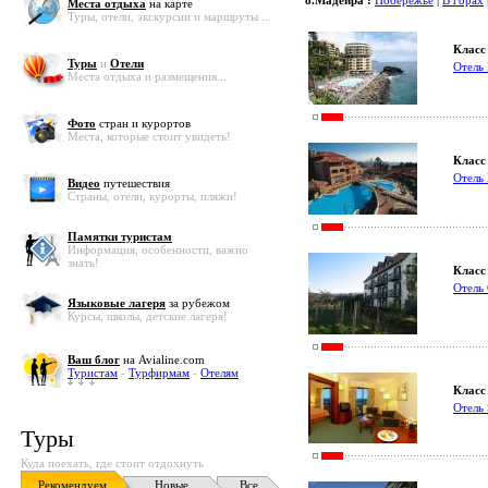
о.Мадейра :
Побережье
|
В горах
Места отдыха
на карте
Туры, отели, экскурсии и маршруты ...
Класс 
Туры
и
Отели
Отель 
Места отдыха и размещения...
Фото
стран и курортов
Места, которые стоит увидеть!
Класс 
Отель 
Видео
путешествия
Страны, отели, курорты, пляжи!
Памятки туристам
Информация, особенности, важно
знать!
Класс 
Отель 
Языковые лагеря
за рубежом
Курсы, школы, детские лагеря!
Ваш блог
на Avialine.com
Туристам
-
Турфирмам
-
Отелям
Класс 
Отель 
Туры
Куда поехать, где стоит отдохнуть
Рекомендуем
Новые
Все