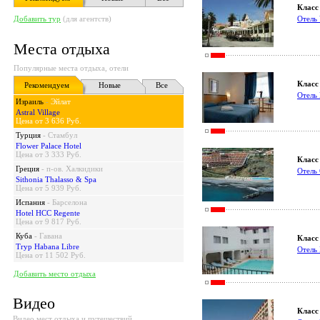
Класс 
Добавить тур
(для агентств)
Отель 
Места отдыха
Популярные места отдыха, отели
Класс 
Рекомендуем
Новые
Все
Отель E
Израиль
-
Эйлат
Astral Village
Цена от 3 636 Руб.
Турция
-
Стамбул
Flower Palace Hotel
Цена от 3 333 Руб.
Класс 
Греция
-
п-ов. Халкидики
Отель 
Sithonia Thalasso & Spa
Цена от 5 939 Руб.
Испания
-
Барселона
Hotel HCC Regente
Цена от 9 817 Руб.
Куба
-
Гавана
Класс 
Tryp Habana Libre
Отель 
Цена от 11 502 Руб.
Добавить место отдыха
Видео
Класс 
Видео мест отдыха и путешествий