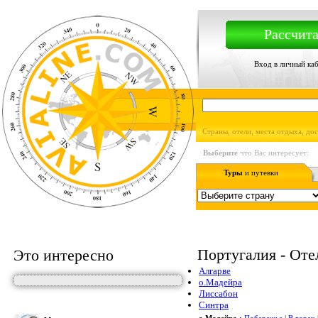
Рассчита
Вход в личный ка
Страны, отели, места отдыха, до
Выберите
что Вас интересует:
Туры
и путевки
Португалия - Оте
Это интересно
Алгарве
о.Мадейра
Лиссабон
Синтра