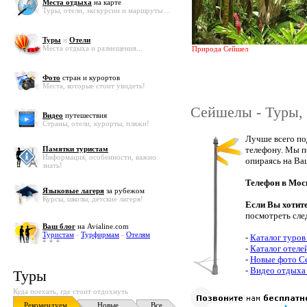
Места отдыха
на карте
Туры, отели, экскурсии и маршруты ...
Туры
и
Отели
Места отдыха и размещения...
Природа Сейшел
Фото
стран и курортов
Места, которые стоит увидеть!
Сейшелы - Туры, 
Видео
путешествия
Страны, отели, курорты, пляжи!
Лучше всего по
Памятки туристам
телефону. Мы п
Информация, особенности, важно
опираясь на Ва
знать!
Телефон в Мос
Языковые лагеря
за рубежом
Курсы, школы, детские лагеря!
Если Вы хотит
посмотреть сле
Ваш блог
на Avialine.com
Туристам
-
Турфирмам
-
Отелям
-
Каталог туров
-
Каталог отеле
-
Новые фото С
-
Видео отдыха
Туры
Куда поехать, где стоит отдохнуть
Рекомендуем
Новые
Все