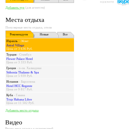
Добавить тур
(для агентств)
Места отдыха
Популярные места отдыха, отели
Рекомендуем
Новые
Все
Израиль
-
Эйлат
Astral Village
Цена от 3 636 Руб.
Турция
-
Стамбул
Flower Palace Hotel
Цена от 3 333 Руб.
Греция
-
п-ов. Халкидики
Sithonia Thalasso & Spa
Цена от 5 939 Руб.
Испания
-
Барселона
Hotel HCC Regente
Цена от 9 817 Руб.
Куба
-
Гавана
Tryp Habana Libre
Цена от 11 502 Руб.
Добавить место отдыха
Видео
Видео мест отдыха и путешествий