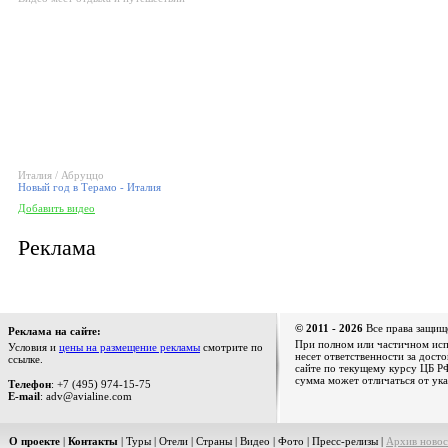
Италия / Абруццо
Новый год в Терамо - Италия
Добавить видео
Реклама
© 2011 - 2026
Все права защищ
Реклама на сайте:
При полном или частичном испо
Условия и
цены на размещение рекламы
смотрите по
несет ответственности за дост
ссылке.
сайте по текущему курсу ЦБ РФ
сумма может отличаться от ука
Телефон
: +7 (495) 974-15-75
E-mail
: adv@avialine.com
О проекте
|
Контакты
|
Туры
|
Отели
|
Страны
|
Видео
|
Фото
|
Пресс-релизы
|
Архив новос