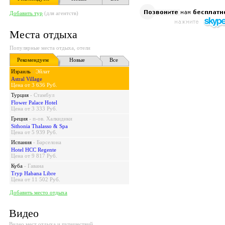
Добавить тур
(для агентств)
Места отдыха
Популярные места отдыха, отели
Рекомендуем
Новые
Все
Израиль
-
Эйлат
Astral Village
Цена от 3 636 Руб.
Турция
-
Стамбул
Flower Palace Hotel
Цена от 3 333 Руб.
Греция
-
п-ов. Халкидики
Sithonia Thalasso & Spa
Цена от 5 939 Руб.
Испания
-
Барселона
Hotel HCC Regente
Цена от 9 817 Руб.
Куба
-
Гавана
Tryp Habana Libre
Цена от 11 502 Руб.
Добавить место отдыха
Видео
Видео мест отдыха и путешествий