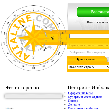
Рассчита
Вход в личный ка
Страны, отели, места отдыха, до
Выберите
что Вас интересует:
Туры
и путевки
Венгрия - Информ
Это интересно
Оформление визы
Курорты и места отдыха
Погода
Лечение
Праздники и события