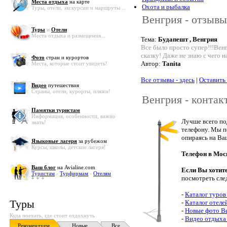
Места отдыха
на карте
Охота и рыбалка
Туры, отели, экскурсии и маршруты ...
Венгрия - отзывы
Туры
и
Отели
Места отдыха и размещения...
Тема:
Будапешт , Венгрия
Все было просто супер!!!Венг
сказку! Даже не знаю с чего н
Фото
стран и курортов
Автор:
Tanita
Места, которые стоит увидеть!
Все отзывы - здесь
|
Оставить
Видео
путешествия
Страны, отели, курорты, пляжи!
Венгрия - контак
Памятки туристам
Информация, особенности, важно
Лучше всего по
знать!
телефону. Мы п
опираясь на Ва
Языковые лагеря
за рубежом
Курсы, школы, детские лагеря!
Телефон в Мос
Ваш блог
на Avialine.com
Если Вы хотит
Туристам
-
Турфирмам
-
Отелям
посмотреть сле
-
Каталог туров
Туры
-
Каталог отеле
-
Новые фото В
Куда поехать, где стоит отдохнуть
-
Видео отдыха
Рекомендуем
Новые
Все