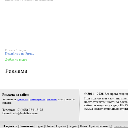
Италия / Лацио
Пеший тур по Риму..
Добавить видео
Реклама
© 2011 - 2026
Все права защищ
Реклама на сайте:
При полном или частичном испо
Условия и
цены на размещение рекламы
смотрите по
несет ответственности за дост
ссылке.
сайте по текущему курсу ЦБ РФ
сумма может отличаться от ука
Телефон
: +7 (495) 974-15-75
E-mail
: adv@avialine.com
О проекте
|
Контакты
|
Туры
|
Отели
|
Страны
|
Видео
|
Фото
|
Пресс-релизы
|
Архив новос