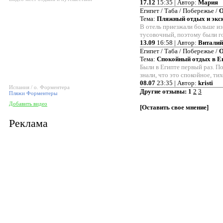
17.12
15:35 | Автор:
Мария
Египет / Таба / Побережье /
О
Тема:
Пляжный отдых и экс
В отель приезжали больше из
тусовочный, поэтому были г
13.09
16:58 | Автор:
Виталий
Египет / Таба / Побережье /
О
Тема:
Спокойный отдых в Е
Были в Египте первый раз. По
знали, что это спокойное, ти
08.07
23:35 | Автор:
kristi
Испания / о. Форментера
Другие отзывы:
1
2
3
Пляжи Форментеры
Добавить видео
[
Оставить свое мнение
]
Реклама