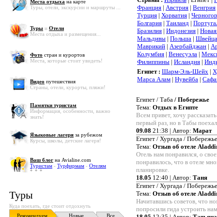
Места отдыха
на карте
Франция
|
Австрия
|
Венгрия
Туры, отели, экскурсии и маршруты ...
Турция
|
Хорватия
|
Черного
Болгария
|
Таиланд
|
Португа
Туры
и
Отели
Бразилия
|
Индонезия
|
Новая
Места отдыха и размещения...
Мальдивы
|
Польша
|
Швейца
Маврикий
|
Азербайджан
|
А
Колумбия
|
Венесуэла
|
Мекс
Фото
стран и курортов
Места, которые стоит увидеть!
Филиппины
|
Исландия
|
Инд
Египет :
Шарм-Эль-Шейх
|
Х
Марса Алам
|
Нувейба
|
Сафа
Видео
путешествия
Страны, отели, курорты, пляжи!
Египет / Таба
/ Побережье
Памятки туристам
Тема:
Отдых в Египте
Информация, особенности, важно
Всем привет, хочу рассказать
знать!
первый раз, но в Табы поехал
09.08
21:38 | Автор:
Марат
Языковые лагеря
за рубежом
Египет / Хургада / Побережье
Курсы, школы, детские лагеря!
Тема:
Отзыв об отеле Aladdi
Отель нам понравился, о сво
Ваш блог
на Avialine.com
понравилось, что в отеле мно
Туристам
-
Турфирмам
-
Отелям
планировке.
18.05
12:40 | Автор:
Таня
Египет / Хургада / Побережье
Туры
Тема:
Отзыв об отеле Aladdi
Начитавшись советов, что но
Куда поехать, где стоит отдохнуть
попросили гида устроить нам
Рекомендуем
Новые
Все
18.05
12:35 | Автор:
Татьяна