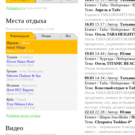
Египет / Таба / Побережье /
О
Добавить тур
(для агентств)
Тема:
Апрель в Табе
Ездили в TABA HEIGHTS MA
Места отдыха
основном с целью посещения
16.05
15:17 | Автор:
Татьяна
Популярные места отдыха, отели
Египет / Таба / Побережье /
О
Тема:
Отель TABA HEIGHT
Рекомендуем
Новые
Все
Отель TABA HEIGHTS MARRI
Израиль
-
Эйлат
прекрасное, уединенное мест
Astral Village
немаловажно для экскурсион
Цена от 3 636 Руб.
19.03
14:44 | Автор:
Юлия
Турция
-
Стамбул
Египет / Хургада / Побережье
Flower Palace Hotel
Тема:
Отель TITANIC BEAC
Цена от 3 333 Руб.
Очень понравилось. Отдыхали
Греция
-
п-ов. Халкидики
номера хорошие.
Sithonia Thalasso & Spa
09.03
14:34 | Автор:
Татьяна
Цена от 5 939 Руб.
Египет / Таба / Побережье /
О
Испания
-
Барселона
Тема:
Классный отдых в Та
Hotel HCC Regente
Отель TABA HEIGHTS MARRI
Цена от 9 817 Руб.
продумано, номера не огром
Куба
-
Гавана
приятному сну, вид из балко
Tryp Habana Libre
восторг, уборку делают кажд
Цена от 11 502 Руб.
22.12
22:28 | Автор:
Юлия
Добавить место отдыха
Египет / Шарм-Эль-Шейх
/ 
Тема:
Cleopatra Tsokkos 4*
Видео
- отель – нормальные 4 звезд
минут. - замечательно чистое
Видео мест отдыха и путешествий