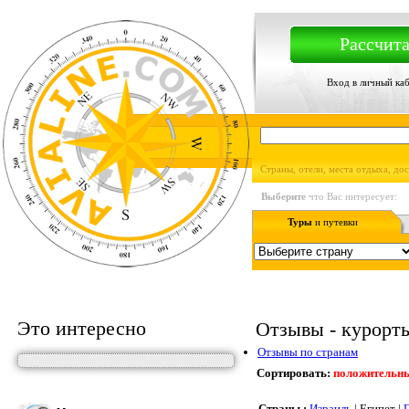
Рассчита
Вход в личный ка
Страны, отели, места отдыха, до
Выберите
что Вас интересует:
Туры
и путевки
Это интересно
Отзывы - курорты,
Отзывы по странам
Сортировать:
положительн
Страны :
Израиль
| Египет |