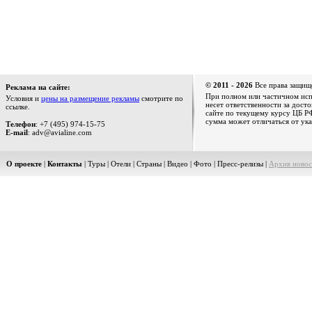
© 2011 - 2026
Все права защищ
Реклама на сайте:
При полном или частичном испо
Условия и
цены на размещение рекламы
смотрите по
несет ответственности за дост
ссылке.
сайте по текущему курсу ЦБ РФ
сумма может отличаться от ука
Телефон
: +7 (495) 974-15-75
E-mail
: adv@avialine.com
О проекте
|
Контакты
|
Туры
|
Отели
|
Страны
|
Видео
|
Фото
|
Пресс-релизы
|
Архив новос