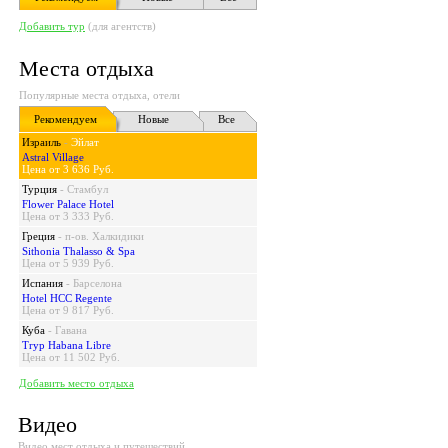
Добавить тур
(для агентств)
Места отдыха
Популярные места отдыха, отели
Рекомендуем
Новые
Все
Израиль
-
Эйлат
Astral Village
Цена от 3 636 Руб.
Турция
-
Стамбул
Flower Palace Hotel
Цена от 3 333 Руб.
Греция
-
п-ов. Халкидики
Sithonia Thalasso & Spa
Цена от 5 939 Руб.
Испания
-
Барселона
Hotel HCC Regente
Цена от 9 817 Руб.
Куба
-
Гавана
Tryp Habana Libre
Цена от 11 502 Руб.
Добавить место отдыха
Видео
Видео мест отдыха и путешествий