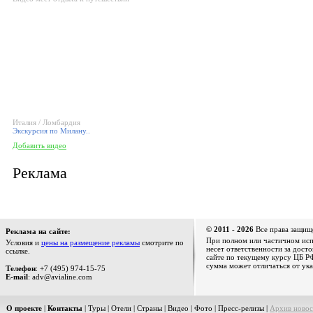
Италия / Ломбардия
Экскурсия по Милану..
Добавить видео
Реклама
© 2011 - 2026
Все права защищ
Реклама на сайте:
При полном или частичном испо
Условия и
цены на размещение рекламы
смотрите по
несет ответственности за дост
ссылке.
сайте по текущему курсу ЦБ РФ
сумма может отличаться от ука
Телефон
: +7 (495) 974-15-75
E-mail
: adv@avialine.com
О проекте
|
Контакты
|
Туры
|
Отели
|
Страны
|
Видео
|
Фото
|
Пресс-релизы
|
Архив новос