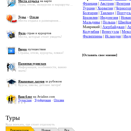
Места отдыха
на карте
Франция
|
Австрия
|
Венгрия
Туры, отели, экскурсии и маршруты ...
Турция
|
Хорватия
|
Черного
Болгария
|
Таиланд
|
Португа
Туры
и
Отели
Бразилия
|
Индонезия
|
Новая
Места отдыха и размещения...
Мальдивы
|
Польша
|
Швейца
Маврикий |
Азербайджан
|
А
Колумбия
|
Венесуэла
|
Мекс
Фото
стран и курортов
Филиппины
|
Исландия
|
Инд
Места, которые стоит увидеть!
Видео
путешествия
Страны, отели, курорты, пляжи!
[
Оставить свое мнение
]
Памятки туристам
Информация, особенности, важно
знать!
Языковые лагеря
за рубежом
Курсы, школы, детские лагеря!
Ваш блог
на Avialine.com
Туристам
-
Турфирмам
-
Отелям
Туры
Куда поехать, где стоит отдохнуть
Рекомендуем
Новые
Все