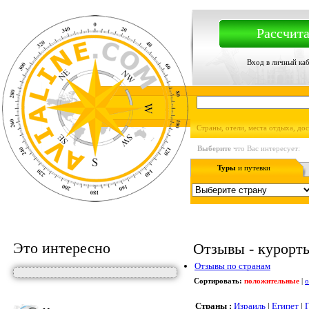
Рассчита
Вход в личный ка
Страны, отели, места отдыха, до
Выберите
что Вас интересует:
Туры
и путевки
Это интересно
Отзывы - курорты,
Отзывы по странам
Сортировать:
положительные
|
о
Страны :
Израиль
|
Египет
|