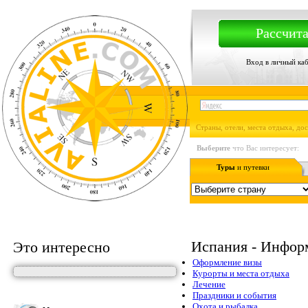
Рассчита
Вход в личный ка
Страны, отели, места отдыха, до
Выберите
что Вас интересует:
Туры
и путевки
Испания - Инфор
Это интересно
Оформление визы
Курорты и места отдыха
Лечение
Праздники и события
Охота и рыбалка