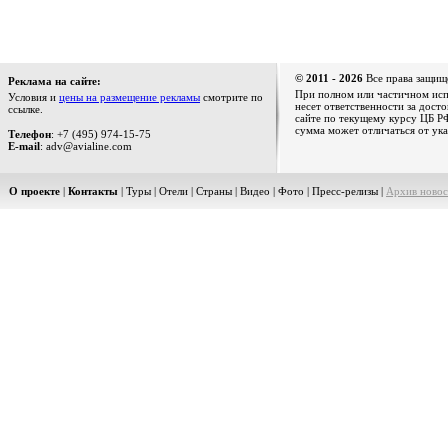
© 2011 - 2026
Все права защищ
Реклама на сайте:
При полном или частичном испо
Условия и
цены на размещение рекламы
смотрите по
несет ответственности за дост
ссылке.
сайте по текущему курсу ЦБ РФ
сумма может отличаться от ука
Телефон
: +7 (495) 974-15-75
E-mail
: adv@avialine.com
О проекте
|
Контакты
|
Туры
|
Отели
|
Страны
|
Видео
|
Фото
|
Пресс-релизы
|
Архив новос