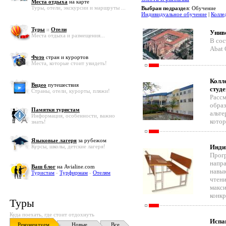
Места отдыха
на карте
Туры, отели, экскурсии и маршруты ...
Выбран подраздел
: Обучение
Индивидуальное обучение
|
Колле
Туры
и
Отели
Унив
Места отдыха и размещения...
В сос
Abat 
Фото
стран и курортов
Места, которые стоит увидеть!
Колл
Видео
путешествия
студе
Страны, отели, курорты, пляжи!
Рассм
образ
Памятки туристам
альте
Информация, особенности, важно
котор
знать!
Языковые лагеря
за рубежом
Курсы, школы, детские лагеря!
Инди
Прогр
напра
Ваш блог
на Avialine.com
навык
Туристам
-
Турфирмам
-
Отелям
чтени
макси
конкр
Туры
Куда поехать, где стоит отдохнуть
Испа
Рекомендуем
Новые
Все