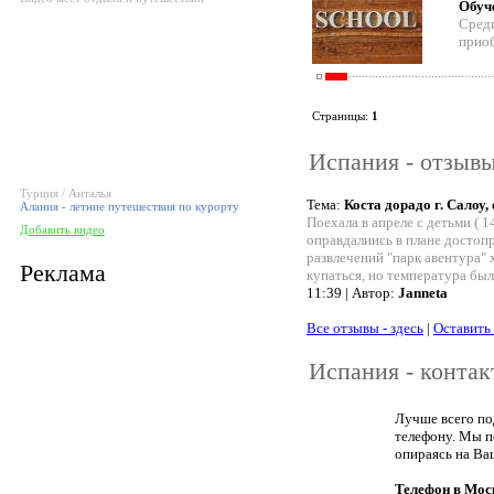
Обуч
Среди
приоб
Страницы:
1
Испания - отзывы
Турция / Анталья
Тема:
Коста дорадо г. Салоу,
Алания - летние путешествия по курорту
Поехала в апреле с детьми ( 
Добавить видео
оправдалиись в плане достоп
развлечений "парк авентура" 
Реклама
купаться, но температура был
11:39 | Автор:
Janneta
Все отзывы - здесь
|
Оставить
Испания - конта
Лучше всего по
телефону. Мы п
опираясь на Ва
Телефон в Мос