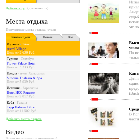
Испан
привл
Добавить тур
(для агентств)
Амери
судьб
Места отдыха
испа
экон
Популярные места отдыха, отели
Рекомендуем
Новые
Все
Высш
Израиль
-
Эйлат
унив
Astral Village
По ис
Цена от 3 636 Руб.
тольк
Турция
-
Стамбул
Flower Palace Hotel
Цена от 3 333 Руб.
Как 
Греция
-
п-ов. Халкидики
Sithonia Thalasso & Spa
Для п
Цена от 5 939 Руб.
сдают
Испания
-
Барселона
предо
Hotel HCC Regente
(Bachi
Цена от 9 817 Руб.
Куба
-
Гавана
Tryp Habana Libre
Сред
Цена от 11 502 Руб.
В Исп
частн
Добавить место отдыха
Видео
Видео мест отдыха и путешествий