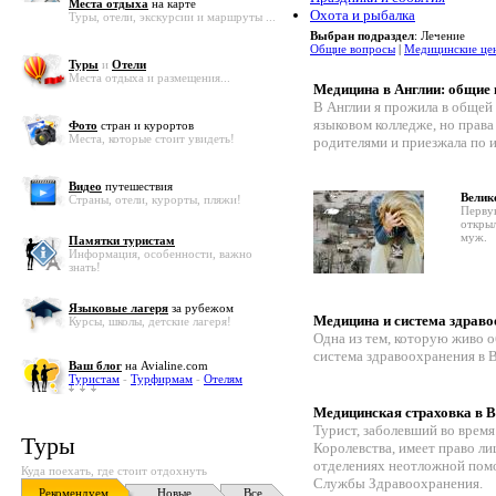
Места отдыха
на карте
Охота и рыбалка
Туры, отели, экскурсии и маршруты ...
Выбран подраздел
: Лечение
Общие вопросы
|
Медицинские це
Туры
и
Отели
Места отдыха и размещения...
Медицина в Англии: общие
В Англии я прожила в общей 
языковом колледже, но права
Фото
стран и курортов
Места, которые стоит увидеть!
родителями и приезжала по и
Видео
путешествия
Велик
Страны, отели, курорты, пляжи!
Перву
открыл
муж.
Памятки туристам
Информация, особенности, важно
знать!
Языковые лагеря
за рубежом
Медицина и система здраво
Курсы, школы, детские лагеря!
Одна из тем, которую живо 
система здравоохранения в 
Ваш блог
на Avialine.com
Туристам
-
Турфирмам
-
Отелям
Медицинская страховка в 
Турист, заболевший во врем
Туры
Королевства, имеет право 
отделениях неотложной пом
Куда поехать, где стоит отдохнуть
Службы Здравоохранения.
Рекомендуем
Новые
Все