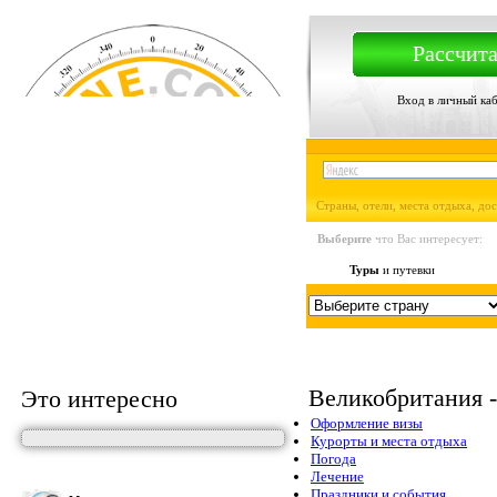
Рассчита
Вход в личный ка
Страны, отели, места отдыха, до
Выберите
что Вас интересует:
Туры
и путевки
Великобритания 
Это интересно
Оформление визы
Курорты и места отдыха
Погода
Лечение
Праздники и события