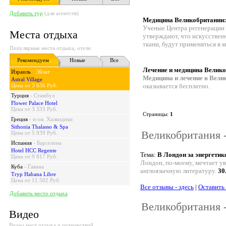
Добавить тур
(для агентств)
Медицина Великобритании:
Ученые Центра регенерации 
Места отдыха
утверждают, что искусствен
ткани, будут применяться в 
Популярные места отдыха, отели
Рекомендуем
Новые
Все
Лечение и медицина Велик
Израиль
-
Эйлат
Медицина и лечение в Вели
Astral Village
Цена от 3 636 Руб.
оказывается бесплатно.
Турция
-
Стамбул
Flower Palace Hotel
Цена от 3 333 Руб.
Страницы:
1
Греция
-
п-ов. Халкидики
Sithonia Thalasso & Spa
Великобритания -
Цена от 5 939 Руб.
Испания
-
Барселона
Hotel HCC Regente
Тема:
В Лондон за энергетик
Цена от 9 817 Руб.
Лондон, по-моему, мечтает ув
Куба
-
Гавана
англоязычную литературу.
30
Tryp Habana Libre
Цена от 11 502 Руб.
Все отзывы - здесь
|
Оставить
Добавить место отдыха
Великобритания 
Видео
Видео мест отдыха и путешествий