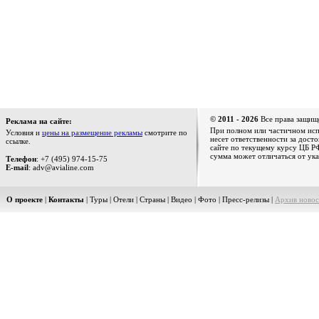
© 2011 - 2026
Все права защищ
Реклама на сайте:
При полном или частичном испо
Условия и
цены на размещение рекламы
смотрите по
несет ответственности за дост
ссылке.
сайте по текущему курсу ЦБ РФ
сумма может отличаться от ука
Телефон
: +7 (495) 974-15-75
E-mail
: adv@avialine.com
О проекте
|
Контакты
|
Туры
|
Отели
|
Страны
|
Видео
|
Фото
|
Пресс-релизы
|
Архив новос