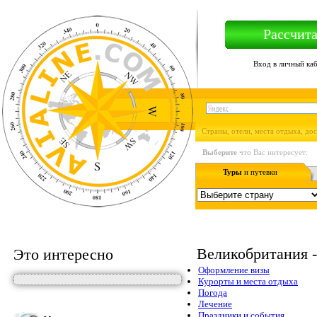
Рассчита
Вход в личный ка
Страны, отели, места отдыха, до
Выберите
что Вас интересует:
Туры
и путевки
Великобритания 
Это интересно
Оформление визы
Курорты и места отдыха
Погода
Лечение
Праздники и события