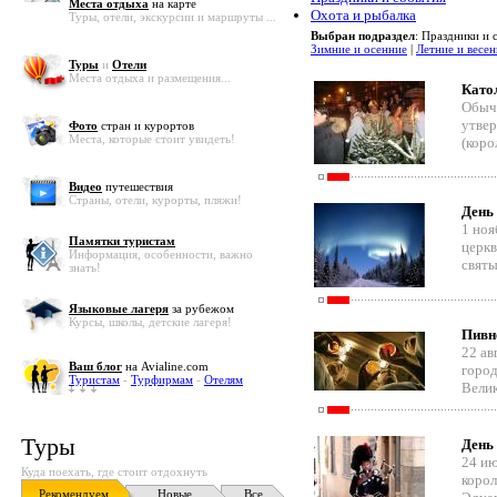
Места отдыха
на карте
Охота и рыбалка
Туры, отели, экскурсии и маршруты ...
Выбран подраздел
: Праздники и 
Зимние и осенние
|
Летние и весе
Туры
и
Отели
Места отдыха и размещения...
Като
Обыча
утвер
Фото
стран и курортов
Места, которые стоит увидеть!
(коро
Видео
путешествия
Страны, отели, курорты, пляжи!
День 
1 ноя
Памятки туристам
церкв
Информация, особенности, важно
святы
знать!
Языковые лагеря
за рубежом
Курсы, школы, детские лагеря!
Пивн
22 ав
Ваш блог
на Avialine.com
город
Туристам
-
Турфирмам
-
Отелям
Велик
Туры
День
24 ию
Куда поехать, где стоит отдохнуть
корол
Рекомендуем
Новые
Все