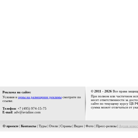
© 2011 - 2026
Все права защищ
Реклама на сайте:
При полном или частичном испо
Условия и
цены на размещение рекламы
смотрите по
несет ответственности за дост
ссылке.
сайте по текущему курсу ЦБ РФ
сумма может отличаться от ука
Телефон
: +7 (495) 974-15-75
E-mail
: adv@avialine.com
О проекте
|
Контакты
|
Туры
|
Отели
|
Страны
|
Видео
|
Фото
|
Пресс-релизы
|
Архив новос