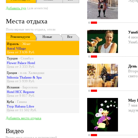
Эдуар
Добавить тур
(для агентств)
Места отдыха
Популярные места отдыха, отели
Уимб
Рекомендуем
Новые
Все
4 ию
Уимбл
Израиль
-
Эйлат
Astral Village
Цена от 3 636 Руб.
Турция
-
Стамбул
Flower Palace Hotel
День
Цена от 3 333 Руб.
Второ
Греция
-
п-ов. Халкидики
свято
Sithonia Thalasso & Spa
Цена от 5 939 Руб.
Испания
-
Барселона
Hotel HCC Regente
Цена от 9 817 Руб.
May 
Куба
-
Гавана
7 мая
Tryp Habana Libre
задум
Цена от 11 502 Руб.
Добавить место отдыха
Видео
Видео мест отдыха и путешествий