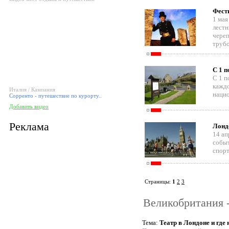
Фест
1 мая
лестн
череп
трубо
С 1 п
С 1 п
каждо
Италия / Кампания
нацио
Сорренто - путешествие по курорту..
Добавить видео
Реклама
Лонд
14 ап
событ
спорт
Страницы:
1
2
3
Великобритания -
Тема:
Театр в Лондоне и где