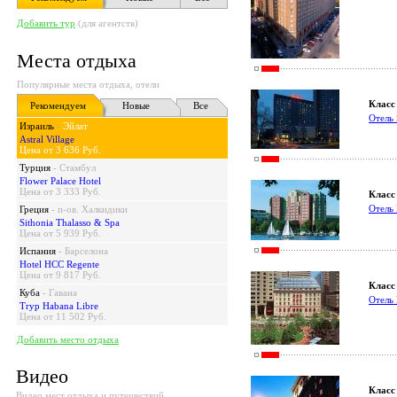
Добавить тур
(для агентств)
Места отдыха
Популярные места отдыха, отели
Класс 
Рекомендуем
Новые
Все
Отел
Израиль
-
Эйлат
Astral Village
Цена от 3 636 Руб.
Турция
-
Стамбул
Flower Palace Hotel
Цена от 3 333 Руб.
Класс 
Отел
Греция
-
п-ов. Халкидики
Sithonia Thalasso & Spa
Цена от 5 939 Руб.
Испания
-
Барселона
Hotel HCC Regente
Цена от 9 817 Руб.
Класс 
Куба
-
Гавана
Отель 
Tryp Habana Libre
Цена от 11 502 Руб.
Добавить место отдыха
Видео
Класс 
Видео мест отдыха и путешествий