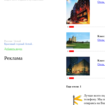
Отель 
Класс 
Отель 
Россия / Алтай
Красивый горный Алтай..
Добавить видео
Реклама
Класс 
Отель 
Еще отели
:
1
Лучше всего по
телефону. Мы п
опираясь на Ва