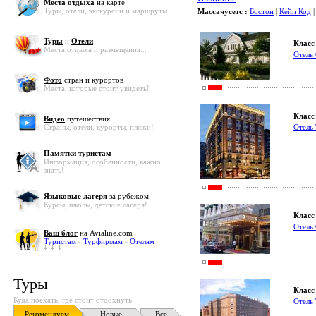
Места отдыха
на карте
Туры, отели, экскурсии и маршруты ...
Массачусетс :
Бостон
|
Кейп Код
|
Туры
и
Отели
Класс 
Места отдыха и размещения...
Отель 
Фото
стран и курортов
Места, которые стоит увидеть!
Класс 
Видео
путешествия
Страны, отели, курорты, пляжи!
Отель
Памятки туристам
Информация, особенности, важно
знать!
Языковые лагеря
за рубежом
Курсы, школы, детские лагеря!
Класс 
Отель 
Ваш блог
на Avialine.com
Туристам
-
Турфирмам
-
Отелям
Туры
Класс 
Куда поехать, где стоит отдохнуть
Отель 
Рекомендуем
Новые
Все