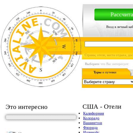
Рассчита
Вход в личный ка
Страны, отели, места отдыха, до
Выберите
что Вас интересует:
Туры
и путевки
США - Отели
Это интересно
Калифорния
Колорадо
Вашингтон
Флорида
Иллинойс