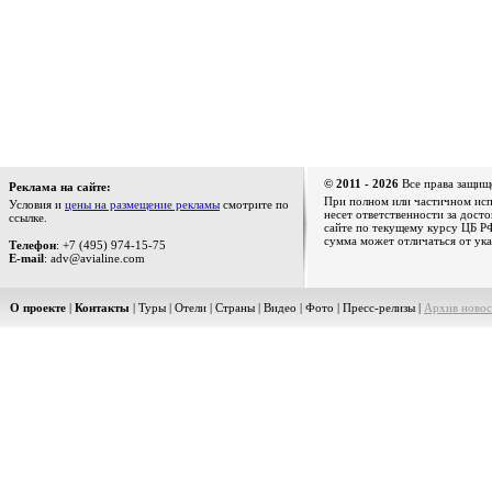
© 2011 - 2026
Все права защищ
Реклама на сайте:
При полном или частичном испо
Условия и
цены на размещение рекламы
смотрите по
несет ответственности за дост
ссылке.
сайте по текущему курсу ЦБ РФ
сумма может отличаться от ука
Телефон
: +7 (495) 974-15-75
E-mail
: adv@avialine.com
О проекте
|
Контакты
|
Туры
|
Отели
|
Страны
|
Видео
|
Фото
|
Пресс-релизы
|
Архив новос