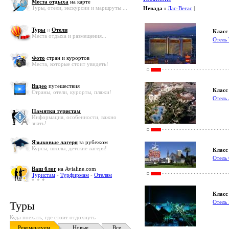
Места отдыха
на карте
Туры, отели, экскурсии и маршруты ...
Невада :
Лас-Вегас
|
Туры
и
Отели
Класс 
Места отдыха и размещения...
Отель
Фото
стран и курортов
Места, которые стоит увидеть!
Видео
путешествия
Класс 
Страны, отели, курорты, пляжи!
Отель
Памятки туристам
Информация, особенности, важно
знать!
Языковые лагеря
за рубежом
Курсы, школы, детские лагеря!
Класс 
Отел
Ваш блог
на Avialine.com
Туристам
-
Турфирмам
-
Отелям
Класс 
Отель
Туры
Куда поехать, где стоит отдохнуть
Рекомендуем
Новые
Все