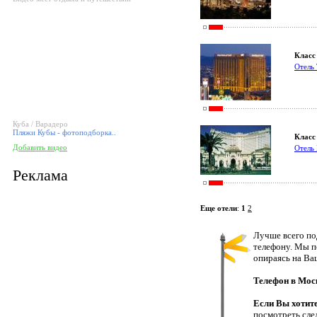
Класс 
Отел
Куба / Варадеро
Пляжи Кубы - фотоподборка..
Класс 
Добавить видео
Отель 
Реклама
Еще отели
:
1
2
Лучше всего по
телефону. Мы п
опираясь на Ва
Телефон в Мос
Если Вы хотит
посмотреть сле