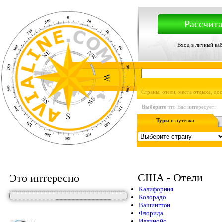
Рассчита
Вход в личный ка
Страны, отели, места отдыха, до
Выберите
что Вас интересует:
Туры
и путевки
США - Отели
Это интересно
Калифорния
Колорадо
Вашингтон
Флорида
Иллинойс