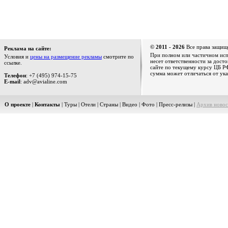
© 2011 - 2026
Все права защищ
Реклама на сайте:
При полном или частичном испо
Условия и
цены на размещение рекламы
смотрите по
несет ответственности за дост
ссылке.
сайте по текущему курсу ЦБ РФ
сумма может отличаться от ука
Телефон
: +7 (495) 974-15-75
E-mail
: adv@avialine.com
О проекте
|
Контакты
|
Туры
|
Отели
|
Страны
|
Видео
|
Фото
|
Пресс-релизы
|
Архив новос