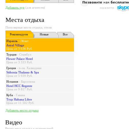
Добавить тур
(для агентств)
Места отдыха
Популярные места отдыха, отели
Рекомендуем
Новые
Все
Израиль
-
Эйлат
Astral Village
Цена от 3 636 Руб.
Турция
-
Стамбул
Flower Palace Hotel
Цена от 3 333 Руб.
Греция
-
п-ов. Халкидики
Sithonia Thalasso & Spa
Цена от 5 939 Руб.
Испания
-
Барселона
Hotel HCC Regente
Цена от 9 817 Руб.
Куба
-
Гавана
Tryp Habana Libre
Цена от 11 502 Руб.
Добавить место отдыха
Видео
Видео мест отдыха и путешествий