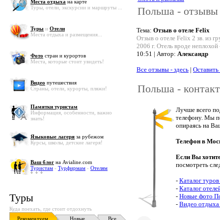
Места отдыха
на карте
Туры, отели, экскурсии и маршруты ...
Польша - отзывы 
Туры
и
Отели
Тема:
Отзыв о отеле Felix
Места отдыха и размещения...
Отзыв о отеле Felix 2 зв. из г
2006 г. Отель вроде неплохой
10:51 | Автор:
Александр
Фото
стран и курортов
Места, которые стоит увидеть!
Все отзывы - здесь
|
Оставить
Видео
путешествия
Польша - контак
Страны, отели, курорты, пляжи!
Памятки туристам
Лучше всего по
Информация, особенности, важно
телефону. Мы п
знать!
опираясь на Ва
Языковые лагеря
за рубежом
Телефон в Мос
Курсы, школы, детские лагеря!
Если Вы хотит
Ваш блог
на Avialine.com
посмотреть сле
Туристам
-
Турфирмам
-
Отелям
-
Каталог туров
-
Каталог отеле
Туры
-
Новые фото П
-
Видео отдыха
Куда поехать, где стоит отдохнуть
Рекомендуем
Новые
Все