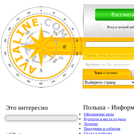
Рассчита
Вход в личный ка
Страны, отели, места отдыха, до
Выберите
что Вас интересует:
Туры
и путевки
Польша - Информ
Это интересно
Оформление визы
Курорты и места отдыха
Лечение
Праздники и события
Охота и рыбалка