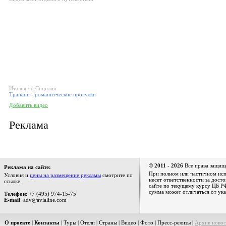
Италия / о.Сицилия
Трапани - романитческие прогулки
Добавить видео
Реклама
© 2011 - 2026
Все права защищ
Реклама на сайте:
При полном или частичном испо
Условия и
цены на размещение рекламы
смотрите по
несет ответственности за дост
ссылке.
сайте по текущему курсу ЦБ РФ
сумма может отличаться от ука
Телефон
: +7 (495) 974-15-75
E-mail
: adv@avialine.com
О проекте
|
Контакты
|
Туры
|
Отели
|
Страны
|
Видео
|
Фото
|
Пресс-релизы
|
Архив новос